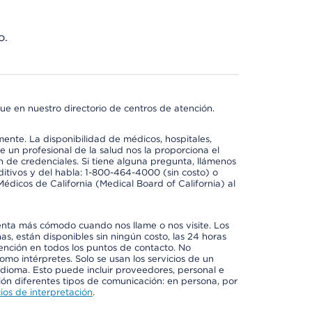
o.
ue en nuestro directorio de centros de atención.
mente. La disponibilidad de médicos, hospitales,
 un profesional de la salud nos la proporciona el
ón de credenciales. Si tiene alguna pregunta, llámenos
itivos y del habla: 1-800-464-4000 (sin costo) o
édicos de California (Medical Board of California) al
enta más cómodo cuando nos llame o nos visite. Los
ñas, están disponibles sin ningún costo, las 24 horas
tención en todos los puntos de contacto. No
mo intérpretes. Solo se usan los servicios de un
idioma. Esto puede incluir proveedores, personal e
ción diferentes tipos de comunicación: en persona, por
ios de interpretación
.