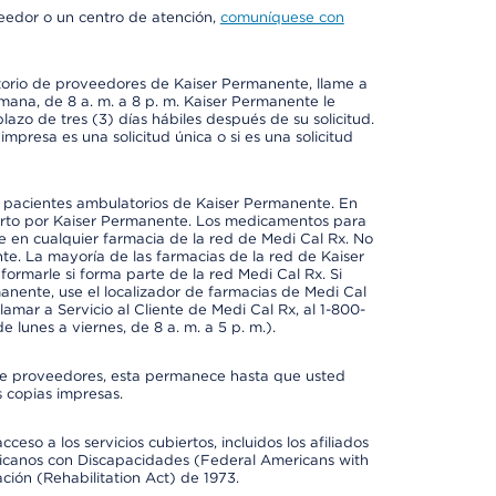
veedor o un centro de atención,
comuníquese con
ctorio de proveedores de Kaiser Permanente, llame a
emana, de 8 a. m. a 8 p. m. Kaiser Permanente le
azo de tres (3) días hábiles después de su solicitud.
mpresa es una solicitud única o si es una solicitud
a pacientes ambulatorios de Kaiser Permanente. En
erto por Kaiser Permanente. Los medicamentos para
 en cualquier farmacia de la red de Medi Cal Rx. No
e. La mayoría de las farmacias de la red de Kaiser
rmarle si forma parte de la red Medi Cal Rx. Si
anente, use el localizador de farmacias de Medi Cal
amar a Servicio al Cliente de Medi Cal Rx, al 1-800-
e lunes a viernes, de 8 a. m. a 5 p. m.).
io de proveedores, esta permanece hasta que usted
 copias impresas.
so a los servicios cubiertos, incluidos los afiliados
icanos con Discapacidades (Federal Americans with
ación (Rehabilitation Act) de 1973.