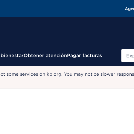
Age
Busc
 bienestar
Obtener atención
Pagar facturas
ect some services on kp.org. You may notice slower response