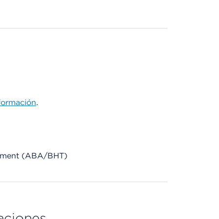
formación
.
eatment (ABA/BHT)
aciones