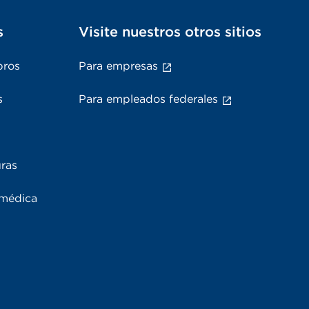
s
Visite nuestros otros sitios
bros
Para empresas
s
Para empleados federales
uras
 médica