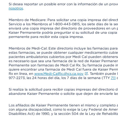
Si desea reportar un posible error con la información de un pro
nosotros
.
Miembro de Medicare: Para solicitar una copia impresa del dire
Servicio a los Miembros al 1-800-443-0815, los siete días de la s
enviará una copia impresa del directorio de proveedores en un pl
Kaiser Permanente podría preguntar si su solicitud de una copia i
permanente para recibir esta copia impresa.
Miembros de Medi-Cal: Este directorio incluye las farmacias par
estas farmacias, se puede obtener cualquier medicamento cubi
pacientes ambulatorios cubiertos por Medi Cal pueden obtenerse
es necesario que sea una farmacia de la red de Kaiser Permanent
Permanente son farmacias de Medi Cal Rx. Su farmacia puede info
quiere encontrar una farmacia de Medi Cal fuera de Kaiser Perm
Rx en línea, en
www.Medi-CalRx.dhcs.ca.gov
. También puede ll
977-2273, las 24 horas del día, los 7 días de la semana (TTY
711
d
Si realiza la solicitud para recibir copias impresas del director
abandone Kaiser Permanente o solicite que dejen de enviarle las
Los afiliados de Kaiser Permanente tienen el mismo y completo acce
con alguna discapacidad, como lo exige la Ley Federal de Amer
Disabilities Act) de 1990, y la sección 504 de la Ley de Rehabilit