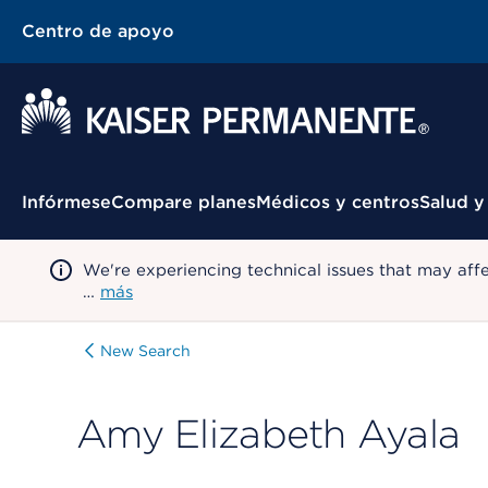
Centro de apoyo
Menú contextual
Infórmese
Compare planes
Médicos y centros
Salud y
We're experiencing technical issues that may aff
…
más
New Search
Amy Elizabeth Ayala