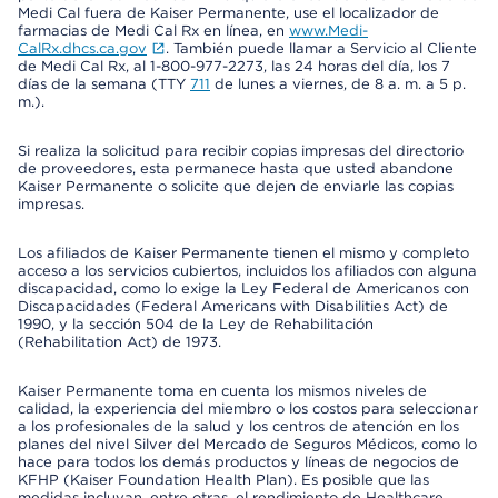
Medi Cal fuera de Kaiser Permanente, use el localizador de
farmacias de Medi Cal Rx en línea, en
www.Medi-
CalRx.dhcs.ca.gov
. También puede llamar a Servicio al Cliente
de Medi Cal Rx, al 1-800-977-2273, las 24 horas del día, los 7
días de la semana (TTY
711
de lunes a viernes, de 8 a. m. a 5 p.
m.).
Si realiza la solicitud para recibir copias impresas del directorio
de proveedores, esta permanece hasta que usted abandone
Kaiser Permanente o solicite que dejen de enviarle las copias
impresas.
Los afiliados de Kaiser Permanente tienen el mismo y completo
acceso a los servicios cubiertos, incluidos los afiliados con alguna
discapacidad, como lo exige la Ley Federal de Americanos con
Discapacidades (Federal Americans with Disabilities Act) de
1990, y la sección 504 de la Ley de Rehabilitación
(Rehabilitation Act) de 1973.
Kaiser Permanente toma en cuenta los mismos niveles de
calidad, la experiencia del miembro o los costos para seleccionar
a los profesionales de la salud y los centros de atención en los
planes del nivel Silver del Mercado de Seguros Médicos, como lo
hace para todos los demás productos y líneas de negocios de
KFHP (Kaiser Foundation Health Plan). Es posible que las
medidas incluyan, entre otras, el rendimiento de Healthcare