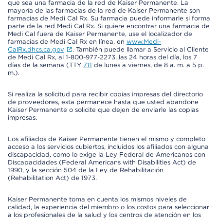
que sea una farmacia de la red de Kaiser Permanente. La
mayoría de las farmacias de la red de Kaiser Permanente son
farmacias de Medi Cal Rx. Su farmacia puede informarle si forma
parte de la red Medi Cal Rx. Si quiere encontrar una farmacia de
Medi Cal fuera de Kaiser Permanente, use el localizador de
farmacias de Medi Cal Rx en línea, en
www.Medi-
CalRx.dhcs.ca.gov
. También puede llamar a Servicio al Cliente
de Medi Cal Rx, al 1-800-977-2273, las 24 horas del día, los 7
días de la semana (TTY
711
de lunes a viernes, de 8 a. m. a 5 p.
m.).
Si realiza la solicitud para recibir copias impresas del directorio
de proveedores, esta permanece hasta que usted abandone
Kaiser Permanente o solicite que dejen de enviarle las copias
impresas.
Los afiliados de Kaiser Permanente tienen el mismo y completo
acceso a los servicios cubiertos, incluidos los afiliados con alguna
discapacidad, como lo exige la Ley Federal de Americanos con
Discapacidades (Federal Americans with Disabilities Act) de
1990, y la sección 504 de la Ley de Rehabilitación
(Rehabilitation Act) de 1973.
Kaiser Permanente toma en cuenta los mismos niveles de
calidad, la experiencia del miembro o los costos para seleccionar
a los profesionales de la salud y los centros de atención en los