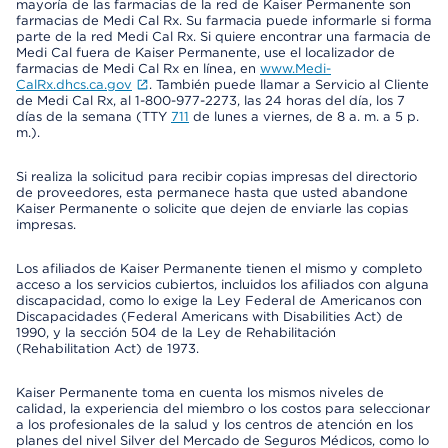
mayoría de las farmacias de la red de Kaiser Permanente son
farmacias de Medi Cal Rx. Su farmacia puede informarle si forma
parte de la red Medi Cal Rx. Si quiere encontrar una farmacia de
Medi Cal fuera de Kaiser Permanente, use el localizador de
farmacias de Medi Cal Rx en línea, en
www.Medi-
CalRx.dhcs.ca.gov
. También puede llamar a Servicio al Cliente
de Medi Cal Rx, al 1-800-977-2273, las 24 horas del día, los 7
días de la semana (TTY
711
de lunes a viernes, de 8 a. m. a 5 p.
m.).
Si realiza la solicitud para recibir copias impresas del directorio
de proveedores, esta permanece hasta que usted abandone
Kaiser Permanente o solicite que dejen de enviarle las copias
impresas.
Los afiliados de Kaiser Permanente tienen el mismo y completo
acceso a los servicios cubiertos, incluidos los afiliados con alguna
discapacidad, como lo exige la Ley Federal de Americanos con
Discapacidades (Federal Americans with Disabilities Act) de
1990, y la sección 504 de la Ley de Rehabilitación
(Rehabilitation Act) de 1973.
Kaiser Permanente toma en cuenta los mismos niveles de
calidad, la experiencia del miembro o los costos para seleccionar
a los profesionales de la salud y los centros de atención en los
planes del nivel Silver del Mercado de Seguros Médicos, como lo