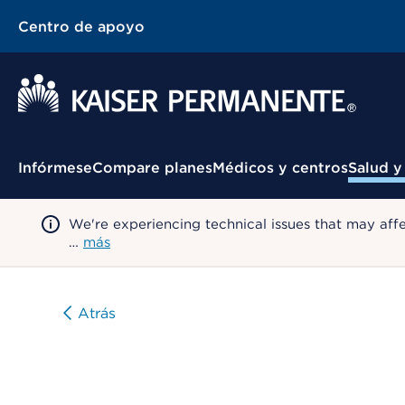
Centro de apoyo
Menú contextual
Infórmese
Compare planes
Médicos y centros
Salud y
We're experiencing technical issues that may aff
…
más
Atrás