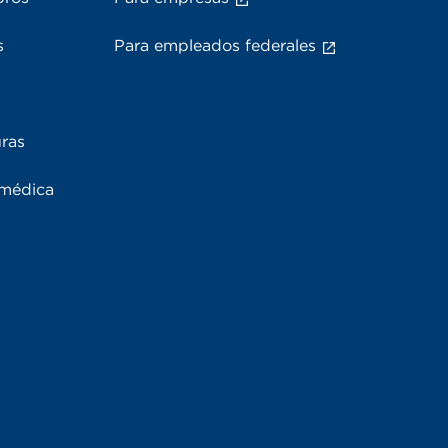
s
Para empleados federales
uras
 médica