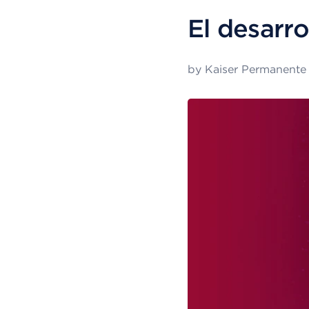
El desarr
by
Kaiser Permanente