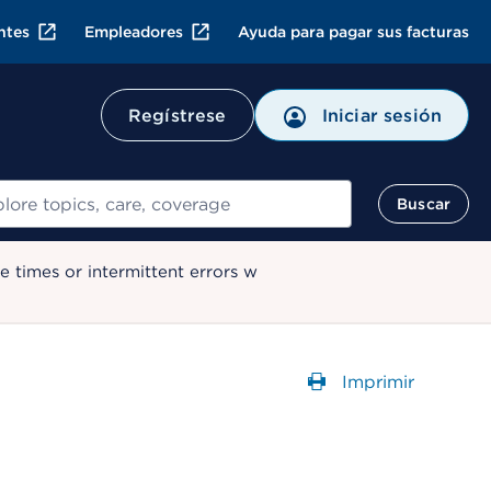
ntes
Empleadores
Ayuda para pagar sus facturas
Regístrese
Iniciar sesión
ar
Buscar
 times or intermittent errors w
Imprimir
Abre un Cuadr