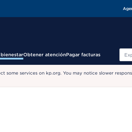
Age
Busc
 bienestar
Obtener atención
Pagar facturas
ect some services on kp.org. You may notice slower response