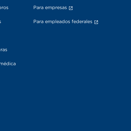
bros
Para empresas
s
Para empleados federales
uras
 médica