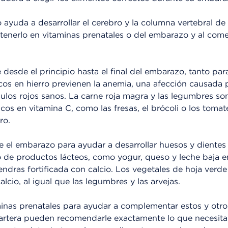
co ayuda a desarrollar el cerebro y la columna vertebral d
tenerlo en vitaminas prenatales o del embarazo y al com
e desde el principio hasta el final del embarazo, tanto p
icos en hierro previenen la anemia, una afección causada
bulos rojos sanos. La carne roja magra y las legumbres s
ricos en vitamina C, como las fresas, el brócoli o los toma
ro.
te el embarazo para ayudar a desarrollar huesos y diente
o de productos lácteos, como yogur, queso y leche baja e
endras fortificada con calcio. Los vegetales de hoja ver
lcio, al igual que las legumbres y las arvejas.
inas prenatales para ayudar a complementar estos y otros
rtera pueden recomendarle exactamente lo que necesita.