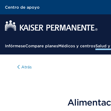
Centro de apoyo
Menú contextual
Infórmese
Compare planes
Médicos y centros
Salud y
Atrás
Alimentac