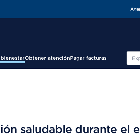
Age
Busc
 bienestar
Obtener atención
Pagar facturas
ión saludable durante el