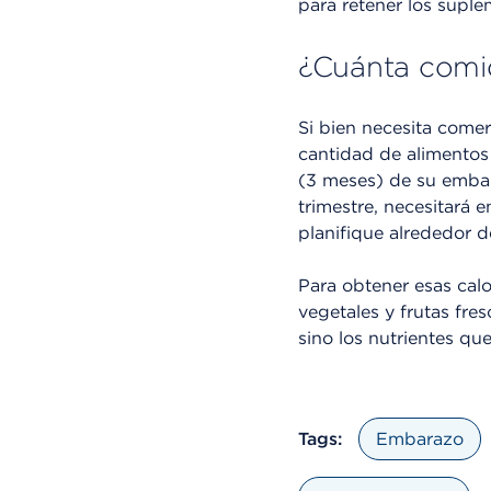
para retener los suple
¿Cuánta comid
Si bien necesita com
cantidad de alimentos
(3 meses) de su embara
trimestre, necesitará e
planifique alrededor d
Para obtener esas calo
vegetales y frutas fre
sino los nutrientes qu
Tags:
Embarazo