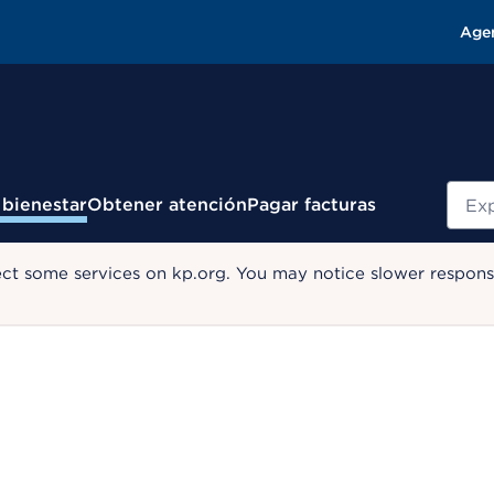
Age
Busc
 bienestar
Obtener atención
Pagar facturas
ect some services on kp.org. You may notice slower response