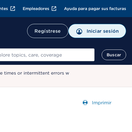
ntes
Empleadores
Ayuda para pagar sus facturas
Regístrese
Iniciar sesión
ar
Buscar
 times or intermittent errors w
Imprimir
Abre un Cuadr