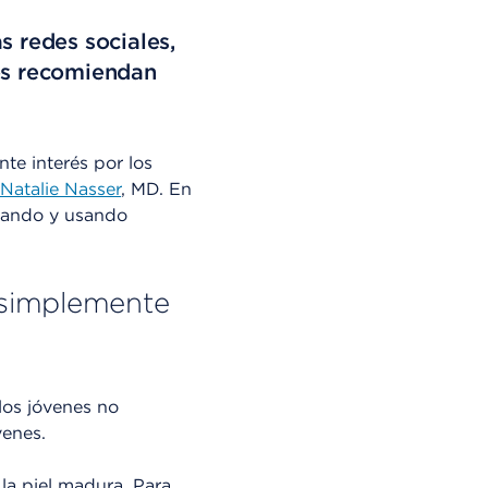
s redes sociales,
tos recomiendan
te interés por los
Natalie Nasser
, MD. En
prando y usando
 simplemente
los jóvenes no
venes.
la piel madura. Para