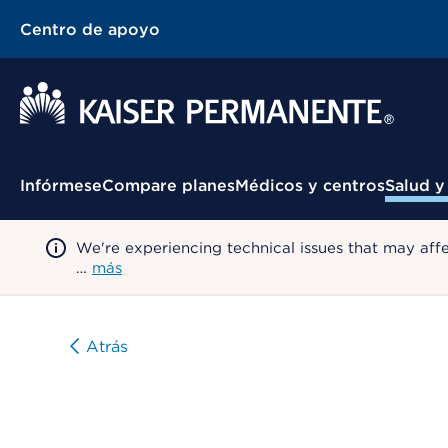
Centro de apoyo
Menú contextual
Infórmese
Compare planes
Médicos y centros
Salud y
We're experiencing technical issues that may aff
…
más
Atrás