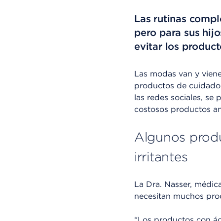
Las rutinas compl
pero para sus hij
evitar los produc
Las modas van y vienen
productos de cuidado 
las redes sociales, s
costosos productos an
Algunos produ
irritantes
La Dra. Nasser, médica
necesitan muchos prod
“Los productos con áci