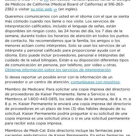
de Médicos de California (Medical Board of California) al 916-263-
2382 o visitar
su sitio web
(en inglés).
Queremos comunicarnos con usted en el idioma con el que se sienta
más cómodo cuando nos llame o nos visite. Los servicios de
interpretación calificados, incluido el lenguaje de señas, están
disponibles sin ningún costo, las 24 horas del día, los 7 días de la
semana, durante todos los horarios de atención en todos los puntos
de contacto. No recomendamos que la familia, los amigos o los
menores actúen como intérpretes. Solo se usan los servicios de un
intérprete y personal calificado para proporcionar ayuda con el
idioma. Esto puede incluir proveedores, personal e intérpretes del
cuidado de la salud bilingües. Están a su disposición diferentes tipos
de comunicación: en persona, por teléfono, por video u otras.
Obtenga información sobre los servicios de interpretación
.
Si desea reportar un posible error con la información de un
proveedor o un centro de atención,
comuníquese con nosotros
.
Miembro de Medicare: Para solicitar una copia impresa del directorio
de proveedores de Kaiser Permanente, llame a Servicio a los
Miembros al 1-800-443-0815, los siete días de la semana, de 8 a. m. a
8 p. m. Kaiser Permanente le enviará una copia impresa del directorio
de proveedores en un plazo de tres (3) días hábiles después de su
solicitud. Kaiser Permanente podría preguntar si su solicitud de una
copia impresa es una solicitud única o si es una solicitud permanente
para recibir esta copia impresa.
Miembros de Medi-Cal: Este directorio incluye las farmacias para
pacientes ambulatorios de Kaiser Permanente. En estas farmacias, se