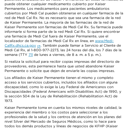
puede obtener cualquier medicamento cubierto por Kaiser
Permanente. Los medicamentos para pacientes ambulatorios
cubiertos por Medi Cal pueden obtenerse en cualquier farmacia de la
red de Medi Cal Rx. No es necesario que sea una farmacia de la red
de Kaiser Permanente. La mayoría de las farmacias de la red de
Kaiser Permanente son farmacias de Medi Cal Rx. Su farmacia puede
informarle si forma parte de la red Medi Cal Rx. Si quiere encontrar
una farmacia de Medi Cal fuera de Kaiser Permanente, use el
localizador de farmacias de Medi Cal Rx en línea, en
www.Medi-
CalRx.dhcs.ca.gov
. También puede llamar a Servicio al Cliente de
Medi Cal Rx, al 1-800-977-2273, las 24 horas del día, los 7 días de la
semana (TTY
711
de lunes a viernes, de 8 a. m. a 5 p. m.).
Si realiza la solicitud para recibir copias impresas del directorio de
proveedores, esta permanece hasta que usted abandone Kaiser
Permanente o solicite que dejen de enviarle las copias impresas.
Los afiliados de Kaiser Permanente tienen el mismo y completo
acceso a los servicios cubiertos, incluidos los afiliados con alguna
discapacidad, como lo exige la Ley Federal de Americanos con
Discapacidades (Federal Americans with Disabilities Act) de 1990, y
la sección 504 de la Ley de Rehabilitación (Rehabilitation Act) de
1973.
Kaiser Permanente toma en cuenta los mismos niveles de calidad, la
experiencia del miembro o los costos para seleccionar a los
profesionales de la salud y los centros de atención en los planes del
nivel Silver del Mercado de Seguros Médicos, como lo hace para
todos los demás productos y líneas de negocios de KFHP (Kaiser