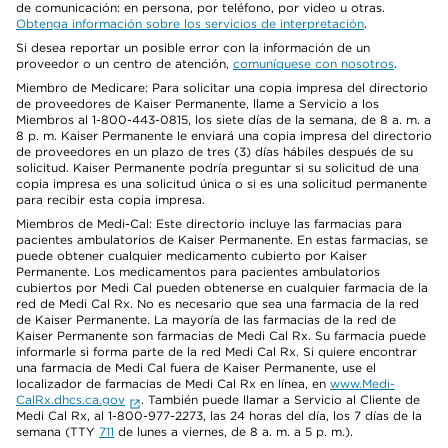
de comunicación: en persona, por teléfono, por video u otras.
Obtenga información sobre los servicios de interpretación
.
Si desea reportar un posible error con la información de un
proveedor o un centro de atención,
comuníquese con nosotros
.
Miembro de Medicare: Para solicitar una copia impresa del directorio
de proveedores de Kaiser Permanente, llame a Servicio a los
Miembros al 1-800-443-0815, los siete días de la semana, de 8 a. m. a
8 p. m. Kaiser Permanente le enviará una copia impresa del directorio
de proveedores en un plazo de tres (3) días hábiles después de su
solicitud. Kaiser Permanente podría preguntar si su solicitud de una
copia impresa es una solicitud única o si es una solicitud permanente
para recibir esta copia impresa.
Miembros de Medi-Cal: Este directorio incluye las farmacias para
pacientes ambulatorios de Kaiser Permanente. En estas farmacias, se
puede obtener cualquier medicamento cubierto por Kaiser
Permanente. Los medicamentos para pacientes ambulatorios
cubiertos por Medi Cal pueden obtenerse en cualquier farmacia de la
red de Medi Cal Rx. No es necesario que sea una farmacia de la red
de Kaiser Permanente. La mayoría de las farmacias de la red de
Kaiser Permanente son farmacias de Medi Cal Rx. Su farmacia puede
informarle si forma parte de la red Medi Cal Rx. Si quiere encontrar
una farmacia de Medi Cal fuera de Kaiser Permanente, use el
localizador de farmacias de Medi Cal Rx en línea, en
www.Medi-
CalRx.dhcs.ca.gov
. También puede llamar a Servicio al Cliente de
Medi Cal Rx, al 1-800-977-2273, las 24 horas del día, los 7 días de la
semana (TTY
711
de lunes a viernes, de 8 a. m. a 5 p. m.).