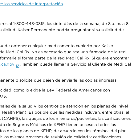
 los servicios de interpretación
.
os al 1-800-443-0815, los siete días de la semana, de 8 a. m. a 8
olicitud. Kaiser Permanente podría preguntar si su solicitud de
 puede obtener cualquier medicamento cubierto por Kaiser
e Medi Cal Rx. No es necesario que sea una farmacia de la red
rmarle si forma parte de la red Medi Cal Rx. Si quiere encontrar
.ca.gov
. También puede llamar a Servicio al Cliente de Medi Cal
anente o solicite que dejen de enviarle las copias impresas.
apacidad, como lo exige la Ley Federal de Americanos con
973.
les de la salud y los centros de atención en los planes del nivel
alth Plan). Es posible que las medidas incluyan, entre otras, el
CAHPS), las quejas de los miembros/pacientes, las calificaciones
rcado de Seguros Médicos de KFHP tienen acceso a todos los
dos de los planes de KFHP, de acuerdo con los términos del plan
os mismos procesos de revisión de calidad y certificaciones.