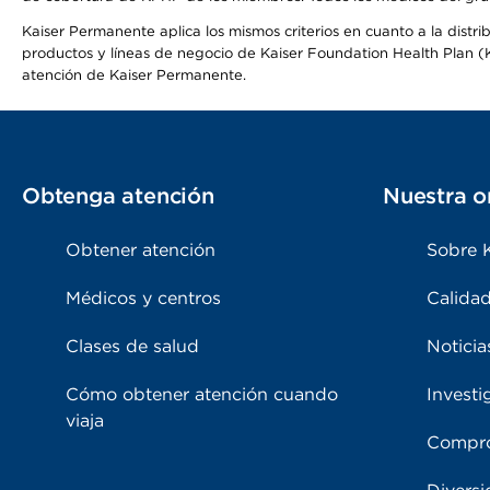
Kaiser Permanente aplica los mismos criterios en cuanto a la dist
productos y líneas de negocio de Kaiser Foundation Health Plan (KF
atención de Kaiser Permanente.
Obtenga atención
Nuestra o
Obtener atención
Sobre 
Médicos y centros
Calidad
Clases de salud
Noticia
Cómo obtener atención cuando
Investi
viaja
Compro