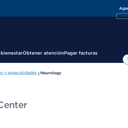
Age
 bienestar
Obtener atención
Pagar facturas
s y especialidades
Neurology
Center