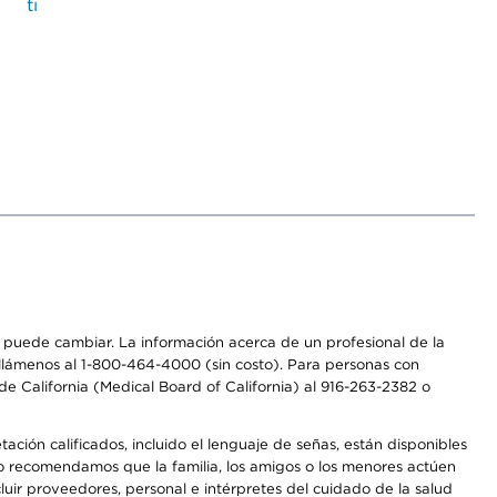
ti
os puede cambiar. La información acerca de un profesional de la
a, llámenos al 1-800-464-4000 (sin costo). Para personas con
e California (Medical Board of California) al 916-263-2382 o
ción calificados, incluido el lenguaje de señas, están disponibles
 No recomendamos que la familia, los amigos o los menores actúen
luir proveedores, personal e intérpretes del cuidado de la salud