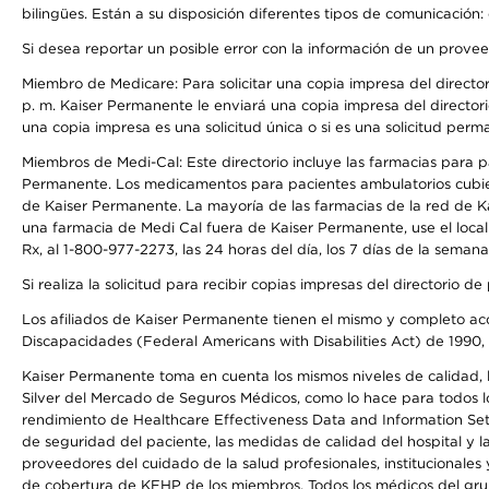
bilingües. Están a su disposición diferentes tipos de comunicación:
Si desea reportar un posible error con la información de un prove
Miembro de Medicare: Para solicitar una copia impresa del director
p. m. Kaiser Permanente le enviará una copia impresa del directori
una copia impresa es una solicitud única o si es una solicitud perm
Miembros de Medi-Cal: Este directorio incluye las farmacias para
Permanente. Los medicamentos para pacientes ambulatorios cubier
de Kaiser Permanente. La mayoría de las farmacias de la red de Ka
una farmacia de Medi Cal fuera de Kaiser Permanente, use el local
Rx, al 1-800-977-2273, las 24 horas del día, los 7 días de la sema
Si realiza la solicitud para recibir copias impresas del directori
Los afiliados de Kaiser Permanente tienen el mismo y completo acce
Discapacidades (Federal Americans with Disabilities Act) de 1990, 
Kaiser Permanente toma en cuenta los mismos niveles de calidad, la
Silver del Mercado de Seguros Médicos, como lo hace para todos lo
rendimiento de Healthcare Effectiveness Data and Information Se
de seguridad del paciente, las medidas de calidad del hospital y
proveedores del cuidado de la salud profesionales, institucionale
de cobertura de KFHP de los miembros. Todos los médicos del grup