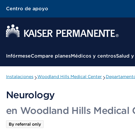
Centro de apoyo
Menú contextual
Infórmese
Compare planes
Médicos y centros
Salud y
Instalaciones
Woodland Hills Medical Center
Departamento
Neurology
en Woodland Hills Medical 
By referral only