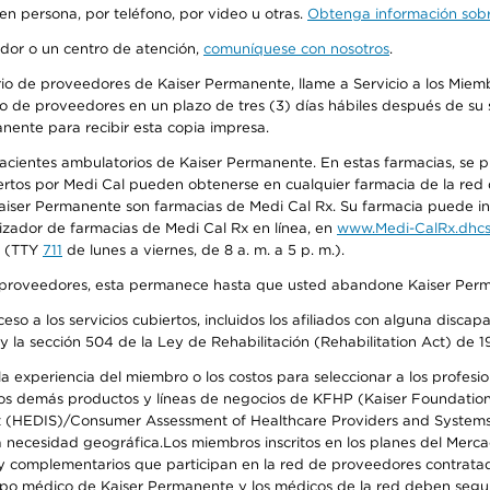
 en persona, por teléfono, por video u otras.
Obtenga información sobre
edor o un centro de atención,
comuníquese con nosotros
.
io de proveedores de Kaiser Permanente, llame a Servicio a los Miembr
o de proveedores en un plazo de tres (3) días hábiles después de su s
anente para recibir esta copia impresa.
 pacientes ambulatorios de Kaiser Permanente. En estas farmacias, se
tos por Medi Cal pueden obtenerse en cualquier farmacia de la red d
iser Permanente son farmacias de Medi Cal Rx. Su farmacia puede info
izador de farmacias de Medi Cal Rx en línea, en
www.Medi-CalRx.dhcs
na (TTY
711
de lunes a viernes, de 8 a. m. a 5 p. m.).
o de proveedores, esta permanece hasta que usted abandone Kaiser Perm
so a los servicios cubiertos, incluidos los afiliados con alguna disc
y la sección 504 de la Ley de Rehabilitación (Rehabilitation Act) de 1
 experiencia del miembro o los costos para seleccionar a los profesiona
s demás productos y líneas de negocios de KFHP (Kaiser Foundation He
t (HEDIS)/Consumer Assessment of Healthcare Providers and Systems (
 la necesidad geográfica.Los miembros inscritos en los planes del Me
s y complementarios que participan en la red de proveedores contrata
o médico de Kaiser Permanente y los médicos de la red deben seguir l