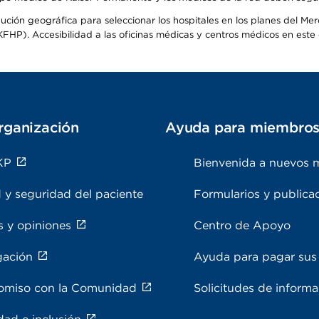
ribución geográfica para seleccionar los hospitales en los planes del 
HP). Accesibilidad a las oficinas médicas y centros médicos en este d
rganización
Ayuda para miembro
KP
Bienvenida a nuevos 
 y seguridad del paciente
Formularios y publica
s y opiniones
Centro de Apoyo
gación
Ayuda para pagar sus 
miso con la Comunidad
Solicitudes de inform