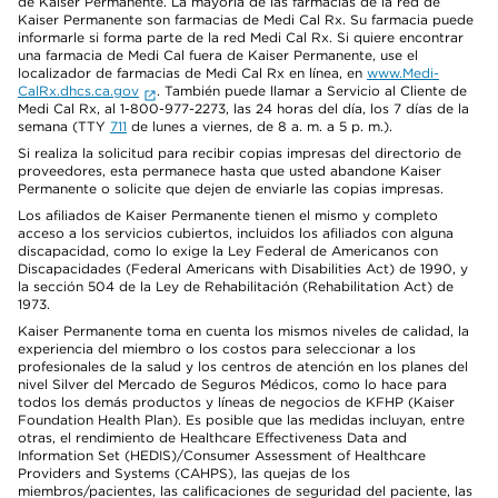
de Kaiser Permanente. La mayoría de las farmacias de la red de
Kaiser Permanente son farmacias de Medi Cal Rx. Su farmacia puede
informarle si forma parte de la red Medi Cal Rx. Si quiere encontrar
una farmacia de Medi Cal fuera de Kaiser Permanente, use el
localizador de farmacias de Medi Cal Rx en línea, en
www.Medi-
CalRx.dhcs.ca.gov
. También puede llamar a Servicio al Cliente de
Medi Cal Rx, al 1-800-977-2273, las 24 horas del día, los 7 días de la
semana (TTY
711
de lunes a viernes, de 8 a. m. a 5 p. m.).
Si realiza la solicitud para recibir copias impresas del directorio de
proveedores, esta permanece hasta que usted abandone Kaiser
Permanente o solicite que dejen de enviarle las copias impresas.
Los afiliados de Kaiser Permanente tienen el mismo y completo
acceso a los servicios cubiertos, incluidos los afiliados con alguna
discapacidad, como lo exige la Ley Federal de Americanos con
Discapacidades (Federal Americans with Disabilities Act) de 1990, y
la sección 504 de la Ley de Rehabilitación (Rehabilitation Act) de
1973.
Kaiser Permanente toma en cuenta los mismos niveles de calidad, la
experiencia del miembro o los costos para seleccionar a los
profesionales de la salud y los centros de atención en los planes del
nivel Silver del Mercado de Seguros Médicos, como lo hace para
todos los demás productos y líneas de negocios de KFHP (Kaiser
Foundation Health Plan). Es posible que las medidas incluyan, entre
otras, el rendimiento de Healthcare Effectiveness Data and
Information Set (HEDIS)/Consumer Assessment of Healthcare
Providers and Systems (CAHPS), las quejas de los
miembros/pacientes, las calificaciones de seguridad del paciente, las