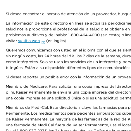
Si desea encontrar el horario de atención de un proveedor, busque
La información de este directorio en línea se actualiza periódicam
salud nos la proporciona el profesional de la salud o se obtiene e
problemas auditivos y del habla: 1-800-464-4000 (sin costo) o lín
visitar
su sitio web
(en inglés).
Queremos comunicarnos con usted en el idioma con el que se sienta 
sin ningún costo, las 24 horas del día, los 7 días de la semana, d
como intérpretes. Solo se usan los servicios de un intérprete y per
bilingües. Están a su disposición diferentes tipos de comunicación:
Si desea reportar un posible error con la información de un prove
Miembro de Medicare: Para solicitar una copia impresa del director
p. m. Kaiser Permanente le enviará una copia impresa del directori
una copia impresa es una solicitud única o si es una solicitud perm
Miembros de Medi-Cal: Este directorio incluye las farmacias para
Permanente. Los medicamentos para pacientes ambulatorios cubier
de Kaiser Permanente. La mayoría de las farmacias de la red de Ka
una farmacia de Medi Cal fuera de Kaiser Permanente, use el local
Rx, al 1-800-977-2273, las 24 horas del día, los 7 días de la sema