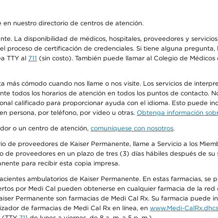
 en nuestro directorio de centros de atención.
ente. La disponibilidad de médicos, hospitales, proveedores y servici
n el proceso de certificación de credenciales. Si tiene alguna pregunt
ea TTY al
711
(sin costo). También puede llamar al Colegio de Médicos d
más cómodo cuando nos llame o nos visite. Los servicios de interpreta
urante todos los horarios de atención en todos los puntos de contacto.
sonal calificado para proporcionar ayuda con el idioma. Esto puede inc
 en persona, por teléfono, por video u otras.
Obtenga información sobre
edor o un centro de atención,
comuníquese con nosotros
.
io de proveedores de Kaiser Permanente, llame a Servicio a los Miembr
o de proveedores en un plazo de tres (3) días hábiles después de su s
anente para recibir esta copia impresa.
 pacientes ambulatorios de Kaiser Permanente. En estas farmacias, se
tos por Medi Cal pueden obtenerse en cualquier farmacia de la red d
iser Permanente son farmacias de Medi Cal Rx. Su farmacia puede info
izador de farmacias de Medi Cal Rx en línea, en
www.Medi-CalRx.dhcs
na (TTY
711
de lunes a viernes, de 8 a. m. a 5 p. m.).