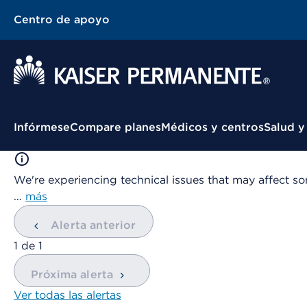
Centro de apoyo
Menú contextual
Infórmese
Compare planes
Médicos y centros
Salud y
We're experiencing technical issues that may affect so
…
más
Alerta anterior
mostrando
1
de
1
Próxima alerta
Ver todas las alertas