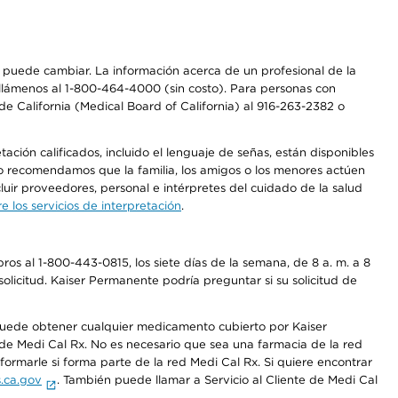
os puede cambiar. La información acerca de un profesional de la
a, llámenos al 1-800-464-4000 (sin costo). Para personas con
e California (Medical Board of California) al 916-263-2382 o
ción calificados, incluido el lenguaje de señas, están disponibles
 No recomendamos que la familia, los amigos o los menores actúen
luir proveedores, personal e intérpretes del cuidado de la salud
 los servicios de interpretación
.
os al 1-800-443-0815, los siete días de la semana, de 8 a. m. a 8
olicitud. Kaiser Permanente podría preguntar si su solicitud de
 puede obtener cualquier medicamento cubierto por Kaiser
e Medi Cal Rx. No es necesario que sea una farmacia de la red
rmarle si forma parte de la red Medi Cal Rx. Si quiere encontrar
.ca.gov
. También puede llamar a Servicio al Cliente de Medi Cal