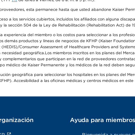
o de proveedores, esta permanece hasta que usted abandone Kaiser Perm
so a los servicios cubiertos, incluidos los afiliados con alguna disc
y la sección 504 de la Ley de Rehabilitación (Rehabilitation Act) de 1
 experiencia del miembro o los costos para seleccionar a los profesiona
s demás productos y líneas de negocios de KFHP (Kaiser Foundation He
t (HEDIS)/Consumer Assessment of Healthcare Providers and Systems (
 la necesidad geográfica.Los miembros inscritos en los planes del Me
s y complementarios que participan en la red de proveedores contrata
o médico de Kaiser Permanente y los médicos de la red deben seguir l
ribución geográfica para seleccionar los hospitales en los planes del 
HP). Accesibilidad a las oficinas médicas y centros médicos en este d
rganización
Ayuda para miembro
KP
Bienvenida a nuevos 