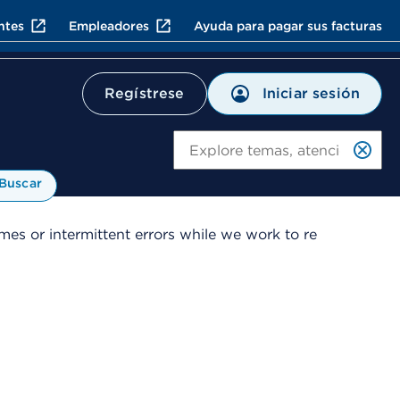
ntes
Empleadores
Ayuda para pagar sus facturas
Iniciar sesión
Regístrese
Bu
Buscar
es or intermittent errors while we work to re