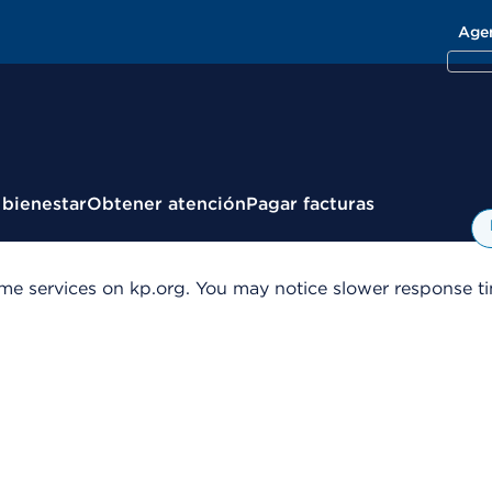
Age
 bienestar
Obtener atención
Pagar facturas
me services on kp.org. You may notice slower response tim