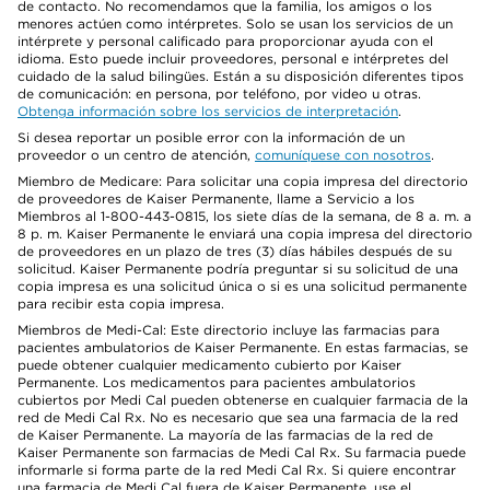
de contacto. No recomendamos que la familia, los amigos o los
menores actúen como intérpretes. Solo se usan los servicios de un
intérprete y personal calificado para proporcionar ayuda con el
idioma. Esto puede incluir proveedores, personal e intérpretes del
cuidado de la salud bilingües. Están a su disposición diferentes tipos
de comunicación: en persona, por teléfono, por video u otras.
Obtenga información sobre los servicios de interpretación
.
Si desea reportar un posible error con la información de un
proveedor o un centro de atención,
comuníquese con nosotros
.
Miembro de Medicare: Para solicitar una copia impresa del directorio
de proveedores de Kaiser Permanente, llame a Servicio a los
Miembros al 1-800-443-0815, los siete días de la semana, de 8 a. m. a
8 p. m. Kaiser Permanente le enviará una copia impresa del directorio
de proveedores en un plazo de tres (3) días hábiles después de su
solicitud. Kaiser Permanente podría preguntar si su solicitud de una
copia impresa es una solicitud única o si es una solicitud permanente
para recibir esta copia impresa.
Miembros de Medi-Cal: Este directorio incluye las farmacias para
pacientes ambulatorios de Kaiser Permanente. En estas farmacias, se
puede obtener cualquier medicamento cubierto por Kaiser
Permanente. Los medicamentos para pacientes ambulatorios
cubiertos por Medi Cal pueden obtenerse en cualquier farmacia de la
red de Medi Cal Rx. No es necesario que sea una farmacia de la red
de Kaiser Permanente. La mayoría de las farmacias de la red de
Kaiser Permanente son farmacias de Medi Cal Rx. Su farmacia puede
informarle si forma parte de la red Medi Cal Rx. Si quiere encontrar
una farmacia de Medi Cal fuera de Kaiser Permanente, use el