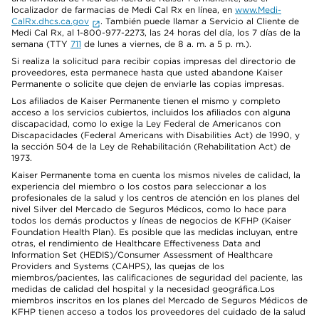
localizador de farmacias de Medi Cal Rx en línea, en
www.Medi-
CalRx.dhcs.ca.gov
. También puede llamar a Servicio al Cliente de
Medi Cal Rx, al 1-800-977-2273, las 24 horas del día, los 7 días de la
semana (TTY
711
de lunes a viernes, de 8 a. m. a 5 p. m.).
Si realiza la solicitud para recibir copias impresas del directorio de
proveedores, esta permanece hasta que usted abandone Kaiser
Permanente o solicite que dejen de enviarle las copias impresas.
Los afiliados de Kaiser Permanente tienen el mismo y completo
acceso a los servicios cubiertos, incluidos los afiliados con alguna
discapacidad, como lo exige la Ley Federal de Americanos con
Discapacidades (Federal Americans with Disabilities Act) de 1990, y
la sección 504 de la Ley de Rehabilitación (Rehabilitation Act) de
1973.
Kaiser Permanente toma en cuenta los mismos niveles de calidad, la
experiencia del miembro o los costos para seleccionar a los
profesionales de la salud y los centros de atención en los planes del
nivel Silver del Mercado de Seguros Médicos, como lo hace para
todos los demás productos y líneas de negocios de KFHP (Kaiser
Foundation Health Plan). Es posible que las medidas incluyan, entre
otras, el rendimiento de Healthcare Effectiveness Data and
Information Set (HEDIS)/Consumer Assessment of Healthcare
Providers and Systems (CAHPS), las quejas de los
miembros/pacientes, las calificaciones de seguridad del paciente, las
medidas de calidad del hospital y la necesidad geográfica.Los
miembros inscritos en los planes del Mercado de Seguros Médicos de
KFHP tienen acceso a todos los proveedores del cuidado de la salud