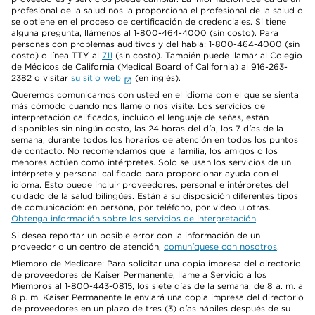
profesional de la salud nos la proporciona el profesional de la salud o
se obtiene en el proceso de certificación de credenciales. Si tiene
alguna pregunta, llámenos al 1-800-464-4000 (sin costo). Para
personas con problemas auditivos y del habla: 1-800-464-4000 (sin
costo) o línea TTY al
711
(sin costo). También puede llamar al Colegio
de Médicos de California (Medical Board of California) al 916-263-
2382 o visitar
su sitio web
(en inglés).
Queremos comunicarnos con usted en el idioma con el que se sienta
más cómodo cuando nos llame o nos visite. Los servicios de
interpretación calificados, incluido el lenguaje de señas, están
disponibles sin ningún costo, las 24 horas del día, los 7 días de la
semana, durante todos los horarios de atención en todos los puntos
de contacto. No recomendamos que la familia, los amigos o los
menores actúen como intérpretes. Solo se usan los servicios de un
intérprete y personal calificado para proporcionar ayuda con el
idioma. Esto puede incluir proveedores, personal e intérpretes del
cuidado de la salud bilingües. Están a su disposición diferentes tipos
de comunicación: en persona, por teléfono, por video u otras.
Obtenga información sobre los servicios de interpretación
.
Si desea reportar un posible error con la información de un
proveedor o un centro de atención,
comuníquese con nosotros
.
Miembro de Medicare: Para solicitar una copia impresa del directorio
de proveedores de Kaiser Permanente, llame a Servicio a los
Miembros al 1-800-443-0815, los siete días de la semana, de 8 a. m. a
8 p. m. Kaiser Permanente le enviará una copia impresa del directorio
de proveedores en un plazo de tres (3) días hábiles después de su