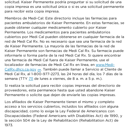
solicitud. Kaiser Permanente podría preguntar si su solicitud de una
copia impresa es una solicitud única o si es una solicitud permanente
para recibir esta copia impresa.
Miembros de Medi-Cal: Este directorio incluye las farmacias para
pacientes ambulatorios de Kaiser Permanente. En estas farmacias, se
puede obtener cualquier medicamento cubierto por Kaiser
Permanente. Los medicamentos para pacientes ambulatorios
cubiertos por Medi Cal pueden obtenerse en cualquier farmacia de la
red de Medi Cal Rx. No es necesario que sea una farmacia de la red
de Kaiser Permanente. La mayoría de las farmacias de la red de
Kaiser Permanente son farmacias de Medi Cal Rx. Su farmacia puede
informarle si forma parte de la red Medi Cal Rx. Si quiere encontrar
una farmacia de Medi Cal fuera de Kaiser Permanente, use el
localizador de farmacias de Medi Cal Rx en línea, en
www.Medi-
CalRx.dhcs.ca.gov
. También puede llamar a Servicio al Cliente de
Medi Cal Rx, al 1-800-977-2273, las 24 horas del día, los 7 días de la
semana (TTY
711
de lunes a viernes, de 8 a. m. a 5 p. m.).
Si realiza la solicitud para recibir copias impresas del directorio de
proveedores, esta permanece hasta que usted abandone Kaiser
Permanente o solicite que dejen de enviarle las copias impresas.
Los afiliados de Kaiser Permanente tienen el mismo y completo
acceso a los servicios cubiertos, incluidos los afiliados con alguna
discapacidad, como lo exige la Ley Federal de Americanos con
Discapacidades (Federal Americans with Disabilities Act) de 1990, y
la sección 504 de la Ley de Rehabilitación (Rehabilitation Act) de
1973.