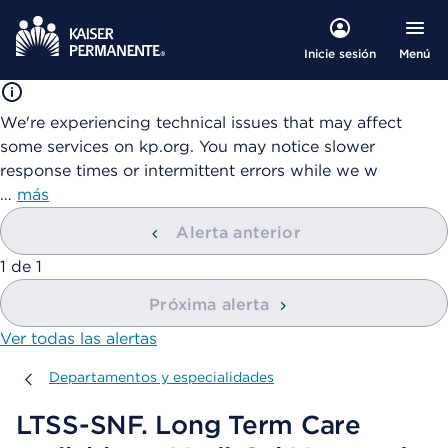
Menú
Inicie sesión
We're experiencing technical issues that may affect
some services on kp.org. You may notice slower
response times or intermittent errors while we w
…
más
Alerta anterior
mostrando
1
de
1
Próxima alerta
Ver todas las alertas
Departamentos y especialidades
Departamentos y especialidades
LTSS-SNF. Long Term Care