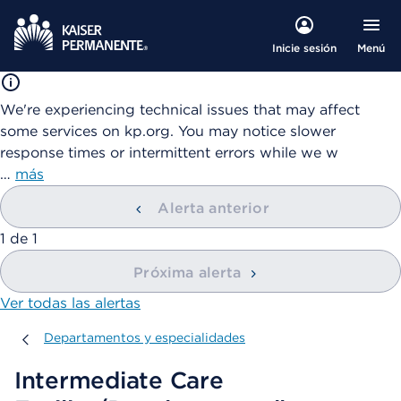
Menú
Inicie sesión
We're experiencing technical issues that may affect
some services on kp.org. You may notice slower
response times or intermittent errors while we w
…
más
Alerta anterior
mostrando
1
de
1
Próxima alerta
Ver todas las alertas
Departamentos y especialidades
Departamentos y especialidades
Intermediate Care