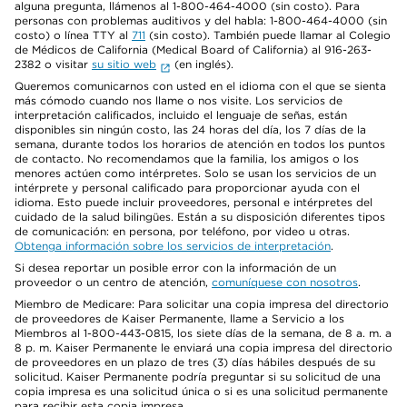
alguna pregunta, llámenos al 1-800-464-4000 (sin costo). Para
personas con problemas auditivos y del habla: 1-800-464-4000 (sin
costo) o línea TTY al
711
(sin costo). También puede llamar al Colegio
de Médicos de California (Medical Board of California) al 916-263-
2382 o visitar
su sitio web
(en inglés).
Queremos comunicarnos con usted en el idioma con el que se sienta
más cómodo cuando nos llame o nos visite. Los servicios de
interpretación calificados, incluido el lenguaje de señas, están
disponibles sin ningún costo, las 24 horas del día, los 7 días de la
semana, durante todos los horarios de atención en todos los puntos
de contacto. No recomendamos que la familia, los amigos o los
menores actúen como intérpretes. Solo se usan los servicios de un
intérprete y personal calificado para proporcionar ayuda con el
idioma. Esto puede incluir proveedores, personal e intérpretes del
cuidado de la salud bilingües. Están a su disposición diferentes tipos
de comunicación: en persona, por teléfono, por video u otras.
Obtenga información sobre los servicios de interpretación
.
Si desea reportar un posible error con la información de un
proveedor o un centro de atención,
comuníquese con nosotros
.
Miembro de Medicare: Para solicitar una copia impresa del directorio
de proveedores de Kaiser Permanente, llame a Servicio a los
Miembros al 1-800-443-0815, los siete días de la semana, de 8 a. m. a
8 p. m. Kaiser Permanente le enviará una copia impresa del directorio
de proveedores en un plazo de tres (3) días hábiles después de su
solicitud. Kaiser Permanente podría preguntar si su solicitud de una
copia impresa es una solicitud única o si es una solicitud permanente
para recibir esta copia impresa.