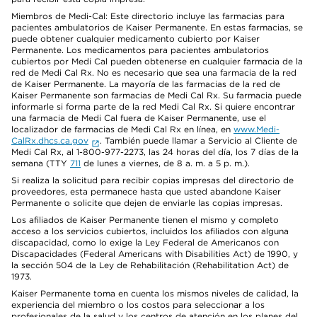
Miembros de Medi-Cal: Este directorio incluye las farmacias para
pacientes ambulatorios de Kaiser Permanente. En estas farmacias, se
puede obtener cualquier medicamento cubierto por Kaiser
Permanente. Los medicamentos para pacientes ambulatorios
cubiertos por Medi Cal pueden obtenerse en cualquier farmacia de la
red de Medi Cal Rx. No es necesario que sea una farmacia de la red
de Kaiser Permanente. La mayoría de las farmacias de la red de
Kaiser Permanente son farmacias de Medi Cal Rx. Su farmacia puede
informarle si forma parte de la red Medi Cal Rx. Si quiere encontrar
una farmacia de Medi Cal fuera de Kaiser Permanente, use el
localizador de farmacias de Medi Cal Rx en línea, en
www.Medi-
CalRx.dhcs.ca.gov
. También puede llamar a Servicio al Cliente de
Medi Cal Rx, al 1-800-977-2273, las 24 horas del día, los 7 días de la
semana (TTY
711
de lunes a viernes, de 8 a. m. a 5 p. m.).
Si realiza la solicitud para recibir copias impresas del directorio de
proveedores, esta permanece hasta que usted abandone Kaiser
Permanente o solicite que dejen de enviarle las copias impresas.
Los afiliados de Kaiser Permanente tienen el mismo y completo
acceso a los servicios cubiertos, incluidos los afiliados con alguna
discapacidad, como lo exige la Ley Federal de Americanos con
Discapacidades (Federal Americans with Disabilities Act) de 1990, y
la sección 504 de la Ley de Rehabilitación (Rehabilitation Act) de
1973.
Kaiser Permanente toma en cuenta los mismos niveles de calidad, la
experiencia del miembro o los costos para seleccionar a los
profesionales de la salud y los centros de atención en los planes del