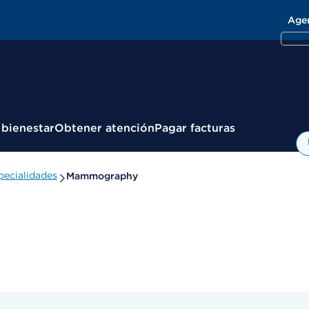
Age
 bienestar
Obtener atención
Pagar facturas
pecialidades
Mammography