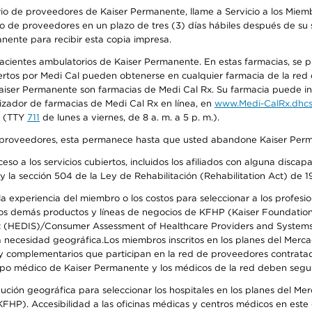
io de proveedores de Kaiser Permanente, llame a Servicio a los Miembr
o de proveedores en un plazo de tres (3) días hábiles después de su s
anente para recibir esta copia impresa.
 pacientes ambulatorios de Kaiser Permanente. En estas farmacias, se
tos por Medi Cal pueden obtenerse en cualquier farmacia de la red d
iser Permanente son farmacias de Medi Cal Rx. Su farmacia puede info
izador de farmacias de Medi Cal Rx en línea, en
www.Medi-CalRx.dhcs
na (TTY
711
de lunes a viernes, de 8 a. m. a 5 p. m.).
o de proveedores, esta permanece hasta que usted abandone Kaiser Perm
so a los servicios cubiertos, incluidos los afiliados con alguna disc
y la sección 504 de la Ley de Rehabilitación (Rehabilitation Act) de 1
 experiencia del miembro o los costos para seleccionar a los profesiona
s demás productos y líneas de negocios de KFHP (Kaiser Foundation He
t (HEDIS)/Consumer Assessment of Healthcare Providers and Systems (
 la necesidad geográfica.Los miembros inscritos en los planes del Me
s y complementarios que participan en la red de proveedores contrata
o médico de Kaiser Permanente y los médicos de la red deben seguir l
ribución geográfica para seleccionar los hospitales en los planes del 
HP). Accesibilidad a las oficinas médicas y centros médicos en este d