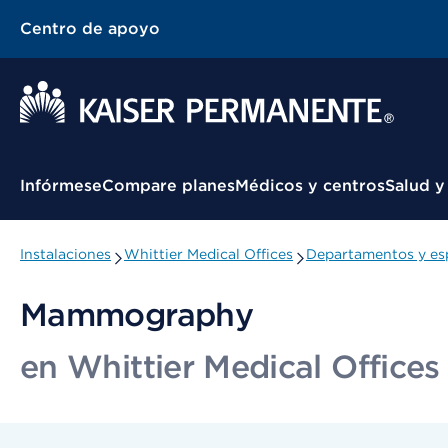
Centro de apoyo
Menú contextual
Infórmese
Compare planes
Médicos y centros
Salud y
Instalaciones
Whittier Medical Offices
Departamentos y es
Mammography
en Whittier Medical Offices