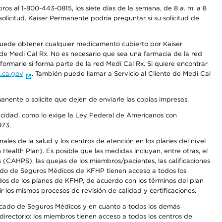
os al 1-800-443-0815, los siete días de la semana, de 8 a. m. a 8
olicitud. Kaiser Permanente podría preguntar si su solicitud de
 puede obtener cualquier medicamento cubierto por Kaiser
e Medi Cal Rx. No es necesario que sea una farmacia de la red
rmarle si forma parte de la red Medi Cal Rx. Si quiere encontrar
.ca.gov
. También puede llamar a Servicio al Cliente de Medi Cal
anente o solicite que dejen de enviarle las copias impresas.
apacidad, como lo exige la Ley Federal de Americanos con
973.
les de la salud y los centros de atención en los planes del nivel
alth Plan). Es posible que las medidas incluyan, entre otras, el
CAHPS), las quejas de los miembros/pacientes, las calificaciones
rcado de Seguros Médicos de KFHP tienen acceso a todos los
dos de los planes de KFHP, de acuerdo con los términos del plan
os mismos procesos de revisión de calidad y certificaciones.
Mercado de Seguros Médicos y en cuanto a todos los demás
irectorio: los miembros tienen acceso a todos los centros de