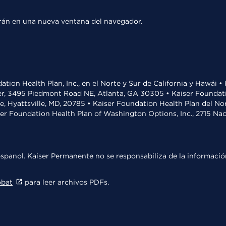
rirán en una nueva ventana del navegador.
ation Health Plan, Inc., en el Norte y Sur de California y Hawái 
r, 3495 Piedmont Road NE, Atlanta, GA 30305 • Kaiser Foundatio
ve, Hyattsville, MD, 20785 • Kaiser Foundation Health Plan del N
ser Foundation Health Plan of Washington Options, Inc., 2715 N
spanol. Kaiser Permanente no se responsabiliza de la información
obat
para leer archivos PDFs.