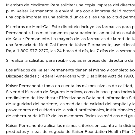
Miembro de Medicare: Para solicitar una copia impresa del director
p. m. Kaiser Permanente le enviará una copia impresa del directori
una copia impresa es una solicitud única o si es una solicitud perm
Miembros de Medi-Cal: Este directorio incluye las farmacias para
Permanente. Los medicamentos para pacientes ambulatorios cubier
de Kaiser Permanente. La mayoría de las farmacias de la red de Ka
una farmacia de Medi Cal fuera de Kaiser Permanente, use el local
Rx, al 1-800-977-2273, las 24 horas del día, los 7 días de la sema
Si realiza la solicitud para recibir copias impresas del directori
Los afiliados de Kaiser Permanente tienen el mismo y completo acce
Discapacidades (Federal Americans with Disabilities Act) de 1990, 
Kaiser Permanente toma en cuenta los mismos niveles de calidad, la
Silver del Mercado de Seguros Médicos, como lo hace para todos lo
rendimiento de Healthcare Effectiveness Data and Information Se
de seguridad del paciente, las medidas de calidad del hospital y
proveedores del cuidado de la salud profesionales, institucionale
de cobertura de KFHP de los miembros. Todos los médicos del grup
Kaiser Permanente aplica los mismos criterios en cuanto a la dist
productos y líneas de negocio de Kaiser Foundation Health Plan (KF