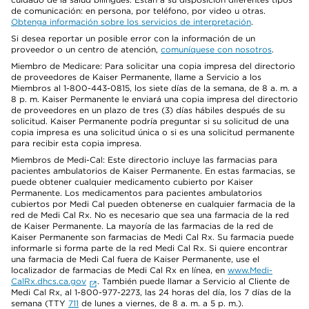
de comunicación: en persona, por teléfono, por video u otras.
Obtenga información sobre los servicios de interpretación
.
Si desea reportar un posible error con la información de un
proveedor o un centro de atención,
comuníquese con nosotros
.
Miembro de Medicare: Para solicitar una copia impresa del directorio
de proveedores de Kaiser Permanente, llame a Servicio a los
Miembros al 1-800-443-0815, los siete días de la semana, de 8 a. m. a
8 p. m. Kaiser Permanente le enviará una copia impresa del directorio
de proveedores en un plazo de tres (3) días hábiles después de su
solicitud. Kaiser Permanente podría preguntar si su solicitud de una
copia impresa es una solicitud única o si es una solicitud permanente
para recibir esta copia impresa.
Miembros de Medi-Cal: Este directorio incluye las farmacias para
pacientes ambulatorios de Kaiser Permanente. En estas farmacias, se
puede obtener cualquier medicamento cubierto por Kaiser
Permanente. Los medicamentos para pacientes ambulatorios
cubiertos por Medi Cal pueden obtenerse en cualquier farmacia de la
red de Medi Cal Rx. No es necesario que sea una farmacia de la red
de Kaiser Permanente. La mayoría de las farmacias de la red de
Kaiser Permanente son farmacias de Medi Cal Rx. Su farmacia puede
informarle si forma parte de la red Medi Cal Rx. Si quiere encontrar
una farmacia de Medi Cal fuera de Kaiser Permanente, use el
localizador de farmacias de Medi Cal Rx en línea, en
www.Medi-
CalRx.dhcs.ca.gov
. También puede llamar a Servicio al Cliente de
Medi Cal Rx, al 1-800-977-2273, las 24 horas del día, los 7 días de la
semana (TTY
711
de lunes a viernes, de 8 a. m. a 5 p. m.).