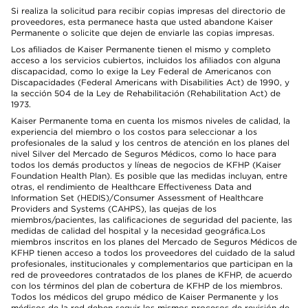
Si realiza la solicitud para recibir copias impresas del directorio de
proveedores, esta permanece hasta que usted abandone Kaiser
Permanente o solicite que dejen de enviarle las copias impresas.
Los afiliados de Kaiser Permanente tienen el mismo y completo
acceso a los servicios cubiertos, incluidos los afiliados con alguna
discapacidad, como lo exige la Ley Federal de Americanos con
Discapacidades (Federal Americans with Disabilities Act) de 1990, y
la sección 504 de la Ley de Rehabilitación (Rehabilitation Act) de
1973.
Kaiser Permanente toma en cuenta los mismos niveles de calidad, la
experiencia del miembro o los costos para seleccionar a los
profesionales de la salud y los centros de atención en los planes del
nivel Silver del Mercado de Seguros Médicos, como lo hace para
todos los demás productos y líneas de negocios de KFHP (Kaiser
Foundation Health Plan). Es posible que las medidas incluyan, entre
otras, el rendimiento de Healthcare Effectiveness Data and
Information Set (HEDIS)/Consumer Assessment of Healthcare
Providers and Systems (CAHPS), las quejas de los
miembros/pacientes, las calificaciones de seguridad del paciente, las
medidas de calidad del hospital y la necesidad geográfica.Los
miembros inscritos en los planes del Mercado de Seguros Médicos de
KFHP tienen acceso a todos los proveedores del cuidado de la salud
profesionales, institucionales y complementarios que participan en la
red de proveedores contratados de los planes de KFHP, de acuerdo
con los términos del plan de cobertura de KFHP de los miembros.
Todos los médicos del grupo médico de Kaiser Permanente y los
médicos de la red deben seguir los mismos procesos de revisión de