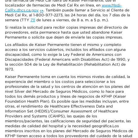
una farmacia de Medi Cal fuera de Kaiser Permanente, use el
localizador de farmacias de Medi Cal Rx en línea, en
www.Medi-
CalRx.dhcs.ca.gov
. También puede llamar a Servicio al Cliente de
Medi Cal Rx, al 1-800-977-2273, las 24 horas del día, los 7 días de la
semana (TTY
711
de lunes a viernes, de 8 a. m. a 5 p. m.).
Si realiza la solicitud para recibir copias impresas del directorio de
proveedores, esta permanece hasta que usted abandone Kaiser
Permanente o solicite que dejen de enviarle las copias impresas.
Los afiliados de Kaiser Permanente tienen el mismo y completo
acceso a los servicios cubiertos, incluidos los afiliados con alguna
discapacidad, como lo exige la Ley Federal de Americanos con
Discapacidades (Federal Americans with Disabilities Act) de 1990, y
la sección 504 de la Ley de Rehabilitación (Rehabilitation Act) de
1973.
Kaiser Permanente toma en cuenta los mismos niveles de calidad, la
experiencia del miembro o los costos para seleccionar a los
profesionales de la salud y los centros de atención en los planes del
nivel Silver del Mercado de Seguros Médicos, como lo hace para
todos los demás productos y líneas de negocios de KFHP (Kaiser
Foundation Health Plan). Es posible que las medidas incluyan, entre
otras, el rendimiento de Healthcare Effectiveness Data and
Information Set (HEDIS)/Consumer Assessment of Healthcare
Providers and Systems (CAHPS), las quejas de los
miembros/pacientes, las calificaciones de seguridad del paciente, las
medidas de calidad del hospital y la necesidad geográfica.Los
miembros inscritos en los planes del Mercado de Seguros Médicos de
KFHP tienen acceso a todos los proveedores del cuidado de la salud