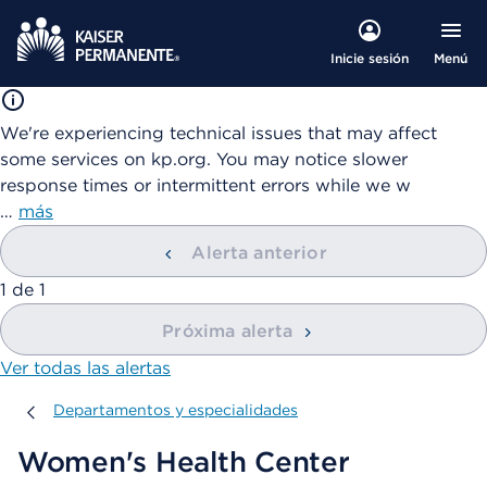
Menú
Inicie sesión
We're experiencing technical issues that may affect
some services on kp.org. You may notice slower
response times or intermittent errors while we w
…
más
Alerta anterior
mostrando
1
de
1
Próxima alerta
Ver todas las alertas
Departamentos y especialidades
Departamentos y especialidades
Women's Health Center