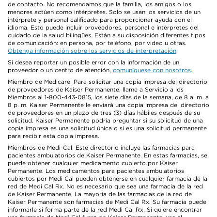
de contacto. No recomendamos que la familia, los amigos o los
menores actúen como intérpretes. Solo se usan los servicios de un
intérprete y personal calificado para proporcionar ayuda con el
idioma. Esto puede incluir proveedores, personal e intérpretes del
cuidado de la salud bilingües. Están a su disposición diferentes tipos
de comunicación: en persona, por teléfono, por video u otras.
Obtenga información sobre los servicios de interpretación
.
Si desea reportar un posible error con la información de un
proveedor o un centro de atención,
comuníquese con nosotros
.
Miembro de Medicare: Para solicitar una copia impresa del directorio
de proveedores de Kaiser Permanente, llame a Servicio a los
Miembros al 1-800-443-0815, los siete días de la semana, de 8 a. m. a
8 p. m. Kaiser Permanente le enviará una copia impresa del directorio
de proveedores en un plazo de tres (3) días hábiles después de su
solicitud. Kaiser Permanente podría preguntar si su solicitud de una
copia impresa es una solicitud única o si es una solicitud permanente
para recibir esta copia impresa.
Miembros de Medi-Cal: Este directorio incluye las farmacias para
pacientes ambulatorios de Kaiser Permanente. En estas farmacias, se
puede obtener cualquier medicamento cubierto por Kaiser
Permanente. Los medicamentos para pacientes ambulatorios
cubiertos por Medi Cal pueden obtenerse en cualquier farmacia de la
red de Medi Cal Rx. No es necesario que sea una farmacia de la red
de Kaiser Permanente. La mayoría de las farmacias de la red de
Kaiser Permanente son farmacias de Medi Cal Rx. Su farmacia puede
informarle si forma parte de la red Medi Cal Rx. Si quiere encontrar