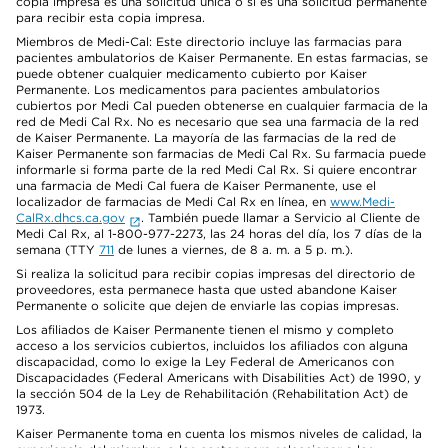
copia impresa es una solicitud única o si es una solicitud permanente
para recibir esta copia impresa.
Miembros de Medi-Cal: Este directorio incluye las farmacias para
pacientes ambulatorios de Kaiser Permanente. En estas farmacias, se
puede obtener cualquier medicamento cubierto por Kaiser
Permanente. Los medicamentos para pacientes ambulatorios
cubiertos por Medi Cal pueden obtenerse en cualquier farmacia de la
red de Medi Cal Rx. No es necesario que sea una farmacia de la red
de Kaiser Permanente. La mayoría de las farmacias de la red de
Kaiser Permanente son farmacias de Medi Cal Rx. Su farmacia puede
informarle si forma parte de la red Medi Cal Rx. Si quiere encontrar
una farmacia de Medi Cal fuera de Kaiser Permanente, use el
localizador de farmacias de Medi Cal Rx en línea, en
www.Medi-
CalRx.dhcs.ca.gov
. También puede llamar a Servicio al Cliente de
Medi Cal Rx, al 1-800-977-2273, las 24 horas del día, los 7 días de la
semana (TTY
711
de lunes a viernes, de 8 a. m. a 5 p. m.).
Si realiza la solicitud para recibir copias impresas del directorio de
proveedores, esta permanece hasta que usted abandone Kaiser
Permanente o solicite que dejen de enviarle las copias impresas.
Los afiliados de Kaiser Permanente tienen el mismo y completo
acceso a los servicios cubiertos, incluidos los afiliados con alguna
discapacidad, como lo exige la Ley Federal de Americanos con
Discapacidades (Federal Americans with Disabilities Act) de 1990, y
la sección 504 de la Ley de Rehabilitación (Rehabilitation Act) de
1973.
Kaiser Permanente toma en cuenta los mismos niveles de calidad, la