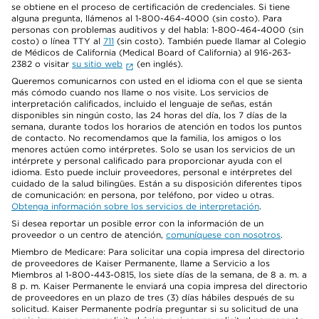
se obtiene en el proceso de certificación de credenciales. Si tiene
alguna pregunta, llámenos al 1-800-464-4000 (sin costo). Para
personas con problemas auditivos y del habla: 1-800-464-4000 (sin
costo) o línea TTY al
711
(sin costo). También puede llamar al Colegio
de Médicos de California (Medical Board of California) al 916-263-
2382 o visitar
su sitio web
(en inglés).
Queremos comunicarnos con usted en el idioma con el que se sienta
más cómodo cuando nos llame o nos visite. Los servicios de
interpretación calificados, incluido el lenguaje de señas, están
disponibles sin ningún costo, las 24 horas del día, los 7 días de la
semana, durante todos los horarios de atención en todos los puntos
de contacto. No recomendamos que la familia, los amigos o los
menores actúen como intérpretes. Solo se usan los servicios de un
intérprete y personal calificado para proporcionar ayuda con el
idioma. Esto puede incluir proveedores, personal e intérpretes del
cuidado de la salud bilingües. Están a su disposición diferentes tipos
de comunicación: en persona, por teléfono, por video u otras.
Obtenga información sobre los servicios de interpretación
.
Si desea reportar un posible error con la información de un
proveedor o un centro de atención,
comuníquese con nosotros
.
Miembro de Medicare: Para solicitar una copia impresa del directorio
de proveedores de Kaiser Permanente, llame a Servicio a los
Miembros al 1-800-443-0815, los siete días de la semana, de 8 a. m. a
8 p. m. Kaiser Permanente le enviará una copia impresa del directorio
de proveedores en un plazo de tres (3) días hábiles después de su
solicitud. Kaiser Permanente podría preguntar si su solicitud de una