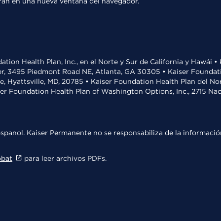
rirán en una nueva ventana del navegador.
ation Health Plan, Inc., en el Norte y Sur de California y Hawái 
r, 3495 Piedmont Road NE, Atlanta, GA 30305 • Kaiser Foundatio
ve, Hyattsville, MD, 20785 • Kaiser Foundation Health Plan del N
ser Foundation Health Plan of Washington Options, Inc., 2715 N
spanol. Kaiser Permanente no se responsabiliza de la información
obat
para leer archivos PDFs.