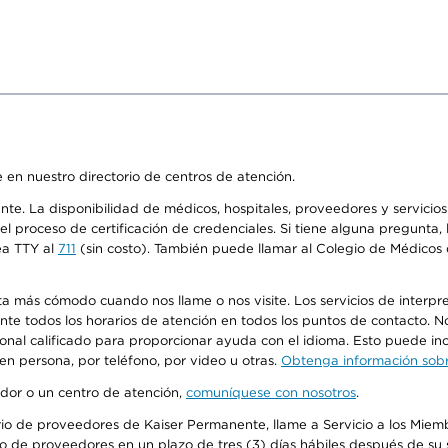
 en nuestro directorio de centros de atención.
ente. La disponibilidad de médicos, hospitales, proveedores y servici
n el proceso de certificación de credenciales. Si tiene alguna pregunt
ea TTY al
711
(sin costo). También puede llamar al Colegio de Médicos d
más cómodo cuando nos llame o nos visite. Los servicios de interpreta
urante todos los horarios de atención en todos los puntos de contacto.
sonal calificado para proporcionar ayuda con el idioma. Esto puede inc
 en persona, por teléfono, por video u otras.
Obtenga información sobre
edor o un centro de atención,
comuníquese con nosotros
.
io de proveedores de Kaiser Permanente, llame a Servicio a los Miembr
o de proveedores en un plazo de tres (3) días hábiles después de su s