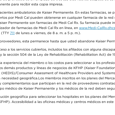
anente para recibir esta copia impresa.
 pacientes ambulatorios de Kaiser Permanente. En estas farmacias, se
tos por Medi Cal pueden obtenerse en cualquier farmacia de la red d
iser Permanente son farmacias de Medi Cal Rx. Su farmacia puede info
izador de farmacias de Medi Cal Rx en línea, en
www.Medi-CalRx.dhcs
na (TTY
711
de lunes a viernes, de 8 a. m. a 5 p. m.).
o de proveedores, esta permanece hasta que usted abandone Kaiser Perm
so a los servicios cubiertos, incluidos los afiliados con alguna disc
y la sección 504 de la Ley de Rehabilitación (Rehabilitation Act) de 1
 experiencia del miembro o los costos para seleccionar a los profesiona
s demás productos y líneas de negocios de KFHP (Kaiser Foundation He
t (HEDIS)/Consumer Assessment of Healthcare Providers and Systems (
 la necesidad geográfica.Los miembros inscritos en los planes del Me
s y complementarios que participan en la red de proveedores contrata
o médico de Kaiser Permanente y los médicos de la red deben seguir l
ribución geográfica para seleccionar los hospitales en los planes del 
HP). Accesibilidad a las oficinas médicas y centros médicos en este d