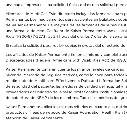
una copia impresa es una solicitud única o si es una solicitud perm
Miembros de Medi-Cal: Este directorio incluye las farmacias para
Permanente. Los medicamentos para pacientes ambulatorios cubier
de Kaiser Permanente. La mayoría de las farmacias de la red de Ka
una farmacia de Medi Cal fuera de Kaiser Permanente, use el local
Rx, al 1-800-977-2273, las 24 horas del día, los 7 días de la sema
Si realiza la solicitud para recibir copias impresas del directori
Los afiliados de Kaiser Permanente tienen el mismo y completo acce
Discapacidades (Federal Americans with Disabilities Act) de 1990, 
Kaiser Permanente toma en cuenta los mismos niveles de calidad, la
Silver del Mercado de Seguros Médicos, como lo hace para todos lo
rendimiento de Healthcare Effectiveness Data and Information Se
de seguridad del paciente, las medidas de calidad del hospital y
proveedores del cuidado de la salud profesionales, institucionale
de cobertura de KFHP de los miembros. Todos los médicos del grup
Kaiser Permanente aplica los mismos criterios en cuanto a la dist
productos y líneas de negocio de Kaiser Foundation Health Plan (KF
atención de Kaiser Permanente.