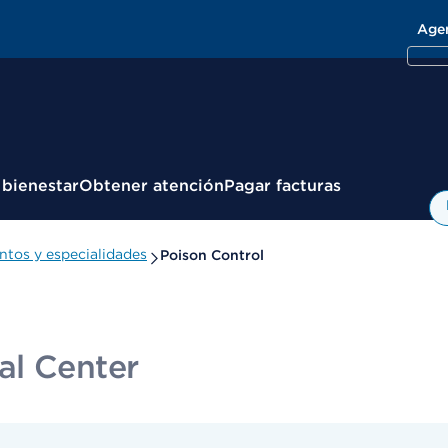
Age
 bienestar
Obtener atención
Pagar facturas
tos y especialidades
Poison Control
al Center