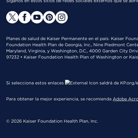
Síganos en estos sitios de redes sociales externos que se ab
Planes de salud de Kaiser Permanente en el país: Kaiser Found
Foundation Health Plan de Georgia, Inc., Nine Piedmont Cente
Maryland, Virginia, y Washington, D.C., 4000 Garden City Dri
97232 • Kaiser Foundation Health Plan of Washington or Kai
Si selecciona estos enlaces
saldrá de KP.org/e
Para obtener la mejor experiencia, se recomienda
Adobe Acr
© 2026 Kaiser Foundation Health Plan, Inc.