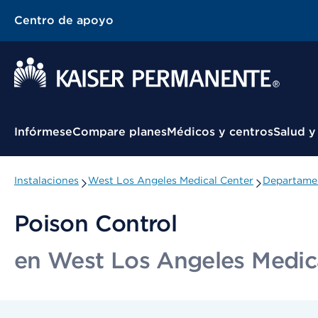
Centro de apoyo
Menú contextual
Infórmese
Compare planes
Médicos y centros
Salud y
Instalaciones
West Los Angeles Medical Center
Departamen
Poison Control
en West Los Angeles Medic