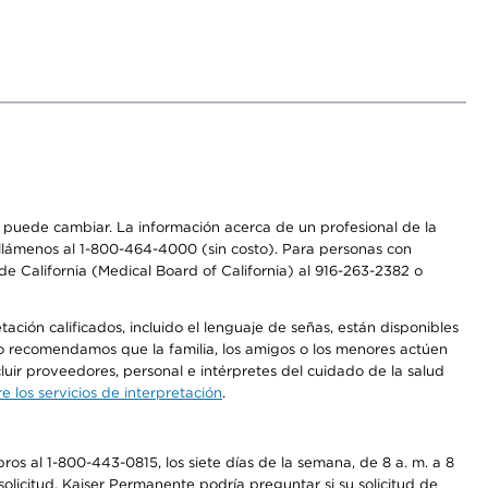
os puede cambiar. La información acerca de un profesional de la
a, llámenos al 1-800-464-4000 (sin costo). Para personas con
e California (Medical Board of California) al 916-263-2382 o
ción calificados, incluido el lenguaje de señas, están disponibles
 No recomendamos que la familia, los amigos o los menores actúen
luir proveedores, personal e intérpretes del cuidado de la salud
 los servicios de interpretación
.
os al 1-800-443-0815, los siete días de la semana, de 8 a. m. a 8
olicitud. Kaiser Permanente podría preguntar si su solicitud de