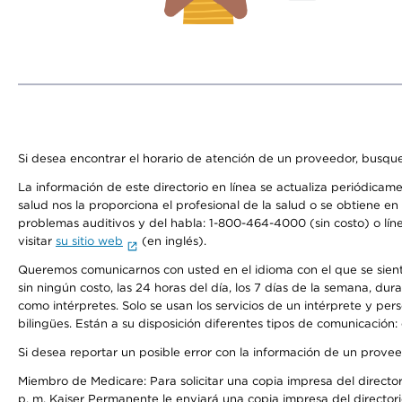
Si desea encontrar el horario de atención de un proveedor, busque
La información de este directorio en línea se actualiza periódicam
salud nos la proporciona el profesional de la salud o se obtiene e
problemas auditivos y del habla: 1-800-464-4000 (sin costo) o lín
visitar
su sitio web
(en inglés).
Queremos comunicarnos con usted en el idioma con el que se sienta 
sin ningún costo, las 24 horas del día, los 7 días de la semana, d
como intérpretes. Solo se usan los servicios de un intérprete y per
bilingües. Están a su disposición diferentes tipos de comunicación:
Si desea reportar un posible error con la información de un prove
Miembro de Medicare: Para solicitar una copia impresa del director
p. m. Kaiser Permanente le enviará una copia impresa del directori