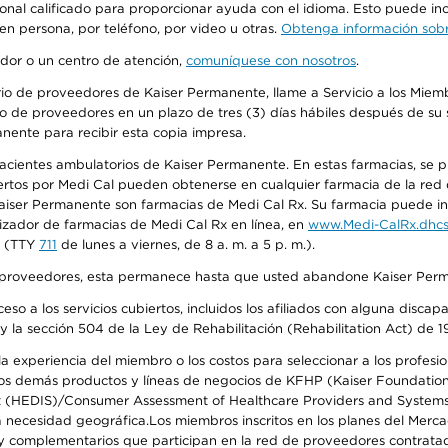
sonal calificado para proporcionar ayuda con el idioma. Esto puede inc
 en persona, por teléfono, por video u otras.
Obtenga información sobre
edor o un centro de atención,
comuníquese con nosotros
.
io de proveedores de Kaiser Permanente, llame a Servicio a los Miembr
o de proveedores en un plazo de tres (3) días hábiles después de su s
anente para recibir esta copia impresa.
 pacientes ambulatorios de Kaiser Permanente. En estas farmacias, se
tos por Medi Cal pueden obtenerse en cualquier farmacia de la red d
iser Permanente son farmacias de Medi Cal Rx. Su farmacia puede info
izador de farmacias de Medi Cal Rx en línea, en
www.Medi-CalRx.dhcs
na (TTY
711
de lunes a viernes, de 8 a. m. a 5 p. m.).
o de proveedores, esta permanece hasta que usted abandone Kaiser Perm
so a los servicios cubiertos, incluidos los afiliados con alguna disc
y la sección 504 de la Ley de Rehabilitación (Rehabilitation Act) de 1
 experiencia del miembro o los costos para seleccionar a los profesiona
s demás productos y líneas de negocios de KFHP (Kaiser Foundation He
t (HEDIS)/Consumer Assessment of Healthcare Providers and Systems (
 la necesidad geográfica.Los miembros inscritos en los planes del Me
s y complementarios que participan en la red de proveedores contrata