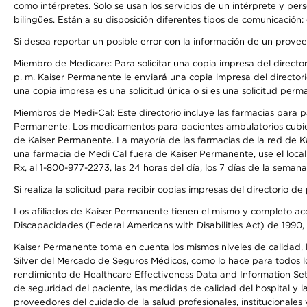
como intérpretes. Solo se usan los servicios de un intérprete y per
bilingües. Están a su disposición diferentes tipos de comunicación:
Si desea reportar un posible error con la información de un prove
Miembro de Medicare: Para solicitar una copia impresa del director
p. m. Kaiser Permanente le enviará una copia impresa del directori
una copia impresa es una solicitud única o si es una solicitud perm
Miembros de Medi-Cal: Este directorio incluye las farmacias para
Permanente. Los medicamentos para pacientes ambulatorios cubier
de Kaiser Permanente. La mayoría de las farmacias de la red de Ka
una farmacia de Medi Cal fuera de Kaiser Permanente, use el local
Rx, al 1-800-977-2273, las 24 horas del día, los 7 días de la sema
Si realiza la solicitud para recibir copias impresas del directori
Los afiliados de Kaiser Permanente tienen el mismo y completo acce
Discapacidades (Federal Americans with Disabilities Act) de 1990, 
Kaiser Permanente toma en cuenta los mismos niveles de calidad, la
Silver del Mercado de Seguros Médicos, como lo hace para todos lo
rendimiento de Healthcare Effectiveness Data and Information Se
de seguridad del paciente, las medidas de calidad del hospital y
proveedores del cuidado de la salud profesionales, institucionale