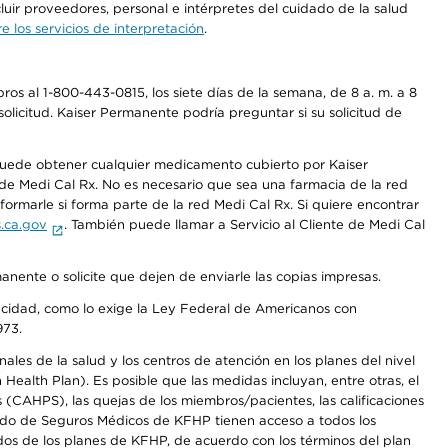
luir proveedores, personal e intérpretes del cuidado de la salud
 los servicios de interpretación
.
os al 1-800-443-0815, los siete días de la semana, de 8 a. m. a 8
olicitud. Kaiser Permanente podría preguntar si su solicitud de
 puede obtener cualquier medicamento cubierto por Kaiser
e Medi Cal Rx. No es necesario que sea una farmacia de la red
rmarle si forma parte de la red Medi Cal Rx. Si quiere encontrar
.ca.gov
. También puede llamar a Servicio al Cliente de Medi Cal
anente o solicite que dejen de enviarle las copias impresas.
apacidad, como lo exige la Ley Federal de Americanos con
973.
les de la salud y los centros de atención en los planes del nivel
alth Plan). Es posible que las medidas incluyan, entre otras, el
CAHPS), las quejas de los miembros/pacientes, las calificaciones
rcado de Seguros Médicos de KFHP tienen acceso a todos los
dos de los planes de KFHP, de acuerdo con los términos del plan