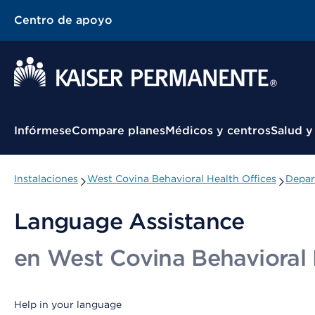
Centro de apoyo
Menú contextual
Infórmese
Compare planes
Médicos y centros
Salud y
Instalaciones
West Covina Behavioral Health Offices
Depar
Language Assistance
en West Covina Behavioral 
Help in your language