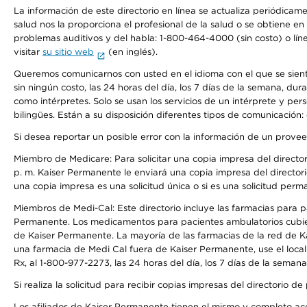
La información de este directorio en línea se actualiza periódicam
salud nos la proporciona el profesional de la salud o se obtiene e
problemas auditivos y del habla: 1-800-464-4000 (sin costo) o lín
visitar
su sitio web
(en inglés).
Queremos comunicarnos con usted en el idioma con el que se sienta 
sin ningún costo, las 24 horas del día, los 7 días de la semana, d
como intérpretes. Solo se usan los servicios de un intérprete y per
bilingües. Están a su disposición diferentes tipos de comunicación:
Si desea reportar un posible error con la información de un prove
Miembro de Medicare: Para solicitar una copia impresa del director
p. m. Kaiser Permanente le enviará una copia impresa del directori
una copia impresa es una solicitud única o si es una solicitud perm
Miembros de Medi-Cal: Este directorio incluye las farmacias para
Permanente. Los medicamentos para pacientes ambulatorios cubier
de Kaiser Permanente. La mayoría de las farmacias de la red de Ka
una farmacia de Medi Cal fuera de Kaiser Permanente, use el local
Rx, al 1-800-977-2273, las 24 horas del día, los 7 días de la sema
Si realiza la solicitud para recibir copias impresas del directori
Los afiliados de Kaiser Permanente tienen el mismo y completo acce