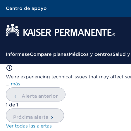
Centro de apoyo
Menú contextual
Infórmese
Compare planes
Médicos y centros
Salud y
We're experiencing technical issues that may affect so
…
más
Alerta anterior
mostrando
1
de
1
Próxima alerta
Ver todas las alertas