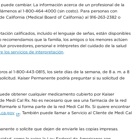
os puede cambiar. La información acerca de un profesional de la
a, llámenos al 1-800-464-4000 (sin costo). Para personas con
e California (Medical Board of California) al 916-263-2382 o
ción calificados, incluido el lenguaje de señas, están disponibles
 No recomendamos que la familia, los amigos o los menores actúen
luir proveedores, personal e intérpretes del cuidado de la salud
 los servicios de interpretación
.
os al 1-800-443-0815, los siete días de la semana, de 8 a. m. a 8
olicitud. Kaiser Permanente podría preguntar si su solicitud de
 puede obtener cualquier medicamento cubierto por Kaiser
e Medi Cal Rx. No es necesario que sea una farmacia de la red
rmarle si forma parte de la red Medi Cal Rx. Si quiere encontrar
.ca.gov
. También puede llamar a Servicio al Cliente de Medi Cal
anente o solicite que dejen de enviarle las copias impresas.
apacidad, como lo exige la Ley Federal de Americanos con