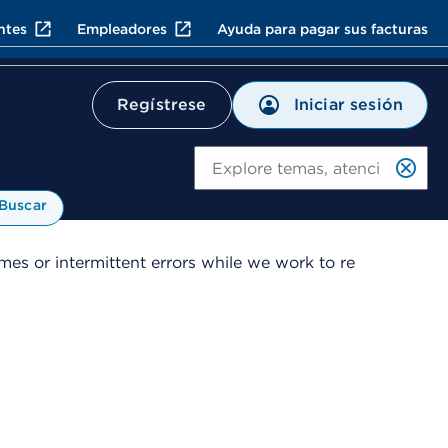
ntes
Empleadores
Ayuda para pagar sus facturas
Iniciar sesión
Regístrese
Bu
Buscar
es or intermittent errors while we work to re