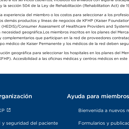
y la sección 504 de la Ley de Rehabilitación (Rehabilitation Act) de 1
 experiencia del miembro o los costos para seleccionar a los profesiona
s demás productos y líneas de negocios de KFHP (Kaiser Foundation He
t (HEDIS)/Consumer Assessment of Healthcare Providers and Systems (
 la necesidad geográfica.Los miembros inscritos en los planes del Me
s y complementarios que participan en la red de proveedores contrata
o médico de Kaiser Permanente y los médicos de la red deben seguir l
ribución geográfica para seleccionar los hospitales en los planes del 
HP). Accesibilidad a las oficinas médicas y centros médicos en este d
rganización
Ayuda para miembro
KP
Bienvenida a nuevos 
 y seguridad del paciente
Formularios y publica