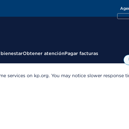
Age
 bienestar
Obtener atención
Pagar facturas
me services on kp.org. You may notice slower response tim