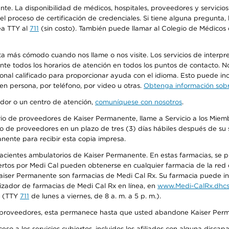
ente. La disponibilidad de médicos, hospitales, proveedores y servici
n el proceso de certificación de credenciales. Si tiene alguna pregunt
ea TTY al
711
(sin costo). También puede llamar al Colegio de Médicos d
más cómodo cuando nos llame o nos visite. Los servicios de interpreta
urante todos los horarios de atención en todos los puntos de contacto.
sonal calificado para proporcionar ayuda con el idioma. Esto puede inc
 en persona, por teléfono, por video u otras.
Obtenga información sobre
edor o un centro de atención,
comuníquese con nosotros
.
io de proveedores de Kaiser Permanente, llame a Servicio a los Miembr
o de proveedores en un plazo de tres (3) días hábiles después de su s
anente para recibir esta copia impresa.
 pacientes ambulatorios de Kaiser Permanente. En estas farmacias, se
tos por Medi Cal pueden obtenerse en cualquier farmacia de la red d
iser Permanente son farmacias de Medi Cal Rx. Su farmacia puede info
izador de farmacias de Medi Cal Rx en línea, en
www.Medi-CalRx.dhcs
na (TTY
711
de lunes a viernes, de 8 a. m. a 5 p. m.).
o de proveedores, esta permanece hasta que usted abandone Kaiser Perm
so a los servicios cubiertos, incluidos los afiliados con alguna disc