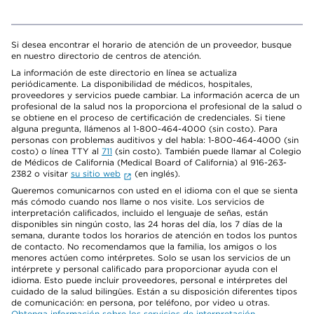
Si desea encontrar el horario de atención de un proveedor, busque
en nuestro directorio de centros de atención.
La información de este directorio en línea se actualiza
periódicamente. La disponibilidad de médicos, hospitales,
proveedores y servicios puede cambiar. La información acerca de un
profesional de la salud nos la proporciona el profesional de la salud o
se obtiene en el proceso de certificación de credenciales. Si tiene
alguna pregunta, llámenos al 1-800-464-4000 (sin costo). Para
personas con problemas auditivos y del habla: 1-800-464-4000 (sin
costo) o línea TTY al
711
(sin costo). También puede llamar al Colegio
de Médicos de California (Medical Board of California) al 916-263-
2382 o visitar
su sitio web
(en inglés).
Queremos comunicarnos con usted en el idioma con el que se sienta
más cómodo cuando nos llame o nos visite. Los servicios de
interpretación calificados, incluido el lenguaje de señas, están
disponibles sin ningún costo, las 24 horas del día, los 7 días de la
semana, durante todos los horarios de atención en todos los puntos
de contacto. No recomendamos que la familia, los amigos o los
menores actúen como intérpretes. Solo se usan los servicios de un
intérprete y personal calificado para proporcionar ayuda con el
idioma. Esto puede incluir proveedores, personal e intérpretes del
cuidado de la salud bilingües. Están a su disposición diferentes tipos
de comunicación: en persona, por teléfono, por video u otras.
Obtenga información sobre los servicios de interpretación
.