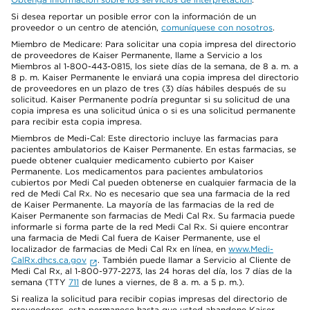
Si desea reportar un posible error con la información de un
proveedor o un centro de atención,
comuníquese con nosotros
.
Miembro de Medicare: Para solicitar una copia impresa del directorio
de proveedores de Kaiser Permanente, llame a Servicio a los
Miembros al 1-800-443-0815, los siete días de la semana, de 8 a. m. a
8 p. m. Kaiser Permanente le enviará una copia impresa del directorio
de proveedores en un plazo de tres (3) días hábiles después de su
solicitud. Kaiser Permanente podría preguntar si su solicitud de una
copia impresa es una solicitud única o si es una solicitud permanente
para recibir esta copia impresa.
Miembros de Medi-Cal: Este directorio incluye las farmacias para
pacientes ambulatorios de Kaiser Permanente. En estas farmacias, se
puede obtener cualquier medicamento cubierto por Kaiser
Permanente. Los medicamentos para pacientes ambulatorios
cubiertos por Medi Cal pueden obtenerse en cualquier farmacia de la
red de Medi Cal Rx. No es necesario que sea una farmacia de la red
de Kaiser Permanente. La mayoría de las farmacias de la red de
Kaiser Permanente son farmacias de Medi Cal Rx. Su farmacia puede
informarle si forma parte de la red Medi Cal Rx. Si quiere encontrar
una farmacia de Medi Cal fuera de Kaiser Permanente, use el
localizador de farmacias de Medi Cal Rx en línea, en
www.Medi-
CalRx.dhcs.ca.gov
. También puede llamar a Servicio al Cliente de
Medi Cal Rx, al 1-800-977-2273, las 24 horas del día, los 7 días de la
semana (TTY
711
de lunes a viernes, de 8 a. m. a 5 p. m.).
Si realiza la solicitud para recibir copias impresas del directorio de
proveedores, esta permanece hasta que usted abandone Kaiser