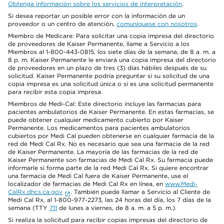
Obtenga información sobre los servicios de interpretación
.
Si desea reportar un posible error con la información de un
proveedor o un centro de atención,
comuníquese con nosotros
.
Miembro de Medicare: Para solicitar una copia impresa del directorio
de proveedores de Kaiser Permanente, llame a Servicio a los
Miembros al 1-800-443-0815, los siete días de la semana, de 8 a. m. a
8 p. m. Kaiser Permanente le enviará una copia impresa del directorio
de proveedores en un plazo de tres (3) días hábiles después de su
solicitud. Kaiser Permanente podría preguntar si su solicitud de una
copia impresa es una solicitud única o si es una solicitud permanente
para recibir esta copia impresa.
Miembros de Medi-Cal: Este directorio incluye las farmacias para
pacientes ambulatorios de Kaiser Permanente. En estas farmacias, se
puede obtener cualquier medicamento cubierto por Kaiser
Permanente. Los medicamentos para pacientes ambulatorios
cubiertos por Medi Cal pueden obtenerse en cualquier farmacia de la
red de Medi Cal Rx. No es necesario que sea una farmacia de la red
de Kaiser Permanente. La mayoría de las farmacias de la red de
Kaiser Permanente son farmacias de Medi Cal Rx. Su farmacia puede
informarle si forma parte de la red Medi Cal Rx. Si quiere encontrar
una farmacia de Medi Cal fuera de Kaiser Permanente, use el
localizador de farmacias de Medi Cal Rx en línea, en
www.Medi-
CalRx.dhcs.ca.gov
. También puede llamar a Servicio al Cliente de
Medi Cal Rx, al 1-800-977-2273, las 24 horas del día, los 7 días de la
semana (TTY
711
de lunes a viernes, de 8 a. m. a 5 p. m.).
Si realiza la solicitud para recibir copias impresas del directorio de