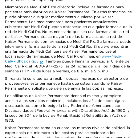
Miembros de Medi-Cal: Este directorio incluye las farmacias para
pacientes ambulatorios de Kaiser Permanente. En estas farmacias, se
puede obtener cualquier medicamento cubierto por Kaiser
Permanente. Los medicamentos para pacientes ambulatorios
cubiertos por Medi Cal pueden obtenerse en cualquier farmacia de la
red de Medi Cal Rx. No es necesario que sea una farmacia de la red
de Kaiser Permanente. La mayoría de las farmacias de la red de
Kaiser Permanente son farmacias de Medi Cal Rx. Su farmacia puede
informarle si forma parte de la red Medi Cal Rx. Si quiere encontrar
una farmacia de Medi Cal fuera de Kaiser Permanente, use el
localizador de farmacias de Medi Cal Rx en línea, en
www.Medi-
CalRx.dhcs.ca.gov
. También puede llamar a Servicio al Cliente de
Medi Cal Rx, al 1-800-977-2273, las 24 horas del día, los 7 días de la
semana (TTY
711
de lunes a viernes, de 8 a. m. a 5 p. m.).
Si realiza la solicitud para recibir copias impresas del directorio de
proveedores, esta permanece hasta que usted abandone Kaiser
Permanente o solicite que dejen de enviarle las copias impresas.
Los afiliados de Kaiser Permanente tienen el mismo y completo
acceso a los servicios cubiertos, incluidos los afiliados con alguna
discapacidad, como lo exige la Ley Federal de Americanos con
Discapacidades (Federal Americans with Disabilities Act) de 1990, y
la sección 504 de la Ley de Rehabilitación (Rehabilitation Act) de
1973.
Kaiser Permanente toma en cuenta los mismos niveles de calidad, la
experiencia del miembro o los costos para seleccionar a los
profesionales de la salud y los centros de atención en los planes del