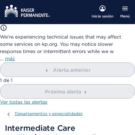
Menú
Inicie sesión
We're experiencing technical issues that may affect
some services on kp.org. You may notice slower
response times or intermittent errors while we w
…
más
Alerta anterior
mostrando
1
de
1
Próxima alerta
Ver todas las alertas
Departamentos y especialidades
Departamentos y especialidades
Intermediate Care