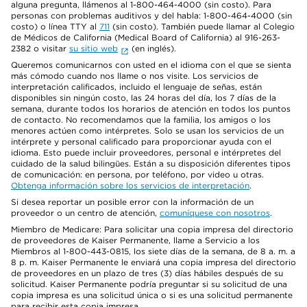
alguna pregunta, llámenos al 1-800-464-4000 (sin costo). Para
personas con problemas auditivos y del habla: 1-800-464-4000 (sin
costo) o línea TTY al
711
(sin costo). También puede llamar al Colegio
de Médicos de California (Medical Board of California) al 916-263-
2382 o visitar
su sitio web
(en inglés).
Queremos comunicarnos con usted en el idioma con el que se sienta
más cómodo cuando nos llame o nos visite. Los servicios de
interpretación calificados, incluido el lenguaje de señas, están
disponibles sin ningún costo, las 24 horas del día, los 7 días de la
semana, durante todos los horarios de atención en todos los puntos
de contacto. No recomendamos que la familia, los amigos o los
menores actúen como intérpretes. Solo se usan los servicios de un
intérprete y personal calificado para proporcionar ayuda con el
idioma. Esto puede incluir proveedores, personal e intérpretes del
cuidado de la salud bilingües. Están a su disposición diferentes tipos
de comunicación: en persona, por teléfono, por video u otras.
Obtenga información sobre los servicios de interpretación
.
Si desea reportar un posible error con la información de un
proveedor o un centro de atención,
comuníquese con nosotros
.
Miembro de Medicare: Para solicitar una copia impresa del directorio
de proveedores de Kaiser Permanente, llame a Servicio a los
Miembros al 1-800-443-0815, los siete días de la semana, de 8 a. m. a
8 p. m. Kaiser Permanente le enviará una copia impresa del directorio
de proveedores en un plazo de tres (3) días hábiles después de su
solicitud. Kaiser Permanente podría preguntar si su solicitud de una
copia impresa es una solicitud única o si es una solicitud permanente
para recibir esta copia impresa.