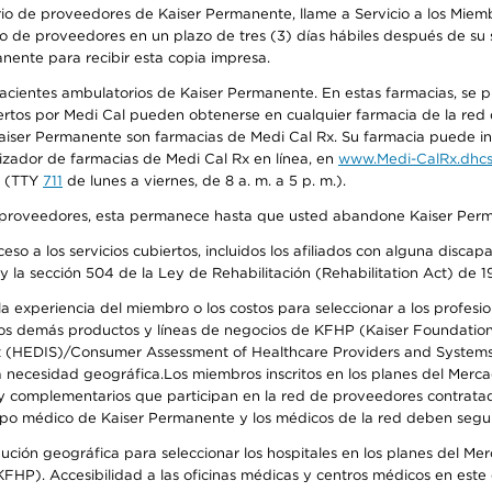
io de proveedores de Kaiser Permanente, llame a Servicio a los Miembr
o de proveedores en un plazo de tres (3) días hábiles después de su s
anente para recibir esta copia impresa.
 pacientes ambulatorios de Kaiser Permanente. En estas farmacias, se
tos por Medi Cal pueden obtenerse en cualquier farmacia de la red d
iser Permanente son farmacias de Medi Cal Rx. Su farmacia puede info
izador de farmacias de Medi Cal Rx en línea, en
www.Medi-CalRx.dhcs
na (TTY
711
de lunes a viernes, de 8 a. m. a 5 p. m.).
o de proveedores, esta permanece hasta que usted abandone Kaiser Perm
so a los servicios cubiertos, incluidos los afiliados con alguna disc
y la sección 504 de la Ley de Rehabilitación (Rehabilitation Act) de 1
 experiencia del miembro o los costos para seleccionar a los profesiona
s demás productos y líneas de negocios de KFHP (Kaiser Foundation He
t (HEDIS)/Consumer Assessment of Healthcare Providers and Systems (
 la necesidad geográfica.Los miembros inscritos en los planes del Me
s y complementarios que participan en la red de proveedores contrata
o médico de Kaiser Permanente y los médicos de la red deben seguir l
ribución geográfica para seleccionar los hospitales en los planes del 
HP). Accesibilidad a las oficinas médicas y centros médicos en este d