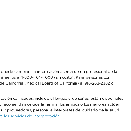
os puede cambiar. La información acerca de un profesional de la
a, llámenos al 1-800-464-4000 (sin costo). Para personas con
e California (Medical Board of California) al 916-263-2382 o
ción calificados, incluido el lenguaje de señas, están disponibles
 No recomendamos que la familia, los amigos o los menores actúen
luir proveedores, personal e intérpretes del cuidado de la salud
 los servicios de interpretación
.