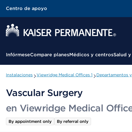
Centro de apoyo
Menú contextual
Infórmese
Compare planes
Médicos y centros
Salud y
Instalaciones
Viewridge Medical Offices 1
Departamentos y 
Vascular Surgery
en Viewridge Medical Office
By appointment only
By referral only