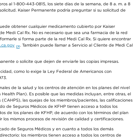
os al 1-800-443-0815, los siete días de la semana, de 8 a. m. a 8
olicitud. Kaiser Permanente podría preguntar si su solicitud de
 puede obtener cualquier medicamento cubierto por Kaiser
e Medi Cal Rx. No es necesario que sea una farmacia de la red
rmarle si forma parte de la red Medi Cal Rx. Si quiere encontrar
.ca.gov
. También puede llamar a Servicio al Cliente de Medi Cal
anente o solicite que dejen de enviarle las copias impresas.
apacidad, como lo exige la Ley Federal de Americanos con
973.
les de la salud y los centros de atención en los planes del nivel
alth Plan). Es posible que las medidas incluyan, entre otras, el
CAHPS), las quejas de los miembros/pacientes, las calificaciones
rcado de Seguros Médicos de KFHP tienen acceso a todos los
dos de los planes de KFHP, de acuerdo con los términos del plan
os mismos procesos de revisión de calidad y certificaciones.
Mercado de Seguros Médicos y en cuanto a todos los demás
irectorio: los miembros tienen acceso a todos los centros de