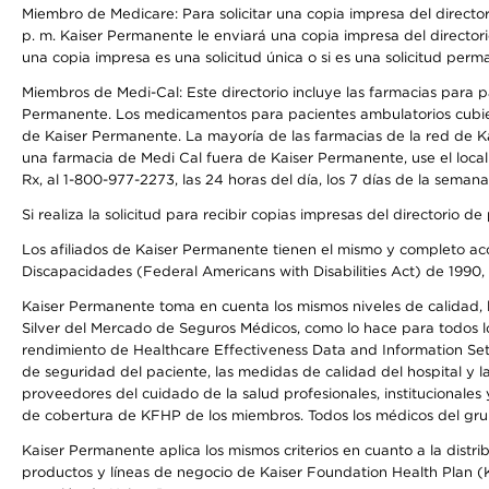
Miembro de Medicare: Para solicitar una copia impresa del director
p. m. Kaiser Permanente le enviará una copia impresa del directori
una copia impresa es una solicitud única o si es una solicitud perm
Miembros de Medi-Cal: Este directorio incluye las farmacias para
Permanente. Los medicamentos para pacientes ambulatorios cubier
de Kaiser Permanente. La mayoría de las farmacias de la red de Ka
una farmacia de Medi Cal fuera de Kaiser Permanente, use el local
Rx, al 1-800-977-2273, las 24 horas del día, los 7 días de la sema
Si realiza la solicitud para recibir copias impresas del directori
Los afiliados de Kaiser Permanente tienen el mismo y completo acce
Discapacidades (Federal Americans with Disabilities Act) de 1990, 
Kaiser Permanente toma en cuenta los mismos niveles de calidad, la
Silver del Mercado de Seguros Médicos, como lo hace para todos lo
rendimiento de Healthcare Effectiveness Data and Information Se
de seguridad del paciente, las medidas de calidad del hospital y
proveedores del cuidado de la salud profesionales, institucionale
de cobertura de KFHP de los miembros. Todos los médicos del grup
Kaiser Permanente aplica los mismos criterios en cuanto a la dist
productos y líneas de negocio de Kaiser Foundation Health Plan (KF