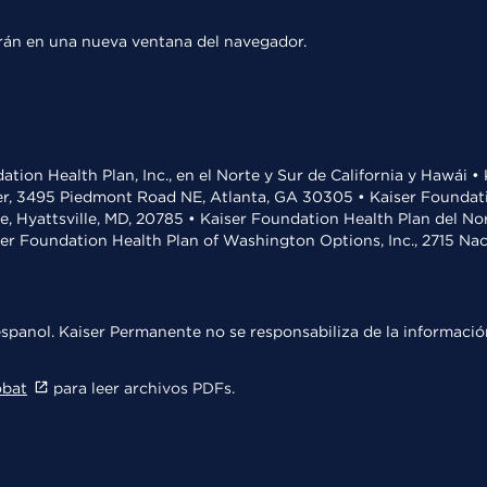
rirán en una nueva ventana del navegador.
ation Health Plan, Inc., en el Norte y Sur de California y Hawái 
r, 3495 Piedmont Road NE, Atlanta, GA 30305 • Kaiser Foundatio
ve, Hyattsville, MD, 20785 • Kaiser Foundation Health Plan del N
ser Foundation Health Plan of Washington Options, Inc., 2715 N
spanol. Kaiser Permanente no se responsabiliza de la información
obat
para leer archivos PDFs.