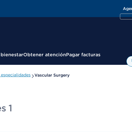
Age
 bienestar
Obtener atención
Pagar facturas
especialidades
Vascular Surgery
s 1