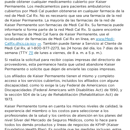
puede obtener cualquier medicamento cubierto por Kaiser
Permanente. Los medicamentos para pacientes ambulatorios
cubiertos por Medi Cal pueden obtenerse en cualquier farmacia de la
red de Medi Cal Rx. No es necesario que sea una farmacia de la red
de Kaiser Permanente. La mayoría de las farmacias de la red de
Kaiser Permanente son farmacias de Medi Cal Rx. Su farmacia puede
informarle si forma parte de la red Medi Cal Rx. Si quiere encontrar
una farmacia de Medi Cal fuera de Kaiser Permanente, use el
localizador de farmacias de Medi Cal Rx en línea, en
www.Medi-
CalRx.dhcs.ca.gov
. También puede llamar a Servicio al Cliente de
Medi Cal Rx, al 1-800-977-2273, las 24 horas del día, los 7 días de la
semana (TTY
711
de lunes a viernes, de 8 a. m. a 5 p. m.).
Si realiza la solicitud para recibir copias impresas del directorio de
proveedores, esta permanece hasta que usted abandone Kaiser
Permanente o solicite que dejen de enviarle las copias impresas.
Los afiliados de Kaiser Permanente tienen el mismo y completo
acceso a los servicios cubiertos, incluidos los afiliados con alguna
discapacidad, como lo exige la Ley Federal de Americanos con
Discapacidades (Federal Americans with Disabilities Act) de 1990, y
la sección 504 de la Ley de Rehabilitación (Rehabilitation Act) de
1973.
Kaiser Permanente toma en cuenta los mismos niveles de calidad, la
experiencia del miembro o los costos para seleccionar a los
profesionales de la salud y los centros de atención en los planes del
nivel Silver del Mercado de Seguros Médicos, como lo hace para
todos los demás productos y líneas de negocios de KFHP (Kaiser
Foundation Health Plan). Es posible que las medidas incluyan, entre