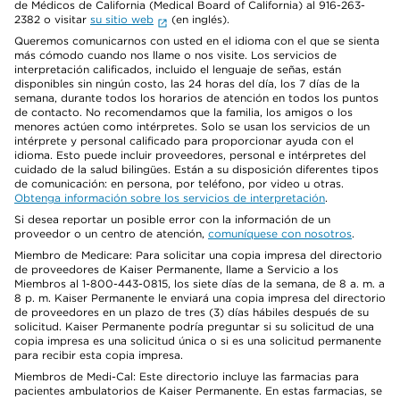
de Médicos de California (Medical Board of California) al 916-263-
2382 o visitar
su sitio web
(en inglés).
Queremos comunicarnos con usted en el idioma con el que se sienta
más cómodo cuando nos llame o nos visite. Los servicios de
interpretación calificados, incluido el lenguaje de señas, están
disponibles sin ningún costo, las 24 horas del día, los 7 días de la
semana, durante todos los horarios de atención en todos los puntos
de contacto. No recomendamos que la familia, los amigos o los
menores actúen como intérpretes. Solo se usan los servicios de un
intérprete y personal calificado para proporcionar ayuda con el
idioma. Esto puede incluir proveedores, personal e intérpretes del
cuidado de la salud bilingües. Están a su disposición diferentes tipos
de comunicación: en persona, por teléfono, por video u otras.
Obtenga información sobre los servicios de interpretación
.
Si desea reportar un posible error con la información de un
proveedor o un centro de atención,
comuníquese con nosotros
.
Miembro de Medicare: Para solicitar una copia impresa del directorio
de proveedores de Kaiser Permanente, llame a Servicio a los
Miembros al 1-800-443-0815, los siete días de la semana, de 8 a. m. a
8 p. m. Kaiser Permanente le enviará una copia impresa del directorio
de proveedores en un plazo de tres (3) días hábiles después de su
solicitud. Kaiser Permanente podría preguntar si su solicitud de una
copia impresa es una solicitud única o si es una solicitud permanente
para recibir esta copia impresa.
Miembros de Medi-Cal: Este directorio incluye las farmacias para
pacientes ambulatorios de Kaiser Permanente. En estas farmacias, se