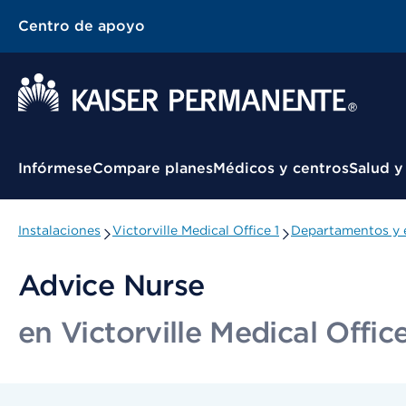
Centro de apoyo
Menú contextual
Infórmese
Compare planes
Médicos y centros
Salud y
Instalaciones
Victorville Medical Office 1
Departamentos y 
Advice Nurse
en Victorville Medical Office