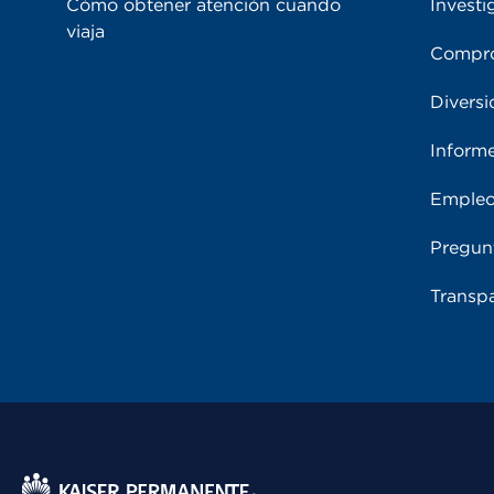
Cómo obtener atención cuando
Investi
viaja
Compro
Diversi
Inform
Emple
Pregun
Transpa