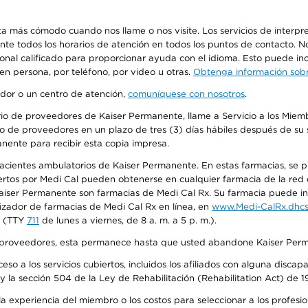
más cómodo cuando nos llame o nos visite. Los servicios de interpreta
urante todos los horarios de atención en todos los puntos de contacto.
sonal calificado para proporcionar ayuda con el idioma. Esto puede inc
 en persona, por teléfono, por video u otras.
Obtenga información sobre
edor o un centro de atención,
comuníquese con nosotros
.
io de proveedores de Kaiser Permanente, llame a Servicio a los Miembr
o de proveedores en un plazo de tres (3) días hábiles después de su s
anente para recibir esta copia impresa.
 pacientes ambulatorios de Kaiser Permanente. En estas farmacias, se
tos por Medi Cal pueden obtenerse en cualquier farmacia de la red d
iser Permanente son farmacias de Medi Cal Rx. Su farmacia puede info
izador de farmacias de Medi Cal Rx en línea, en
www.Medi-CalRx.dhcs
na (TTY
711
de lunes a viernes, de 8 a. m. a 5 p. m.).
o de proveedores, esta permanece hasta que usted abandone Kaiser Perm
so a los servicios cubiertos, incluidos los afiliados con alguna disc
y la sección 504 de la Ley de Rehabilitación (Rehabilitation Act) de 1
 experiencia del miembro o los costos para seleccionar a los profesiona