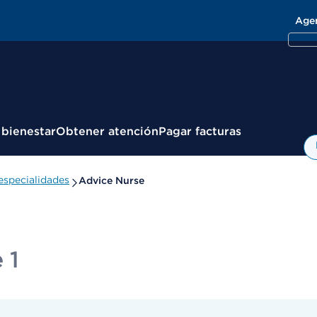
Age
 bienestar
Obtener atención
Pagar facturas
especialidades
Advice Nurse
 1