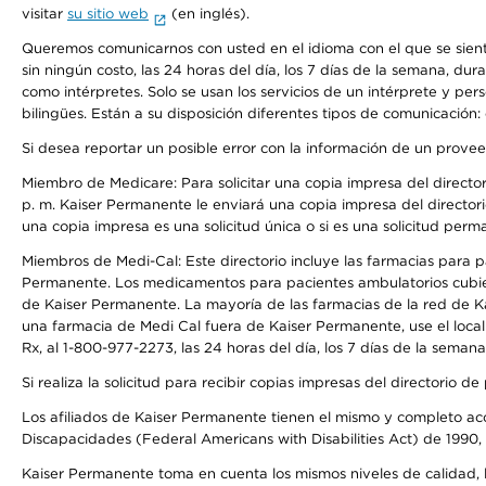
visitar
su sitio web
(en inglés).
Queremos comunicarnos con usted en el idioma con el que se sienta 
sin ningún costo, las 24 horas del día, los 7 días de la semana, d
como intérpretes. Solo se usan los servicios de un intérprete y per
bilingües. Están a su disposición diferentes tipos de comunicación:
Si desea reportar un posible error con la información de un prove
Miembro de Medicare: Para solicitar una copia impresa del director
p. m. Kaiser Permanente le enviará una copia impresa del directori
una copia impresa es una solicitud única o si es una solicitud perm
Miembros de Medi-Cal: Este directorio incluye las farmacias para
Permanente. Los medicamentos para pacientes ambulatorios cubier
de Kaiser Permanente. La mayoría de las farmacias de la red de Ka
una farmacia de Medi Cal fuera de Kaiser Permanente, use el local
Rx, al 1-800-977-2273, las 24 horas del día, los 7 días de la sema
Si realiza la solicitud para recibir copias impresas del directori
Los afiliados de Kaiser Permanente tienen el mismo y completo acce
Discapacidades (Federal Americans with Disabilities Act) de 1990, 
Kaiser Permanente toma en cuenta los mismos niveles de calidad, la