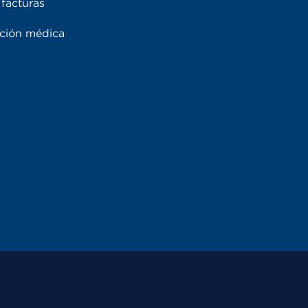
facturas
ación médica