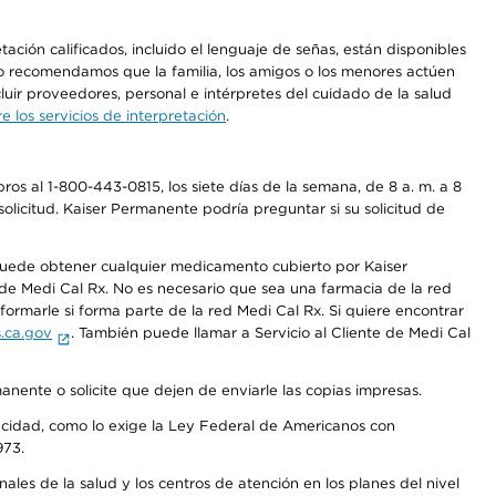
ción calificados, incluido el lenguaje de señas, están disponibles
 No recomendamos que la familia, los amigos o los menores actúen
luir proveedores, personal e intérpretes del cuidado de la salud
 los servicios de interpretación
.
os al 1-800-443-0815, los siete días de la semana, de 8 a. m. a 8
olicitud. Kaiser Permanente podría preguntar si su solicitud de
 puede obtener cualquier medicamento cubierto por Kaiser
e Medi Cal Rx. No es necesario que sea una farmacia de la red
rmarle si forma parte de la red Medi Cal Rx. Si quiere encontrar
.ca.gov
. También puede llamar a Servicio al Cliente de Medi Cal
anente o solicite que dejen de enviarle las copias impresas.
apacidad, como lo exige la Ley Federal de Americanos con
973.
les de la salud y los centros de atención en los planes del nivel