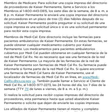
Miembro de Medicare: Para solicitar una copia impresa del directorio
de proveedores de Kaiser Permanente, llame a Servicio a los
Miembros al 1-800-443-0815, los siete días de la semana, de 8 a. m. a
8 p. m. Kaiser Permanente le enviará una copia impresa del directorio
de proveedores en un plazo de tres (3) días hábiles después de su
solicitud. Kaiser Permanente podría preguntar si su solicitud de una
copia impresa es una solicitud única o si es una solicitud permanente
para recibir esta copia impresa.
Miembros de Medi-Cal: Este directorio incluye las farmacias para
pacientes ambulatorios de Kaiser Permanente. En estas farmacias, se
puede obtener cualquier medicamento cubierto por Kaiser
Permanente. Los medicamentos para pacientes ambulatorios
cubiertos por Medi Cal pueden obtenerse en cualquier farmacia de la
red de Medi Cal Rx. No es necesario que sea una farmacia de la red
de Kaiser Permanente. La mayoría de las farmacias de la red de
Kaiser Permanente son farmacias de Medi Cal Rx. Su farmacia puede
informarle si forma parte de la red Medi Cal Rx. Si quiere encontrar
una farmacia de Medi Cal fuera de Kaiser Permanente, use el
localizador de farmacias de Medi Cal Rx en línea, en
www.Medi-
CalRx.dhcs.ca.gov
. También puede llamar a Servicio al Cliente de
Medi Cal Rx, al 1-800-977-2273, las 24 horas del día, los 7 días de la
semana (TTY
711
de lunes a viernes, de 8 a. m. a 5 p. m.).
Si realiza la solicitud para recibir copias impresas del directorio de
proveedores, esta permanece hasta que usted abandone Kaiser
Permanente o solicite que dejen de enviarle las copias impresas.
Los afiliados de Kaiser Permanente tienen el mismo y completo