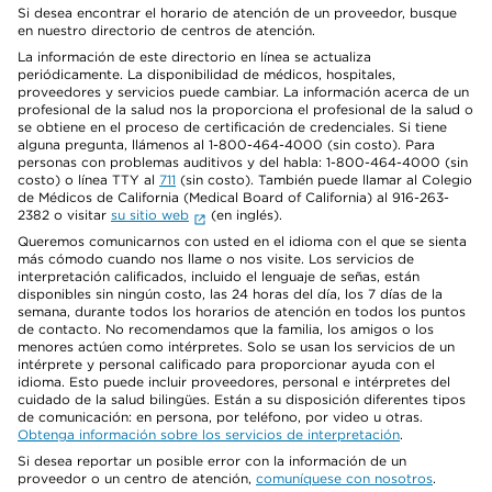
Si desea encontrar el horario de atención de un proveedor, busque
en nuestro directorio de centros de atención.
La información de este directorio en línea se actualiza
periódicamente. La disponibilidad de médicos, hospitales,
proveedores y servicios puede cambiar. La información acerca de un
profesional de la salud nos la proporciona el profesional de la salud o
se obtiene en el proceso de certificación de credenciales. Si tiene
alguna pregunta, llámenos al 1-800-464-4000 (sin costo). Para
personas con problemas auditivos y del habla: 1-800-464-4000 (sin
costo) o línea TTY al
711
(sin costo). También puede llamar al Colegio
de Médicos de California (Medical Board of California) al 916-263-
2382 o visitar
su sitio web
(en inglés).
Queremos comunicarnos con usted en el idioma con el que se sienta
más cómodo cuando nos llame o nos visite. Los servicios de
interpretación calificados, incluido el lenguaje de señas, están
disponibles sin ningún costo, las 24 horas del día, los 7 días de la
semana, durante todos los horarios de atención en todos los puntos
de contacto. No recomendamos que la familia, los amigos o los
menores actúen como intérpretes. Solo se usan los servicios de un
intérprete y personal calificado para proporcionar ayuda con el
idioma. Esto puede incluir proveedores, personal e intérpretes del
cuidado de la salud bilingües. Están a su disposición diferentes tipos
de comunicación: en persona, por teléfono, por video u otras.
Obtenga información sobre los servicios de interpretación
.
Si desea reportar un posible error con la información de un
proveedor o un centro de atención,
comuníquese con nosotros
.