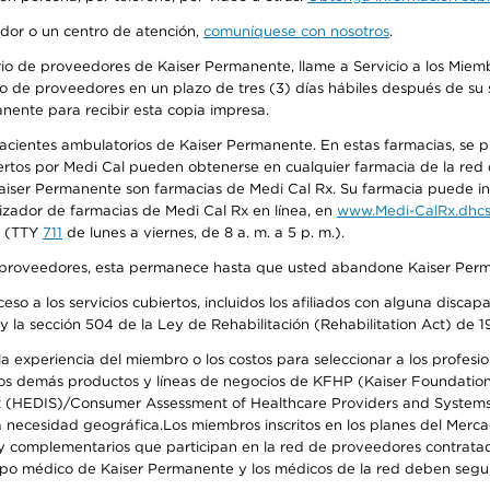
edor o un centro de atención,
comuníquese con nosotros
.
io de proveedores de Kaiser Permanente, llame a Servicio a los Miembr
o de proveedores en un plazo de tres (3) días hábiles después de su s
anente para recibir esta copia impresa.
 pacientes ambulatorios de Kaiser Permanente. En estas farmacias, se
tos por Medi Cal pueden obtenerse en cualquier farmacia de la red d
iser Permanente son farmacias de Medi Cal Rx. Su farmacia puede info
izador de farmacias de Medi Cal Rx en línea, en
www.Medi-CalRx.dhcs
na (TTY
711
de lunes a viernes, de 8 a. m. a 5 p. m.).
o de proveedores, esta permanece hasta que usted abandone Kaiser Perm
so a los servicios cubiertos, incluidos los afiliados con alguna disc
y la sección 504 de la Ley de Rehabilitación (Rehabilitation Act) de 1
 experiencia del miembro o los costos para seleccionar a los profesiona
s demás productos y líneas de negocios de KFHP (Kaiser Foundation He
t (HEDIS)/Consumer Assessment of Healthcare Providers and Systems (
 la necesidad geográfica.Los miembros inscritos en los planes del Me
s y complementarios que participan en la red de proveedores contrata
o médico de Kaiser Permanente y los médicos de la red deben seguir l