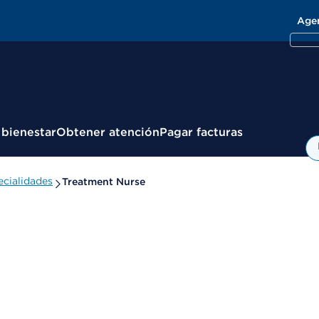
Age
 bienestar
Obtener atención
Pagar facturas
cialidades
Treatment Nurse