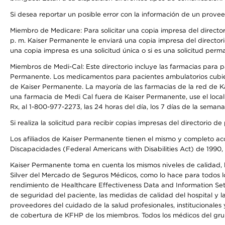
Si desea reportar un posible error con la información de un prove
Miembro de Medicare: Para solicitar una copia impresa del director
p. m. Kaiser Permanente le enviará una copia impresa del directori
una copia impresa es una solicitud única o si es una solicitud perm
Miembros de Medi-Cal: Este directorio incluye las farmacias para
Permanente. Los medicamentos para pacientes ambulatorios cubier
de Kaiser Permanente. La mayoría de las farmacias de la red de Ka
una farmacia de Medi Cal fuera de Kaiser Permanente, use el local
Rx, al 1-800-977-2273, las 24 horas del día, los 7 días de la sema
Si realiza la solicitud para recibir copias impresas del directori
Los afiliados de Kaiser Permanente tienen el mismo y completo acce
Discapacidades (Federal Americans with Disabilities Act) de 1990, 
Kaiser Permanente toma en cuenta los mismos niveles de calidad, la
Silver del Mercado de Seguros Médicos, como lo hace para todos lo
rendimiento de Healthcare Effectiveness Data and Information Se
de seguridad del paciente, las medidas de calidad del hospital y
proveedores del cuidado de la salud profesionales, institucionale
de cobertura de KFHP de los miembros. Todos los médicos del grup