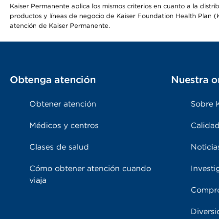
Kaiser Permanente aplica los mismos criterios en cuanto a la dist
productos y líneas de negocio de Kaiser Foundation Health Plan (KF
atención de Kaiser Permanente.
Obtenga atención
Nuestra o
Obtener atención
Sobre 
Médicos y centros
Calidad
Clases de salud
Noticia
Cómo obtener atención cuando
Investi
viaja
Compro
Diversi