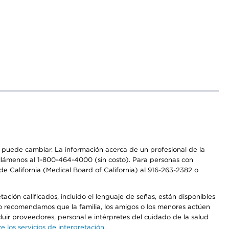
os puede cambiar. La información acerca de un profesional de la
a, llámenos al 1-800-464-4000 (sin costo). Para personas con
e California (Medical Board of California) al 916-263-2382 o
ción calificados, incluido el lenguaje de señas, están disponibles
 No recomendamos que la familia, los amigos o los menores actúen
luir proveedores, personal e intérpretes del cuidado de la salud
 los servicios de interpretación
.