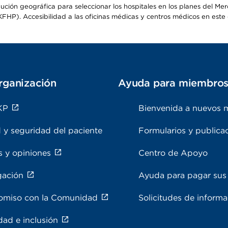
ribución geográfica para seleccionar los hospitales en los planes del 
HP). Accesibilidad a las oficinas médicas y centros médicos en este d
rganización
Ayuda para miembro
KP
Bienvenida a nuevos 
 y seguridad del paciente
Formularios y publica
s y opiniones
Centro de Apoyo
gación
Ayuda para pagar sus 
miso con la Comunidad
Solicitudes de inform
dad e inclusión