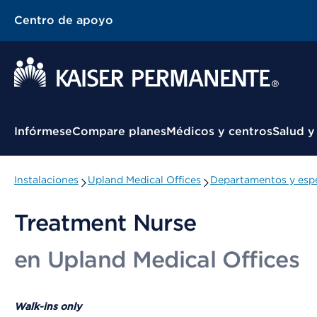
Centro de apoyo
Menú contextual
Infórmese
Compare planes
Médicos y centros
Salud y
Instalaciones
Upland Medical Offices
Departamentos y espe
Treatment Nurse
en Upland Medical Offices
Walk-ins only