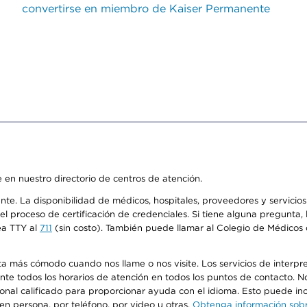
convertirse en miembro de Kaiser Permanente
 en nuestro directorio de centros de atención.
ente. La disponibilidad de médicos, hospitales, proveedores y servici
n el proceso de certificación de credenciales. Si tiene alguna pregunt
ea TTY al
711
(sin costo). También puede llamar al Colegio de Médicos d
más cómodo cuando nos llame o nos visite. Los servicios de interpreta
urante todos los horarios de atención en todos los puntos de contacto.
sonal calificado para proporcionar ayuda con el idioma. Esto puede inc
 en persona, por teléfono, por video u otras.
Obtenga información sobre