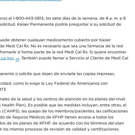
os al 1-800-443-0815, los siete días de la semana, de 8 a. m. a 8
olicitud. Kaiser Permanente podría preguntar si su solicitud de
 puede obtener cualquier medicamento cubierto por Kaiser
e Medi Cal Rx. No es necesario que sea una farmacia de la red
rmarle si forma parte de la red Medi Cal Rx. Si quiere encontrar
.ca.gov
. También puede llamar a Servicio al Cliente de Medi Cal
anente o solicite que dejen de enviarle las copias impresas.
apacidad, como lo exige la Ley Federal de Americanos con
973.
les de la salud y los centros de atención en los planes del nivel
alth Plan). Es posible que las medidas incluyan, entre otras, el
CAHPS), las quejas de los miembros/pacientes, las calificaciones
rcado de Seguros Médicos de KFHP tienen acceso a todos los
dos de los planes de KFHP, de acuerdo con los términos del plan
os mismos procesos de revisión de calidad y certificaciones.