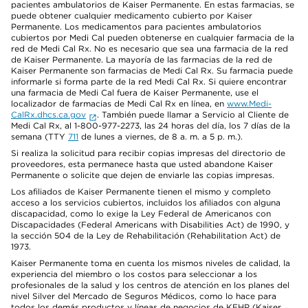
pacientes ambulatorios de Kaiser Permanente. En estas farmacias, se
puede obtener cualquier medicamento cubierto por Kaiser
Permanente. Los medicamentos para pacientes ambulatorios
cubiertos por Medi Cal pueden obtenerse en cualquier farmacia de la
red de Medi Cal Rx. No es necesario que sea una farmacia de la red
de Kaiser Permanente. La mayoría de las farmacias de la red de
Kaiser Permanente son farmacias de Medi Cal Rx. Su farmacia puede
informarle si forma parte de la red Medi Cal Rx. Si quiere encontrar
una farmacia de Medi Cal fuera de Kaiser Permanente, use el
localizador de farmacias de Medi Cal Rx en línea, en
www.Medi-
CalRx.dhcs.ca.gov
. También puede llamar a Servicio al Cliente de
Medi Cal Rx, al 1-800-977-2273, las 24 horas del día, los 7 días de la
semana (TTY
711
de lunes a viernes, de 8 a. m. a 5 p. m.).
Si realiza la solicitud para recibir copias impresas del directorio de
proveedores, esta permanece hasta que usted abandone Kaiser
Permanente o solicite que dejen de enviarle las copias impresas.
Los afiliados de Kaiser Permanente tienen el mismo y completo
acceso a los servicios cubiertos, incluidos los afiliados con alguna
discapacidad, como lo exige la Ley Federal de Americanos con
Discapacidades (Federal Americans with Disabilities Act) de 1990, y
la sección 504 de la Ley de Rehabilitación (Rehabilitation Act) de
1973.
Kaiser Permanente toma en cuenta los mismos niveles de calidad, la
experiencia del miembro o los costos para seleccionar a los
profesionales de la salud y los centros de atención en los planes del
nivel Silver del Mercado de Seguros Médicos, como lo hace para
todos los demás productos y líneas de negocios de KFHP (Kaiser