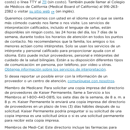
costo) o línea TTY al
711
(sin costo). También puede llamar al Colegio
de Médicos de California (Medical Board of California) al 916-263-
2382 o visitar
su sitio web
(en inglés).
Queremos comunicarnos con usted en el idioma con el que se sienta
más cómodo cuando nos llame o nos visite. Los servicios de
interpretación calificados, incluido el lenguaje de señas, están
disponibles sin ningún costo, las 24 horas del día, los 7 días de la
semana, durante todos los horarios de atención en todos los puntos
de contacto. No recomendamos que la familia, los amigos o los
menores actúen como intérpretes. Solo se usan los servicios de un
intérprete y personal calificado para proporcionar ayuda con el
idioma. Esto puede incluir proveedores, personal e intérpretes del
cuidado de la salud bilingües. Están a su disposición diferentes tipos
de comunicación: en persona, por teléfono, por video u otras.
Obtenga información sobre los servicios de interpretación
.
Si desea reportar un posible error con la información de un
proveedor o un centro de atención,
comuníquese con nosotros
.
Miembro de Medicare: Para solicitar una copia impresa del directorio
de proveedores de Kaiser Permanente, llame a Servicio a los
Miembros al 1-800-443-0815, los siete días de la semana, de 8 a. m. a
8 p. m. Kaiser Permanente le enviará una copia impresa del directorio
de proveedores en un plazo de tres (3) días hábiles después de su
solicitud. Kaiser Permanente podría preguntar si su solicitud de una
copia impresa es una solicitud única o si es una solicitud permanente
para recibir esta copia impresa.
Miembros de Medi-Cal: Este directorio incluye las farmacias para