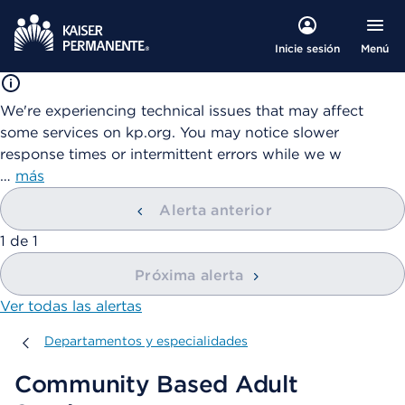
Menú
Inicie sesión
We're experiencing technical issues that may affect
some services on kp.org. You may notice slower
response times or intermittent errors while we w
…
más
Alerta anterior
mostrando
1
de
1
Próxima alerta
Ver todas las alertas
Departamentos y especialidades
Departamentos y especialidades
Community Based Adult