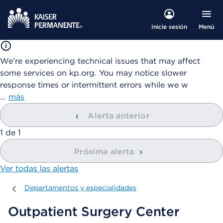
Menú
Inicie sesión
We're experiencing technical issues that may affect
some services on kp.org. You may notice slower
response times or intermittent errors while we w
…
más
Alerta anterior
mostrando
1
de
1
Próxima alerta
Ver todas las alertas
Departamentos y especialidades
Departamentos y especialidades
Outpatient Surgery Center