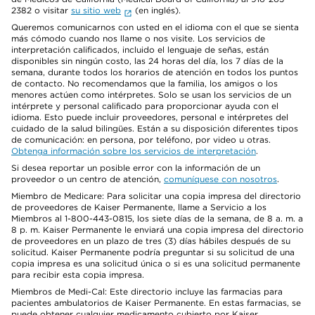
2382 o visitar
su sitio web
(en inglés).
Queremos comunicarnos con usted en el idioma con el que se sienta
más cómodo cuando nos llame o nos visite. Los servicios de
interpretación calificados, incluido el lenguaje de señas, están
disponibles sin ningún costo, las 24 horas del día, los 7 días de la
semana, durante todos los horarios de atención en todos los puntos
de contacto. No recomendamos que la familia, los amigos o los
menores actúen como intérpretes. Solo se usan los servicios de un
intérprete y personal calificado para proporcionar ayuda con el
idioma. Esto puede incluir proveedores, personal e intérpretes del
cuidado de la salud bilingües. Están a su disposición diferentes tipos
de comunicación: en persona, por teléfono, por video u otras.
Obtenga información sobre los servicios de interpretación
.
Si desea reportar un posible error con la información de un
proveedor o un centro de atención,
comuníquese con nosotros
.
Miembro de Medicare: Para solicitar una copia impresa del directorio
de proveedores de Kaiser Permanente, llame a Servicio a los
Miembros al 1-800-443-0815, los siete días de la semana, de 8 a. m. a
8 p. m. Kaiser Permanente le enviará una copia impresa del directorio
de proveedores en un plazo de tres (3) días hábiles después de su
solicitud. Kaiser Permanente podría preguntar si su solicitud de una
copia impresa es una solicitud única o si es una solicitud permanente
para recibir esta copia impresa.
Miembros de Medi-Cal: Este directorio incluye las farmacias para
pacientes ambulatorios de Kaiser Permanente. En estas farmacias, se
puede obtener cualquier medicamento cubierto por Kaiser