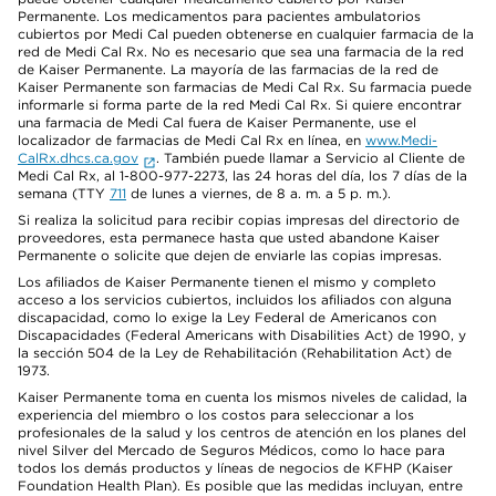
Permanente. Los medicamentos para pacientes ambulatorios
cubiertos por Medi Cal pueden obtenerse en cualquier farmacia de la
red de Medi Cal Rx. No es necesario que sea una farmacia de la red
de Kaiser Permanente. La mayoría de las farmacias de la red de
Kaiser Permanente son farmacias de Medi Cal Rx. Su farmacia puede
informarle si forma parte de la red Medi Cal Rx. Si quiere encontrar
una farmacia de Medi Cal fuera de Kaiser Permanente, use el
localizador de farmacias de Medi Cal Rx en línea, en
www.Medi-
CalRx.dhcs.ca.gov
. También puede llamar a Servicio al Cliente de
Medi Cal Rx, al 1-800-977-2273, las 24 horas del día, los 7 días de la
semana (TTY
711
de lunes a viernes, de 8 a. m. a 5 p. m.).
Si realiza la solicitud para recibir copias impresas del directorio de
proveedores, esta permanece hasta que usted abandone Kaiser
Permanente o solicite que dejen de enviarle las copias impresas.
Los afiliados de Kaiser Permanente tienen el mismo y completo
acceso a los servicios cubiertos, incluidos los afiliados con alguna
discapacidad, como lo exige la Ley Federal de Americanos con
Discapacidades (Federal Americans with Disabilities Act) de 1990, y
la sección 504 de la Ley de Rehabilitación (Rehabilitation Act) de
1973.
Kaiser Permanente toma en cuenta los mismos niveles de calidad, la
experiencia del miembro o los costos para seleccionar a los
profesionales de la salud y los centros de atención en los planes del
nivel Silver del Mercado de Seguros Médicos, como lo hace para
todos los demás productos y líneas de negocios de KFHP (Kaiser
Foundation Health Plan). Es posible que las medidas incluyan, entre