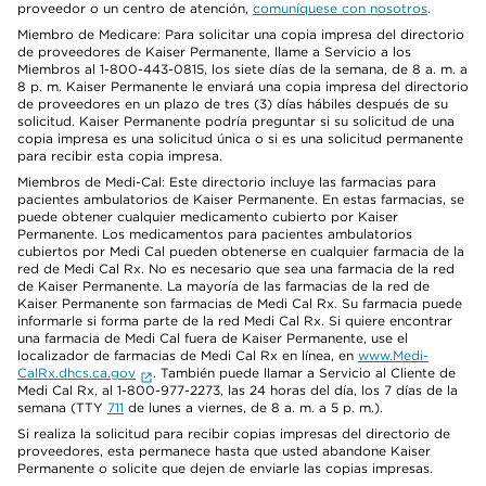
proveedor o un centro de atención,
comuníquese con nosotros
.
Miembro de Medicare: Para solicitar una copia impresa del directorio
de proveedores de Kaiser Permanente, llame a Servicio a los
Miembros al 1-800-443-0815, los siete días de la semana, de 8 a. m. a
8 p. m. Kaiser Permanente le enviará una copia impresa del directorio
de proveedores en un plazo de tres (3) días hábiles después de su
solicitud. Kaiser Permanente podría preguntar si su solicitud de una
copia impresa es una solicitud única o si es una solicitud permanente
para recibir esta copia impresa.
Miembros de Medi-Cal: Este directorio incluye las farmacias para
pacientes ambulatorios de Kaiser Permanente. En estas farmacias, se
puede obtener cualquier medicamento cubierto por Kaiser
Permanente. Los medicamentos para pacientes ambulatorios
cubiertos por Medi Cal pueden obtenerse en cualquier farmacia de la
red de Medi Cal Rx. No es necesario que sea una farmacia de la red
de Kaiser Permanente. La mayoría de las farmacias de la red de
Kaiser Permanente son farmacias de Medi Cal Rx. Su farmacia puede
informarle si forma parte de la red Medi Cal Rx. Si quiere encontrar
una farmacia de Medi Cal fuera de Kaiser Permanente, use el
localizador de farmacias de Medi Cal Rx en línea, en
www.Medi-
CalRx.dhcs.ca.gov
. También puede llamar a Servicio al Cliente de
Medi Cal Rx, al 1-800-977-2273, las 24 horas del día, los 7 días de la
semana (TTY
711
de lunes a viernes, de 8 a. m. a 5 p. m.).
Si realiza la solicitud para recibir copias impresas del directorio de
proveedores, esta permanece hasta que usted abandone Kaiser
Permanente o solicite que dejen de enviarle las copias impresas.