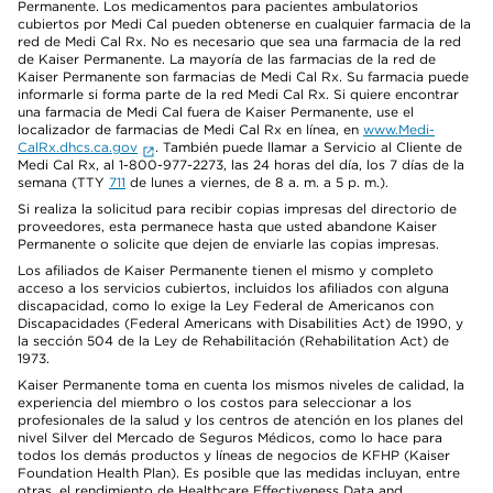
Permanente. Los medicamentos para pacientes ambulatorios
cubiertos por Medi Cal pueden obtenerse en cualquier farmacia de la
red de Medi Cal Rx. No es necesario que sea una farmacia de la red
de Kaiser Permanente. La mayoría de las farmacias de la red de
Kaiser Permanente son farmacias de Medi Cal Rx. Su farmacia puede
informarle si forma parte de la red Medi Cal Rx. Si quiere encontrar
una farmacia de Medi Cal fuera de Kaiser Permanente, use el
localizador de farmacias de Medi Cal Rx en línea, en
www.Medi-
CalRx.dhcs.ca.gov
. También puede llamar a Servicio al Cliente de
Medi Cal Rx, al 1-800-977-2273, las 24 horas del día, los 7 días de la
semana (TTY
711
de lunes a viernes, de 8 a. m. a 5 p. m.).
Si realiza la solicitud para recibir copias impresas del directorio de
proveedores, esta permanece hasta que usted abandone Kaiser
Permanente o solicite que dejen de enviarle las copias impresas.
Los afiliados de Kaiser Permanente tienen el mismo y completo
acceso a los servicios cubiertos, incluidos los afiliados con alguna
discapacidad, como lo exige la Ley Federal de Americanos con
Discapacidades (Federal Americans with Disabilities Act) de 1990, y
la sección 504 de la Ley de Rehabilitación (Rehabilitation Act) de
1973.
Kaiser Permanente toma en cuenta los mismos niveles de calidad, la
experiencia del miembro o los costos para seleccionar a los
profesionales de la salud y los centros de atención en los planes del
nivel Silver del Mercado de Seguros Médicos, como lo hace para
todos los demás productos y líneas de negocios de KFHP (Kaiser
Foundation Health Plan). Es posible que las medidas incluyan, entre
otras, el rendimiento de Healthcare Effectiveness Data and