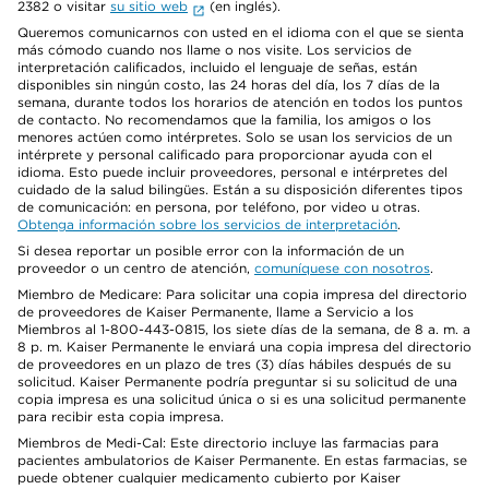
2382 o visitar
su sitio web
(en inglés).
Queremos comunicarnos con usted en el idioma con el que se sienta
más cómodo cuando nos llame o nos visite. Los servicios de
interpretación calificados, incluido el lenguaje de señas, están
disponibles sin ningún costo, las 24 horas del día, los 7 días de la
semana, durante todos los horarios de atención en todos los puntos
de contacto. No recomendamos que la familia, los amigos o los
menores actúen como intérpretes. Solo se usan los servicios de un
intérprete y personal calificado para proporcionar ayuda con el
idioma. Esto puede incluir proveedores, personal e intérpretes del
cuidado de la salud bilingües. Están a su disposición diferentes tipos
de comunicación: en persona, por teléfono, por video u otras.
Obtenga información sobre los servicios de interpretación
.
Si desea reportar un posible error con la información de un
proveedor o un centro de atención,
comuníquese con nosotros
.
Miembro de Medicare: Para solicitar una copia impresa del directorio
de proveedores de Kaiser Permanente, llame a Servicio a los
Miembros al 1-800-443-0815, los siete días de la semana, de 8 a. m. a
8 p. m. Kaiser Permanente le enviará una copia impresa del directorio
de proveedores en un plazo de tres (3) días hábiles después de su
solicitud. Kaiser Permanente podría preguntar si su solicitud de una
copia impresa es una solicitud única o si es una solicitud permanente
para recibir esta copia impresa.
Miembros de Medi-Cal: Este directorio incluye las farmacias para
pacientes ambulatorios de Kaiser Permanente. En estas farmacias, se
puede obtener cualquier medicamento cubierto por Kaiser