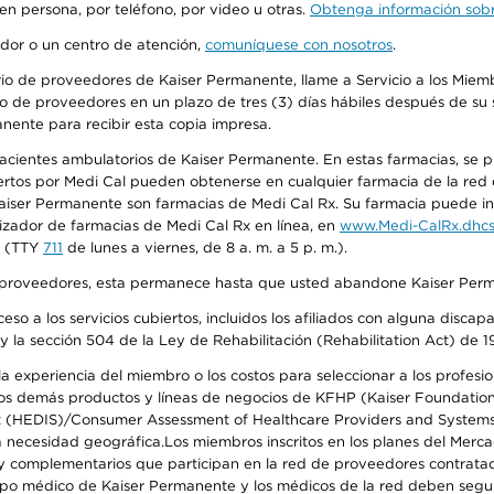
 en persona, por teléfono, por video u otras.
Obtenga información sobre
edor o un centro de atención,
comuníquese con nosotros
.
io de proveedores de Kaiser Permanente, llame a Servicio a los Miembr
o de proveedores en un plazo de tres (3) días hábiles después de su s
anente para recibir esta copia impresa.
 pacientes ambulatorios de Kaiser Permanente. En estas farmacias, se
tos por Medi Cal pueden obtenerse en cualquier farmacia de la red d
iser Permanente son farmacias de Medi Cal Rx. Su farmacia puede info
izador de farmacias de Medi Cal Rx en línea, en
www.Medi-CalRx.dhcs
na (TTY
711
de lunes a viernes, de 8 a. m. a 5 p. m.).
o de proveedores, esta permanece hasta que usted abandone Kaiser Perm
so a los servicios cubiertos, incluidos los afiliados con alguna disc
y la sección 504 de la Ley de Rehabilitación (Rehabilitation Act) de 1
 experiencia del miembro o los costos para seleccionar a los profesiona
s demás productos y líneas de negocios de KFHP (Kaiser Foundation He
t (HEDIS)/Consumer Assessment of Healthcare Providers and Systems (
 la necesidad geográfica.Los miembros inscritos en los planes del Me
s y complementarios que participan en la red de proveedores contrata
o médico de Kaiser Permanente y los médicos de la red deben seguir l