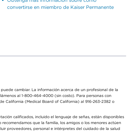
Obtenga más información sobre cómo
convertirse en miembro de Kaiser Permanente
os puede cambiar. La información acerca de un profesional de la
a, llámenos al 1-800-464-4000 (sin costo). Para personas con
e California (Medical Board of California) al 916-263-2382 o
ción calificados, incluido el lenguaje de señas, están disponibles
 No recomendamos que la familia, los amigos o los menores actúen
luir proveedores, personal e intérpretes del cuidado de la salud