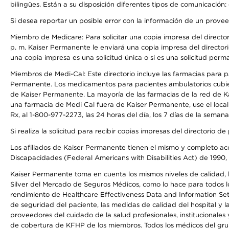
bilingües. Están a su disposición diferentes tipos de comunicación:
Si desea reportar un posible error con la información de un prove
Miembro de Medicare: Para solicitar una copia impresa del director
p. m. Kaiser Permanente le enviará una copia impresa del directori
una copia impresa es una solicitud única o si es una solicitud perm
Miembros de Medi-Cal: Este directorio incluye las farmacias para
Permanente. Los medicamentos para pacientes ambulatorios cubier
de Kaiser Permanente. La mayoría de las farmacias de la red de Ka
una farmacia de Medi Cal fuera de Kaiser Permanente, use el local
Rx, al 1-800-977-2273, las 24 horas del día, los 7 días de la sema
Si realiza la solicitud para recibir copias impresas del directori
Los afiliados de Kaiser Permanente tienen el mismo y completo acce
Discapacidades (Federal Americans with Disabilities Act) de 1990, 
Kaiser Permanente toma en cuenta los mismos niveles de calidad, la
Silver del Mercado de Seguros Médicos, como lo hace para todos lo
rendimiento de Healthcare Effectiveness Data and Information Se
de seguridad del paciente, las medidas de calidad del hospital y
proveedores del cuidado de la salud profesionales, institucionale
de cobertura de KFHP de los miembros. Todos los médicos del grup