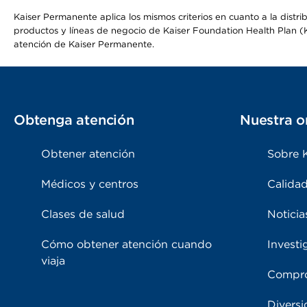
Kaiser Permanente aplica los mismos criterios en cuanto a la dist
productos y líneas de negocio de Kaiser Foundation Health Plan (KF
atención de Kaiser Permanente.
Obtenga atención
Nuestra o
Obtener atención
Sobre 
Médicos y centros
Calidad
Clases de salud
Noticia
Cómo obtener atención cuando
Investi
viaja
Compro
Diversi