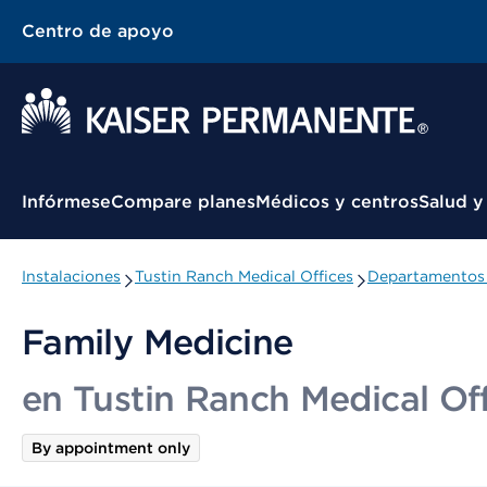
Centro de apoyo
Menú contextual
Infórmese
Compare planes
Médicos y centros
Salud y
Instalaciones
Tustin Ranch Medical Offices
Departamentos 
Family Medicine
en Tustin Ranch Medical Of
By appointment only