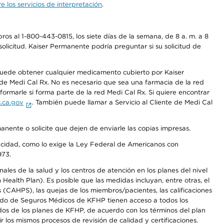
 los servicios de interpretación
.
os al 1-800-443-0815, los siete días de la semana, de 8 a. m. a 8
olicitud. Kaiser Permanente podría preguntar si su solicitud de
 puede obtener cualquier medicamento cubierto por Kaiser
e Medi Cal Rx. No es necesario que sea una farmacia de la red
rmarle si forma parte de la red Medi Cal Rx. Si quiere encontrar
.ca.gov
. También puede llamar a Servicio al Cliente de Medi Cal
anente o solicite que dejen de enviarle las copias impresas.
apacidad, como lo exige la Ley Federal de Americanos con
973.
les de la salud y los centros de atención en los planes del nivel
alth Plan). Es posible que las medidas incluyan, entre otras, el
CAHPS), las quejas de los miembros/pacientes, las calificaciones
rcado de Seguros Médicos de KFHP tienen acceso a todos los
dos de los planes de KFHP, de acuerdo con los términos del plan
os mismos procesos de revisión de calidad y certificaciones.