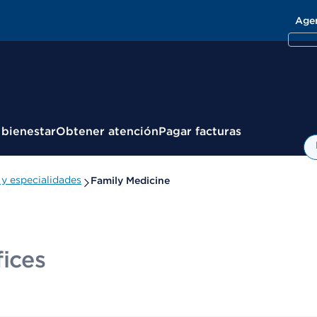
Age
 bienestar
Obtener atención
Pagar facturas
y especialidades
Family Medicine
fices