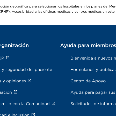
ribución geográfica para seleccionar los hospitales en los planes del 
HP). Accesibilidad a las oficinas médicas y centros médicos en este d
rganización
Ayuda para miembro
KP
Bienvenida a nuevos 
 y seguridad del paciente
Formularios y publica
s y opiniones
Centro de Apoyo
gación
Ayuda para pagar sus 
miso con la Comunidad
Solicitudes de inform
dad e inclusión