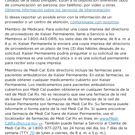
cuidado de la salud bilingües. Están a su disposición diferentes tipos
de comunicación: en persona, por teléfono, por video u otras.
Obtenga información sobre los servicios de interpretación
.
Si desea reportar un posible error con la información de un
proveedor o un centro de atención,
comuníquese con nosotros
.
Miembro de Medicare: Para solicitar una copia impresa del directorio
de proveedores de Kaiser Permanente, llame a Servicio a los
Miembros al 1-800-443-0815, los siete días de la semana, de 8 a. m. a
8 p. m. Kaiser Permanente le enviará una copia impresa del directorio
de proveedores en un plazo de tres (3) días hábiles después de su
solicitud. Kaiser Permanente podría preguntar si su solicitud de una
copia impresa es una solicitud única o si es una solicitud permanente
para recibir esta copia impresa.
Miembros de Medi-Cal: Este directorio incluye las farmacias para
pacientes ambulatorios de Kaiser Permanente. En estas farmacias, se
puede obtener cualquier medicamento cubierto por Kaiser
Permanente. Los medicamentos para pacientes ambulatorios
cubiertos por Medi Cal pueden obtenerse en cualquier farmacia de la
red de Medi Cal Rx. No es necesario que sea una farmacia de la red
de Kaiser Permanente. La mayoría de las farmacias de la red de
Kaiser Permanente son farmacias de Medi Cal Rx. Su farmacia puede
informarle si forma parte de la red Medi Cal Rx. Si quiere encontrar
una farmacia de Medi Cal fuera de Kaiser Permanente, use el
localizador de farmacias de Medi Cal Rx en línea, en
www.Medi-
CalRx.dhcs.ca.gov
. También puede llamar a Servicio al Cliente de
Medi Cal Rx, al 1-800-977-2273, las 24 horas del día, los 7 días de la
semana (TTY
711
de lunes a viernes, de 8 a. m. a 5 p. m.).