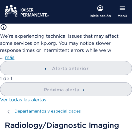
Menú
Inicie sesión
We're experiencing technical issues that may affect
some services on kp.org. You may notice slower
response times or intermittent errors while we w
…
más
Alerta anterior
mostrando
1
de
1
Próxima alerta
Ver todas las alertas
Departamentos y especialidades
Departamentos y especialidades
Radiology/Diagnostic Imaging