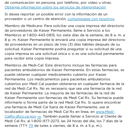
de comunicación: en persona, por teléfono, por video u otras.
Obtenga información sobre los servicios de interpretación
.
Si desea reportar un posible error con la información de un
proveedor o un centro de atención,
comuníquese con nosotros
.
Miembro de Medicare: Para solicitar una copia impresa del directorio
de proveedores de Kaiser Permanente, llame a Servicio a los
Miembros al 1-800-443-0815, los siete días de la semana, de 8 a. m. a
8 p. m. Kaiser Permanente le enviará una copia impresa del directorio
de proveedores en un plazo de tres (3) días hábiles después de su
solicitud. Kaiser Permanente podría preguntar si su solicitud de una
copia impresa es una solicitud única o si es una solicitud permanente
para recibir esta copia impresa.
Miembros de Medi-Cal: Este directorio incluye las farmacias para
pacientes ambulatorios de Kaiser Permanente. En estas farmacias, se
puede obtener cualquier medicamento cubierto por Kaiser
Permanente. Los medicamentos para pacientes ambulatorios
cubiertos por Medi Cal pueden obtenerse en cualquier farmacia de la
red de Medi Cal Rx. No es necesario que sea una farmacia de la red
de Kaiser Permanente. La mayoría de las farmacias de la red de
Kaiser Permanente son farmacias de Medi Cal Rx. Su farmacia puede
informarle si forma parte de la red Medi Cal Rx. Si quiere encontrar
una farmacia de Medi Cal fuera de Kaiser Permanente, use el
localizador de farmacias de Medi Cal Rx en línea, en
www.Medi-
CalRx.dhcs.ca.gov
. También puede llamar a Servicio al Cliente de
Medi Cal Rx, al 1-800-977-2273, las 24 horas del día, los 7 días de la
semana (TTY
711
de lunes a viernes, de 8 a. m. a 5 p. m.).