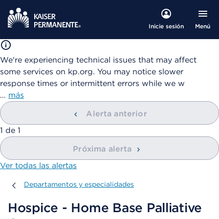
Menú
Inicie sesión
We're experiencing technical issues that may affect
some services on kp.org. You may notice slower
response times or intermittent errors while we w
…
más
Alerta anterior
mostrando
1
de
1
Próxima alerta
Ver todas las alertas
Departamentos y especialidades
Departamentos y especialidades
Hospice - Home Base Palliative