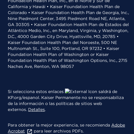
Foundation Health Plan, Inc., en el Norte y Sur de
California y Hawái • Kaiser Foundation Health Plan de
Colorado • Kaiser Foundation Health Plan de Georgia, Inc.,
Nine Piedmont Center, 3495 Piedmont Road NE, Atlanta,
GA 30305 • Kaiser Foundation Health Plan de Estados del
Atlántico Medio, Inc., en Maryland, Virginia, y Washington,
D.C., 4000 Garden City Drive, Hyattsville, MD, 20785 •
Kaiser Foundation Health Plan del Noroeste, 500 NE
Multnomah St., Suite 100, Portland, OR 97232 • Kaiser
Foundation Health Plan of Washington or Kaiser
Foundation Health Plan of Washington Options, Inc., 2715
Naches Ave, Renton, WA 98057
Si selecciona estos enlaces
saldrá de
KP.org/espanol. Kaiser Permanente no se responsabiliza
de la información o las políticas de sitios web
externos.
Detalles
.
Para obtener la mejor experiencia, se recomienda
Adobe
Acrobat
para leer archivos PDFs.