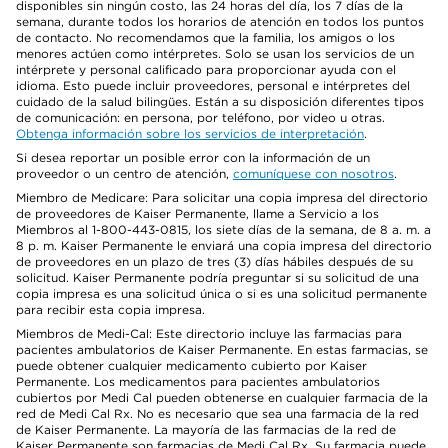
disponibles sin ningún costo, las 24 horas del día, los 7 días de la
semana, durante todos los horarios de atención en todos los puntos
de contacto. No recomendamos que la familia, los amigos o los
menores actúen como intérpretes. Solo se usan los servicios de un
intérprete y personal calificado para proporcionar ayuda con el
idioma. Esto puede incluir proveedores, personal e intérpretes del
cuidado de la salud bilingües. Están a su disposición diferentes tipos
de comunicación: en persona, por teléfono, por video u otras.
Obtenga información sobre los servicios de interpretación
.
Si desea reportar un posible error con la información de un
proveedor o un centro de atención,
comuníquese con nosotros
.
Miembro de Medicare: Para solicitar una copia impresa del directorio
de proveedores de Kaiser Permanente, llame a Servicio a los
Miembros al 1-800-443-0815, los siete días de la semana, de 8 a. m. a
8 p. m. Kaiser Permanente le enviará una copia impresa del directorio
de proveedores en un plazo de tres (3) días hábiles después de su
solicitud. Kaiser Permanente podría preguntar si su solicitud de una
copia impresa es una solicitud única o si es una solicitud permanente
para recibir esta copia impresa.
Miembros de Medi-Cal: Este directorio incluye las farmacias para
pacientes ambulatorios de Kaiser Permanente. En estas farmacias, se
puede obtener cualquier medicamento cubierto por Kaiser
Permanente. Los medicamentos para pacientes ambulatorios
cubiertos por Medi Cal pueden obtenerse en cualquier farmacia de la
red de Medi Cal Rx. No es necesario que sea una farmacia de la red
de Kaiser Permanente. La mayoría de las farmacias de la red de
Kaiser Permanente son farmacias de Medi Cal Rx. Su farmacia puede