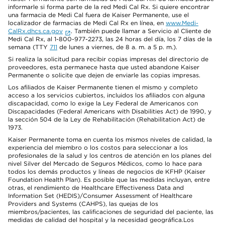
informarle si forma parte de la red Medi Cal Rx. Si quiere encontrar
una farmacia de Medi Cal fuera de Kaiser Permanente, use el
localizador de farmacias de Medi Cal Rx en línea, en
www.Medi-
CalRx.dhcs.ca.gov
. También puede llamar a Servicio al Cliente de
Medi Cal Rx, al 1-800-977-2273, las 24 horas del día, los 7 días de la
semana (TTY
711
de lunes a viernes, de 8 a. m. a 5 p. m.).
Si realiza la solicitud para recibir copias impresas del directorio de
proveedores, esta permanece hasta que usted abandone Kaiser
Permanente o solicite que dejen de enviarle las copias impresas.
Los afiliados de Kaiser Permanente tienen el mismo y completo
acceso a los servicios cubiertos, incluidos los afiliados con alguna
discapacidad, como lo exige la Ley Federal de Americanos con
Discapacidades (Federal Americans with Disabilities Act) de 1990, y
la sección 504 de la Ley de Rehabilitación (Rehabilitation Act) de
1973.
Kaiser Permanente toma en cuenta los mismos niveles de calidad, la
experiencia del miembro o los costos para seleccionar a los
profesionales de la salud y los centros de atención en los planes del
nivel Silver del Mercado de Seguros Médicos, como lo hace para
todos los demás productos y líneas de negocios de KFHP (Kaiser
Foundation Health Plan). Es posible que las medidas incluyan, entre
otras, el rendimiento de Healthcare Effectiveness Data and
Information Set (HEDIS)/Consumer Assessment of Healthcare
Providers and Systems (CAHPS), las quejas de los
miembros/pacientes, las calificaciones de seguridad del paciente, las
medidas de calidad del hospital y la necesidad geográfica.Los