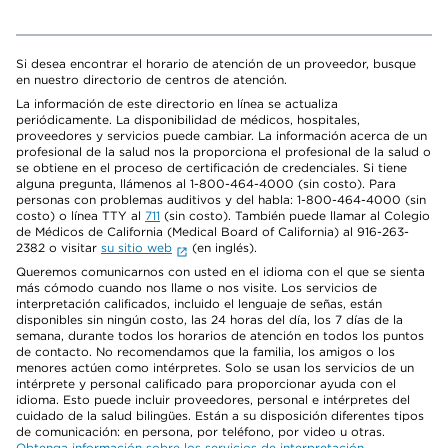
Si desea encontrar el horario de atención de un proveedor, busque
en nuestro directorio de centros de atención.
La información de este directorio en línea se actualiza
periódicamente. La disponibilidad de médicos, hospitales,
proveedores y servicios puede cambiar. La información acerca de un
profesional de la salud nos la proporciona el profesional de la salud o
se obtiene en el proceso de certificación de credenciales. Si tiene
alguna pregunta, llámenos al 1-800-464-4000 (sin costo). Para
personas con problemas auditivos y del habla: 1-800-464-4000 (sin
costo) o línea TTY al
711
(sin costo). También puede llamar al Colegio
de Médicos de California (Medical Board of California) al 916-263-
2382 o visitar
su sitio web
(en inglés).
Queremos comunicarnos con usted en el idioma con el que se sienta
más cómodo cuando nos llame o nos visite. Los servicios de
interpretación calificados, incluido el lenguaje de señas, están
disponibles sin ningún costo, las 24 horas del día, los 7 días de la
semana, durante todos los horarios de atención en todos los puntos
de contacto. No recomendamos que la familia, los amigos o los
menores actúen como intérpretes. Solo se usan los servicios de un
intérprete y personal calificado para proporcionar ayuda con el
idioma. Esto puede incluir proveedores, personal e intérpretes del
cuidado de la salud bilingües. Están a su disposición diferentes tipos
de comunicación: en persona, por teléfono, por video u otras.
Obtenga información sobre los servicios de interpretación
.