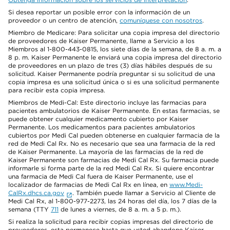
Si desea reportar un posible error con la información de un
proveedor o un centro de atención,
comuníquese con nosotros
.
Miembro de Medicare: Para solicitar una copia impresa del directorio
de proveedores de Kaiser Permanente, llame a Servicio a los
Miembros al 1-800-443-0815, los siete días de la semana, de 8 a. m. a
8 p. m. Kaiser Permanente le enviará una copia impresa del directorio
de proveedores en un plazo de tres (3) días hábiles después de su
solicitud. Kaiser Permanente podría preguntar si su solicitud de una
copia impresa es una solicitud única o si es una solicitud permanente
para recibir esta copia impresa.
Miembros de Medi-Cal: Este directorio incluye las farmacias para
pacientes ambulatorios de Kaiser Permanente. En estas farmacias, se
puede obtener cualquier medicamento cubierto por Kaiser
Permanente. Los medicamentos para pacientes ambulatorios
cubiertos por Medi Cal pueden obtenerse en cualquier farmacia de la
red de Medi Cal Rx. No es necesario que sea una farmacia de la red
de Kaiser Permanente. La mayoría de las farmacias de la red de
Kaiser Permanente son farmacias de Medi Cal Rx. Su farmacia puede
informarle si forma parte de la red Medi Cal Rx. Si quiere encontrar
una farmacia de Medi Cal fuera de Kaiser Permanente, use el
localizador de farmacias de Medi Cal Rx en línea, en
www.Medi-
CalRx.dhcs.ca.gov
. También puede llamar a Servicio al Cliente de
Medi Cal Rx, al 1-800-977-2273, las 24 horas del día, los 7 días de la
semana (TTY
711
de lunes a viernes, de 8 a. m. a 5 p. m.).
Si realiza la solicitud para recibir copias impresas del directorio de
proveedores, esta permanece hasta que usted abandone Kaiser