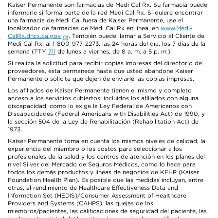
Kaiser Permanente son farmacias de Medi Cal Rx. Su farmacia puede
informarle si forma parte de la red Medi Cal Rx. Si quiere encontrar
una farmacia de Medi Cal fuera de Kaiser Permanente, use el
localizador de farmacias de Medi Cal Rx en línea, en
www.Medi-
CalRx.dhcs.ca.gov
. También puede llamar a Servicio al Cliente de
Medi Cal Rx, al 1-800-977-2273, las 24 horas del día, los 7 días de la
semana (TTY
711
de lunes a viernes, de 8 a. m. a 5 p. m.).
Si realiza la solicitud para recibir copias impresas del directorio de
proveedores, esta permanece hasta que usted abandone Kaiser
Permanente o solicite que dejen de enviarle las copias impresas.
Los afiliados de Kaiser Permanente tienen el mismo y completo
acceso a los servicios cubiertos, incluidos los afiliados con alguna
discapacidad, como lo exige la Ley Federal de Americanos con
Discapacidades (Federal Americans with Disabilities Act) de 1990, y
la sección 504 de la Ley de Rehabilitación (Rehabilitation Act) de
1973.
Kaiser Permanente toma en cuenta los mismos niveles de calidad, la
experiencia del miembro o los costos para seleccionar a los
profesionales de la salud y los centros de atención en los planes del
nivel Silver del Mercado de Seguros Médicos, como lo hace para
todos los demás productos y líneas de negocios de KFHP (Kaiser
Foundation Health Plan). Es posible que las medidas incluyan, entre
otras, el rendimiento de Healthcare Effectiveness Data and
Information Set (HEDIS)/Consumer Assessment of Healthcare
Providers and Systems (CAHPS), las quejas de los
miembros/pacientes, las calificaciones de seguridad del paciente, las