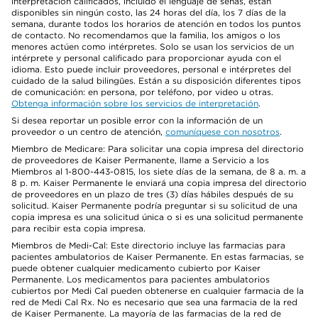
interpretación calificados, incluido el lenguaje de señas, están
disponibles sin ningún costo, las 24 horas del día, los 7 días de la
semana, durante todos los horarios de atención en todos los puntos
de contacto. No recomendamos que la familia, los amigos o los
menores actúen como intérpretes. Solo se usan los servicios de un
intérprete y personal calificado para proporcionar ayuda con el
idioma. Esto puede incluir proveedores, personal e intérpretes del
cuidado de la salud bilingües. Están a su disposición diferentes tipos
de comunicación: en persona, por teléfono, por video u otras.
Obtenga información sobre los servicios de interpretación
.
Si desea reportar un posible error con la información de un
proveedor o un centro de atención,
comuníquese con nosotros
.
Miembro de Medicare: Para solicitar una copia impresa del directorio
de proveedores de Kaiser Permanente, llame a Servicio a los
Miembros al 1-800-443-0815, los siete días de la semana, de 8 a. m. a
8 p. m. Kaiser Permanente le enviará una copia impresa del directorio
de proveedores en un plazo de tres (3) días hábiles después de su
solicitud. Kaiser Permanente podría preguntar si su solicitud de una
copia impresa es una solicitud única o si es una solicitud permanente
para recibir esta copia impresa.
Miembros de Medi-Cal: Este directorio incluye las farmacias para
pacientes ambulatorios de Kaiser Permanente. En estas farmacias, se
puede obtener cualquier medicamento cubierto por Kaiser
Permanente. Los medicamentos para pacientes ambulatorios
cubiertos por Medi Cal pueden obtenerse en cualquier farmacia de la
red de Medi Cal Rx. No es necesario que sea una farmacia de la red
de Kaiser Permanente. La mayoría de las farmacias de la red de