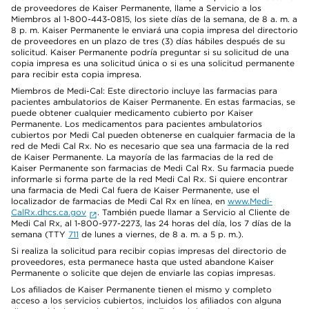
de proveedores de Kaiser Permanente, llame a Servicio a los
Miembros al 1-800-443-0815, los siete días de la semana, de 8 a. m. a
8 p. m. Kaiser Permanente le enviará una copia impresa del directorio
de proveedores en un plazo de tres (3) días hábiles después de su
solicitud. Kaiser Permanente podría preguntar si su solicitud de una
copia impresa es una solicitud única o si es una solicitud permanente
para recibir esta copia impresa.
Miembros de Medi-Cal: Este directorio incluye las farmacias para
pacientes ambulatorios de Kaiser Permanente. En estas farmacias, se
puede obtener cualquier medicamento cubierto por Kaiser
Permanente. Los medicamentos para pacientes ambulatorios
cubiertos por Medi Cal pueden obtenerse en cualquier farmacia de la
red de Medi Cal Rx. No es necesario que sea una farmacia de la red
de Kaiser Permanente. La mayoría de las farmacias de la red de
Kaiser Permanente son farmacias de Medi Cal Rx. Su farmacia puede
informarle si forma parte de la red Medi Cal Rx. Si quiere encontrar
una farmacia de Medi Cal fuera de Kaiser Permanente, use el
localizador de farmacias de Medi Cal Rx en línea, en
www.Medi-
CalRx.dhcs.ca.gov
. También puede llamar a Servicio al Cliente de
Medi Cal Rx, al 1-800-977-2273, las 24 horas del día, los 7 días de la
semana (TTY
711
de lunes a viernes, de 8 a. m. a 5 p. m.).
Si realiza la solicitud para recibir copias impresas del directorio de
proveedores, esta permanece hasta que usted abandone Kaiser
Permanente o solicite que dejen de enviarle las copias impresas.
Los afiliados de Kaiser Permanente tienen el mismo y completo
acceso a los servicios cubiertos, incluidos los afiliados con alguna