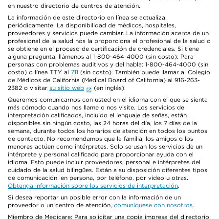
en nuestro directorio de centros de atención.
La información de este directorio en línea se actualiza
periódicamente. La disponibilidad de médicos, hospitales,
proveedores y servicios puede cambiar. La información acerca de un
profesional de la salud nos la proporciona el profesional de la salud o
se obtiene en el proceso de certificación de credenciales. Si tiene
alguna pregunta, llámenos al 1-800-464-4000 (sin costo). Para
personas con problemas auditivos y del habla: 1-800-464-4000 (sin
costo) o línea TTY al
711
(sin costo). También puede llamar al Colegio
de Médicos de California (Medical Board of California) al 916-263-
2382 o visitar
su sitio web
(en inglés).
Queremos comunicarnos con usted en el idioma con el que se sienta
más cómodo cuando nos llame o nos visite. Los servicios de
interpretación calificados, incluido el lenguaje de señas, están
disponibles sin ningún costo, las 24 horas del día, los 7 días de la
semana, durante todos los horarios de atención en todos los puntos
de contacto. No recomendamos que la familia, los amigos o los
menores actúen como intérpretes. Solo se usan los servicios de un
intérprete y personal calificado para proporcionar ayuda con el
idioma. Esto puede incluir proveedores, personal e intérpretes del
cuidado de la salud bilingües. Están a su disposición diferentes tipos
de comunicación: en persona, por teléfono, por video u otras.
Obtenga información sobre los servicios de interpretación
.
Si desea reportar un posible error con la información de un
proveedor o un centro de atención,
comuníquese con nosotros
.
Miembro de Medicare: Para solicitar una copia impresa del directorio