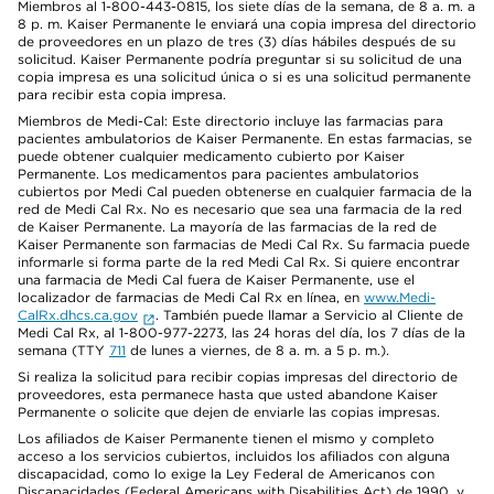
Miembros al 1-800-443-0815, los siete días de la semana, de 8 a. m. a
8 p. m. Kaiser Permanente le enviará una copia impresa del directorio
de proveedores en un plazo de tres (3) días hábiles después de su
solicitud. Kaiser Permanente podría preguntar si su solicitud de una
copia impresa es una solicitud única o si es una solicitud permanente
para recibir esta copia impresa.
Miembros de Medi-Cal: Este directorio incluye las farmacias para
pacientes ambulatorios de Kaiser Permanente. En estas farmacias, se
puede obtener cualquier medicamento cubierto por Kaiser
Permanente. Los medicamentos para pacientes ambulatorios
cubiertos por Medi Cal pueden obtenerse en cualquier farmacia de la
red de Medi Cal Rx. No es necesario que sea una farmacia de la red
de Kaiser Permanente. La mayoría de las farmacias de la red de
Kaiser Permanente son farmacias de Medi Cal Rx. Su farmacia puede
informarle si forma parte de la red Medi Cal Rx. Si quiere encontrar
una farmacia de Medi Cal fuera de Kaiser Permanente, use el
localizador de farmacias de Medi Cal Rx en línea, en
www.Medi-
CalRx.dhcs.ca.gov
. También puede llamar a Servicio al Cliente de
Medi Cal Rx, al 1-800-977-2273, las 24 horas del día, los 7 días de la
semana (TTY
711
de lunes a viernes, de 8 a. m. a 5 p. m.).
Si realiza la solicitud para recibir copias impresas del directorio de
proveedores, esta permanece hasta que usted abandone Kaiser
Permanente o solicite que dejen de enviarle las copias impresas.
Los afiliados de Kaiser Permanente tienen el mismo y completo
acceso a los servicios cubiertos, incluidos los afiliados con alguna
discapacidad, como lo exige la Ley Federal de Americanos con
Discapacidades (Federal Americans with Disabilities Act) de 1990, y