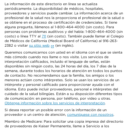
La información de este directorio en línea se actualiza
periódicamente. La disponibilidad de médicos, hospitales,
proveedores y servicios puede cambiar. La información acerca de un
profesional de la salud nos la proporciona el profesional de la salud o
se obtiene en el proceso de certificación de credenciales. Si tiene
alguna pregunta, llámenos al 1-800-464-4000 (sin costo). Para
personas con problemas auditivos y del habla: 1-800-464-4000 (sin
costo) o línea TTY al
711
(sin costo). También puede llamar al Colegio
de Médicos de California (Medical Board of California) al 916-263-
2382 o visitar
su sitio web
(en inglés).
Queremos comunicarnos con usted en el idioma con el que se sienta
más cómodo cuando nos llame o nos visite. Los servicios de
interpretación calificados, incluido el lenguaje de señas, están
disponibles sin ningún costo, las 24 horas del día, los 7 días de la
semana, durante todos los horarios de atención en todos los puntos
de contacto. No recomendamos que la familia, los amigos o los
menores actúen como intérpretes. Solo se usan los servicios de un
intérprete y personal calificado para proporcionar ayuda con el
idioma. Esto puede incluir proveedores, personal e intérpretes del
cuidado de la salud bilingües. Están a su disposición diferentes tipos
de comunicación: en persona, por teléfono, por video u otras.
Obtenga información sobre los servicios de interpretación
.
Si desea reportar un posible error con la información de un
proveedor o un centro de atención,
comuníquese con nosotros
.
Miembro de Medicare: Para solicitar una copia impresa del directorio
de proveedores de Kaiser Permanente, llame a Servicio a los