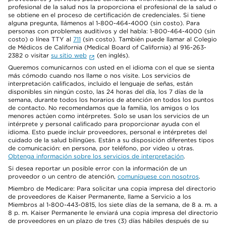
profesional de la salud nos la proporciona el profesional de la salud o
se obtiene en el proceso de certificación de credenciales. Si tiene
alguna pregunta, llámenos al 1-800-464-4000 (sin costo). Para
personas con problemas auditivos y del habla: 1-800-464-4000 (sin
costo) o línea TTY al
711
(sin costo). También puede llamar al Colegio
de Médicos de California (Medical Board of California) al 916-263-
2382 o visitar
su sitio web
(en inglés).
Queremos comunicarnos con usted en el idioma con el que se sienta
más cómodo cuando nos llame o nos visite. Los servicios de
interpretación calificados, incluido el lenguaje de señas, están
disponibles sin ningún costo, las 24 horas del día, los 7 días de la
semana, durante todos los horarios de atención en todos los puntos
de contacto. No recomendamos que la familia, los amigos o los
menores actúen como intérpretes. Solo se usan los servicios de un
intérprete y personal calificado para proporcionar ayuda con el
idioma. Esto puede incluir proveedores, personal e intérpretes del
cuidado de la salud bilingües. Están a su disposición diferentes tipos
de comunicación: en persona, por teléfono, por video u otras.
Obtenga información sobre los servicios de interpretación
.
Si desea reportar un posible error con la información de un
proveedor o un centro de atención,
comuníquese con nosotros
.
Miembro de Medicare: Para solicitar una copia impresa del directorio
de proveedores de Kaiser Permanente, llame a Servicio a los
Miembros al 1-800-443-0815, los siete días de la semana, de 8 a. m. a
8 p. m. Kaiser Permanente le enviará una copia impresa del directorio
de proveedores en un plazo de tres (3) días hábiles después de su