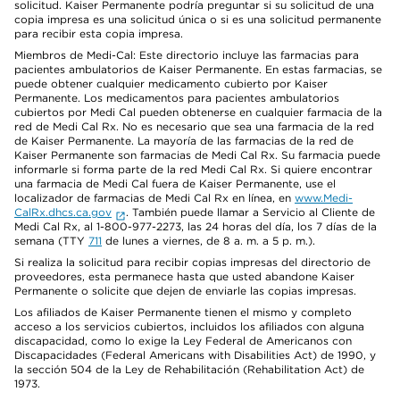
solicitud. Kaiser Permanente podría preguntar si su solicitud de una
copia impresa es una solicitud única o si es una solicitud permanente
para recibir esta copia impresa.
Miembros de Medi-Cal: Este directorio incluye las farmacias para
pacientes ambulatorios de Kaiser Permanente. En estas farmacias, se
puede obtener cualquier medicamento cubierto por Kaiser
Permanente. Los medicamentos para pacientes ambulatorios
cubiertos por Medi Cal pueden obtenerse en cualquier farmacia de la
red de Medi Cal Rx. No es necesario que sea una farmacia de la red
de Kaiser Permanente. La mayoría de las farmacias de la red de
Kaiser Permanente son farmacias de Medi Cal Rx. Su farmacia puede
informarle si forma parte de la red Medi Cal Rx. Si quiere encontrar
una farmacia de Medi Cal fuera de Kaiser Permanente, use el
localizador de farmacias de Medi Cal Rx en línea, en
www.Medi-
CalRx.dhcs.ca.gov
. También puede llamar a Servicio al Cliente de
Medi Cal Rx, al 1-800-977-2273, las 24 horas del día, los 7 días de la
semana (TTY
711
de lunes a viernes, de 8 a. m. a 5 p. m.).
Si realiza la solicitud para recibir copias impresas del directorio de
proveedores, esta permanece hasta que usted abandone Kaiser
Permanente o solicite que dejen de enviarle las copias impresas.
Los afiliados de Kaiser Permanente tienen el mismo y completo
acceso a los servicios cubiertos, incluidos los afiliados con alguna
discapacidad, como lo exige la Ley Federal de Americanos con
Discapacidades (Federal Americans with Disabilities Act) de 1990, y
la sección 504 de la Ley de Rehabilitación (Rehabilitation Act) de
1973.