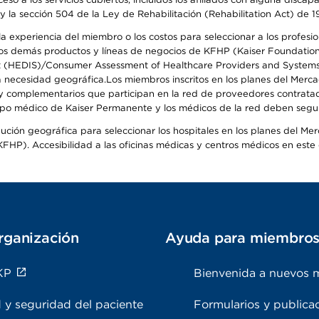
y la sección 504 de la Ley de Rehabilitación (Rehabilitation Act) de 1
 experiencia del miembro o los costos para seleccionar a los profesiona
s demás productos y líneas de negocios de KFHP (Kaiser Foundation He
t (HEDIS)/Consumer Assessment of Healthcare Providers and Systems (
 la necesidad geográfica.Los miembros inscritos en los planes del Me
s y complementarios que participan en la red de proveedores contrata
o médico de Kaiser Permanente y los médicos de la red deben seguir l
ribución geográfica para seleccionar los hospitales en los planes del 
HP). Accesibilidad a las oficinas médicas y centros médicos en este d
rganización
Ayuda para miembro
KP
Bienvenida a nuevos 
 y seguridad del paciente
Formularios y publica