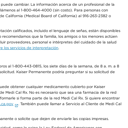
os puede cambiar. La información acerca de un profesional de la
a, llámenos al 1-800-464-4000 (sin costo). Para personas con
e California (Medical Board of California) al 916-263-2382 o
ción calificados, incluido el lenguaje de señas, están disponibles
 No recomendamos que la familia, los amigos o los menores actúen
luir proveedores, personal e intérpretes del cuidado de la salud
 los servicios de interpretación
.
os al 1-800-443-0815, los siete días de la semana, de 8 a. m. a 8
olicitud. Kaiser Permanente podría preguntar si su solicitud de
 puede obtener cualquier medicamento cubierto por Kaiser
e Medi Cal Rx. No es necesario que sea una farmacia de la red
rmarle si forma parte de la red Medi Cal Rx. Si quiere encontrar
.ca.gov
. También puede llamar a Servicio al Cliente de Medi Cal
anente o solicite que dejen de enviarle las copias impresas.
apacidad, como lo exige la Ley Federal de Americanos con