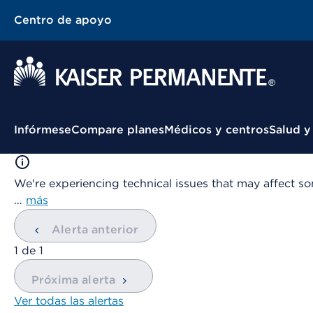
Centro de apoyo
Menú contextual
Infórmese
Compare planes
Médicos y centros
Salud y
We're experiencing technical issues that may affect so
…
más
Alerta anterior
mostrando
1
de
1
Próxima alerta
Ver todas las alertas