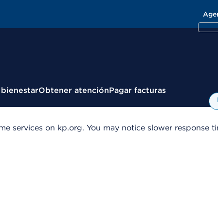
Age
 bienestar
Obtener atención
Pagar facturas
me services on kp.org. You may notice slower response tim