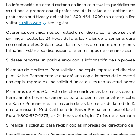
La información de este directorio en línea se actualiza periódicam
salud nos la proporciona el profesional de la salud o se obtiene e
problemas auditivos y del habla: 1-800-464-4000 (sin costo) o lín
visitar
su sitio web
(en inglés).
Queremos comunicarnos con usted en el idioma con el que se sienta 
sin ningún costo, las 24 horas del día, los 7 días de la semana, d
como intérpretes. Solo se usan los servicios de un intérprete y per
bilingües. Están a su disposición diferentes tipos de comunicación:
Si desea reportar un posible error con la información de un prove
Miembro de Medicare: Para solicitar una copia impresa del director
p. m. Kaiser Permanente le enviará una copia impresa del directori
una copia impresa es una solicitud única o si es una solicitud perm
Miembros de Medi-Cal: Este directorio incluye las farmacias para
Permanente. Los medicamentos para pacientes ambulatorios cubier
de Kaiser Permanente. La mayoría de las farmacias de la red de Ka
una farmacia de Medi Cal fuera de Kaiser Permanente, use el local
Rx, al 1-800-977-2273, las 24 horas del día, los 7 días de la sema
Si realiza la solicitud para recibir copias impresas del directori
Los afiliados de Kaiser Permanente tienen el mismo y completo acce