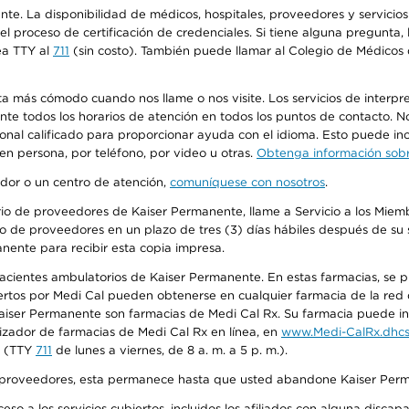
ente. La disponibilidad de médicos, hospitales, proveedores y servici
n el proceso de certificación de credenciales. Si tiene alguna pregunt
ea TTY al
711
(sin costo). También puede llamar al Colegio de Médicos d
más cómodo cuando nos llame o nos visite. Los servicios de interpreta
urante todos los horarios de atención en todos los puntos de contacto.
sonal calificado para proporcionar ayuda con el idioma. Esto puede inc
 en persona, por teléfono, por video u otras.
Obtenga información sobre
edor o un centro de atención,
comuníquese con nosotros
.
io de proveedores de Kaiser Permanente, llame a Servicio a los Miembr
o de proveedores en un plazo de tres (3) días hábiles después de su s
anente para recibir esta copia impresa.
 pacientes ambulatorios de Kaiser Permanente. En estas farmacias, se
tos por Medi Cal pueden obtenerse en cualquier farmacia de la red d
iser Permanente son farmacias de Medi Cal Rx. Su farmacia puede info
izador de farmacias de Medi Cal Rx en línea, en
www.Medi-CalRx.dhcs
na (TTY
711
de lunes a viernes, de 8 a. m. a 5 p. m.).
o de proveedores, esta permanece hasta que usted abandone Kaiser Perm
so a los servicios cubiertos, incluidos los afiliados con alguna disc