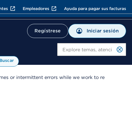
ntes
Empleadores
Ayuda para pagar sus facturas
Iniciar sesión
Regístrese
Bu
Buscar
es or intermittent errors while we work to re