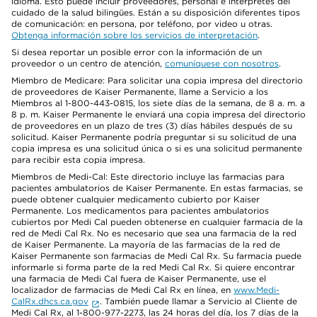
idioma. Esto puede incluir proveedores, personal e intérpretes del
cuidado de la salud bilingües. Están a su disposición diferentes tipos
de comunicación: en persona, por teléfono, por video u otras.
Obtenga información sobre los servicios de interpretación
.
Si desea reportar un posible error con la información de un
proveedor o un centro de atención,
comuníquese con nosotros
.
Miembro de Medicare: Para solicitar una copia impresa del directorio
de proveedores de Kaiser Permanente, llame a Servicio a los
Miembros al 1-800-443-0815, los siete días de la semana, de 8 a. m. a
8 p. m. Kaiser Permanente le enviará una copia impresa del directorio
de proveedores en un plazo de tres (3) días hábiles después de su
solicitud. Kaiser Permanente podría preguntar si su solicitud de una
copia impresa es una solicitud única o si es una solicitud permanente
para recibir esta copia impresa.
Miembros de Medi-Cal: Este directorio incluye las farmacias para
pacientes ambulatorios de Kaiser Permanente. En estas farmacias, se
puede obtener cualquier medicamento cubierto por Kaiser
Permanente. Los medicamentos para pacientes ambulatorios
cubiertos por Medi Cal pueden obtenerse en cualquier farmacia de la
red de Medi Cal Rx. No es necesario que sea una farmacia de la red
de Kaiser Permanente. La mayoría de las farmacias de la red de
Kaiser Permanente son farmacias de Medi Cal Rx. Su farmacia puede
informarle si forma parte de la red Medi Cal Rx. Si quiere encontrar
una farmacia de Medi Cal fuera de Kaiser Permanente, use el
localizador de farmacias de Medi Cal Rx en línea, en
www.Medi-
CalRx.dhcs.ca.gov
. También puede llamar a Servicio al Cliente de
Medi Cal Rx, al 1-800-977-2273, las 24 horas del día, los 7 días de la