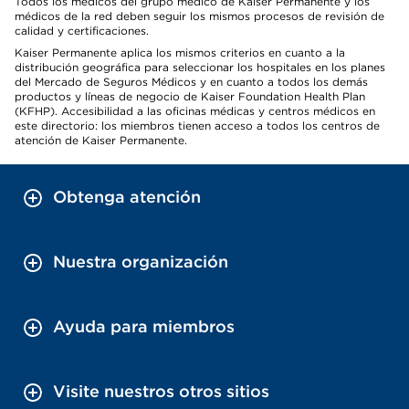
Todos los médicos del grupo médico de Kaiser Permanente y los
médicos de la red deben seguir los mismos procesos de revisión de
calidad y certificaciones.
Kaiser Permanente aplica los mismos criterios en cuanto a la
distribución geográfica para seleccionar los hospitales en los planes
del Mercado de Seguros Médicos y en cuanto a todos los demás
productos y líneas de negocio de Kaiser Foundation Health Plan
(KFHP). Accesibilidad a las oficinas médicas y centros médicos en
este directorio: los miembros tienen acceso a todos los centros de
atención de Kaiser Permanente.
Obtenga atención
Nuestra organización
Ayuda para miembros
Visite nuestros otros sitios