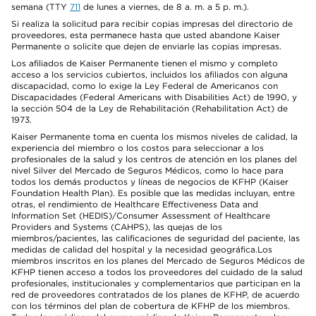
semana (TTY
711
de lunes a viernes, de 8 a. m. a 5 p. m.).
Si realiza la solicitud para recibir copias impresas del directorio de
proveedores, esta permanece hasta que usted abandone Kaiser
Permanente o solicite que dejen de enviarle las copias impresas.
Los afiliados de Kaiser Permanente tienen el mismo y completo
acceso a los servicios cubiertos, incluidos los afiliados con alguna
discapacidad, como lo exige la Ley Federal de Americanos con
Discapacidades (Federal Americans with Disabilities Act) de 1990, y
la sección 504 de la Ley de Rehabilitación (Rehabilitation Act) de
1973.
Kaiser Permanente toma en cuenta los mismos niveles de calidad, la
experiencia del miembro o los costos para seleccionar a los
profesionales de la salud y los centros de atención en los planes del
nivel Silver del Mercado de Seguros Médicos, como lo hace para
todos los demás productos y líneas de negocios de KFHP (Kaiser
Foundation Health Plan). Es posible que las medidas incluyan, entre
otras, el rendimiento de Healthcare Effectiveness Data and
Information Set (HEDIS)/Consumer Assessment of Healthcare
Providers and Systems (CAHPS), las quejas de los
miembros/pacientes, las calificaciones de seguridad del paciente, las
medidas de calidad del hospital y la necesidad geográfica.Los
miembros inscritos en los planes del Mercado de Seguros Médicos de
KFHP tienen acceso a todos los proveedores del cuidado de la salud
profesionales, institucionales y complementarios que participan en la
red de proveedores contratados de los planes de KFHP, de acuerdo
con los términos del plan de cobertura de KFHP de los miembros.