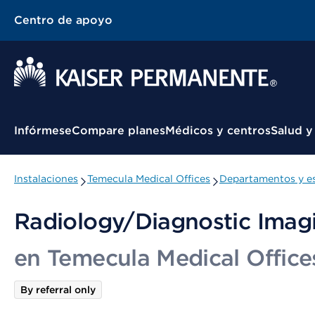
Centro de apoyo
Menú contextual
Infórmese
Compare planes
Médicos y centros
Salud y
Instalaciones
Temecula Medical Offices
Departamentos y es
Radiology/Diagnostic Imag
en Temecula Medical Office
By referral only