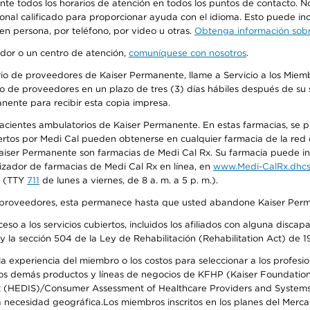
urante todos los horarios de atención en todos los puntos de contacto.
sonal calificado para proporcionar ayuda con el idioma. Esto puede inc
 en persona, por teléfono, por video u otras.
Obtenga información sobre
edor o un centro de atención,
comuníquese con nosotros
.
io de proveedores de Kaiser Permanente, llame a Servicio a los Miembr
o de proveedores en un plazo de tres (3) días hábiles después de su s
anente para recibir esta copia impresa.
 pacientes ambulatorios de Kaiser Permanente. En estas farmacias, se
tos por Medi Cal pueden obtenerse en cualquier farmacia de la red d
iser Permanente son farmacias de Medi Cal Rx. Su farmacia puede info
izador de farmacias de Medi Cal Rx en línea, en
www.Medi-CalRx.dhcs
na (TTY
711
de lunes a viernes, de 8 a. m. a 5 p. m.).
o de proveedores, esta permanece hasta que usted abandone Kaiser Perm
so a los servicios cubiertos, incluidos los afiliados con alguna disc
y la sección 504 de la Ley de Rehabilitación (Rehabilitation Act) de 1
 experiencia del miembro o los costos para seleccionar a los profesiona
s demás productos y líneas de negocios de KFHP (Kaiser Foundation He
t (HEDIS)/Consumer Assessment of Healthcare Providers and Systems (
 la necesidad geográfica.Los miembros inscritos en los planes del Me