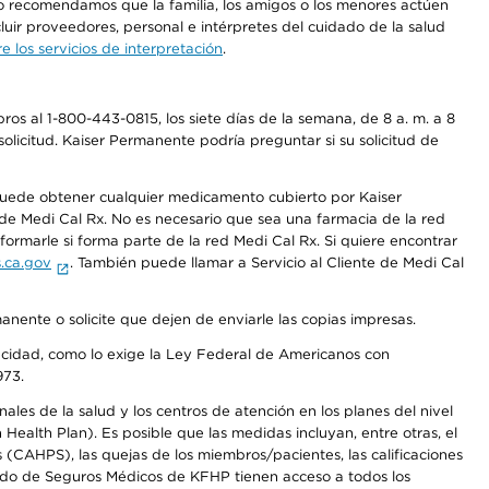
 No recomendamos que la familia, los amigos o los menores actúen
luir proveedores, personal e intérpretes del cuidado de la salud
 los servicios de interpretación
.
os al 1-800-443-0815, los siete días de la semana, de 8 a. m. a 8
olicitud. Kaiser Permanente podría preguntar si su solicitud de
 puede obtener cualquier medicamento cubierto por Kaiser
e Medi Cal Rx. No es necesario que sea una farmacia de la red
rmarle si forma parte de la red Medi Cal Rx. Si quiere encontrar
.ca.gov
. También puede llamar a Servicio al Cliente de Medi Cal
anente o solicite que dejen de enviarle las copias impresas.
apacidad, como lo exige la Ley Federal de Americanos con
973.
les de la salud y los centros de atención en los planes del nivel
alth Plan). Es posible que las medidas incluyan, entre otras, el
CAHPS), las quejas de los miembros/pacientes, las calificaciones
rcado de Seguros Médicos de KFHP tienen acceso a todos los