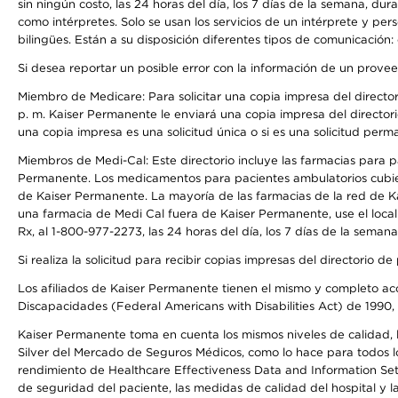
sin ningún costo, las 24 horas del día, los 7 días de la semana, d
como intérpretes. Solo se usan los servicios de un intérprete y per
bilingües. Están a su disposición diferentes tipos de comunicación:
Si desea reportar un posible error con la información de un prove
Miembro de Medicare: Para solicitar una copia impresa del director
p. m. Kaiser Permanente le enviará una copia impresa del directori
una copia impresa es una solicitud única o si es una solicitud perm
Miembros de Medi-Cal: Este directorio incluye las farmacias para
Permanente. Los medicamentos para pacientes ambulatorios cubier
de Kaiser Permanente. La mayoría de las farmacias de la red de Ka
una farmacia de Medi Cal fuera de Kaiser Permanente, use el local
Rx, al 1-800-977-2273, las 24 horas del día, los 7 días de la sema
Si realiza la solicitud para recibir copias impresas del directori
Los afiliados de Kaiser Permanente tienen el mismo y completo acce
Discapacidades (Federal Americans with Disabilities Act) de 1990, 
Kaiser Permanente toma en cuenta los mismos niveles de calidad, la
Silver del Mercado de Seguros Médicos, como lo hace para todos lo
rendimiento de Healthcare Effectiveness Data and Information Se
de seguridad del paciente, las medidas de calidad del hospital y