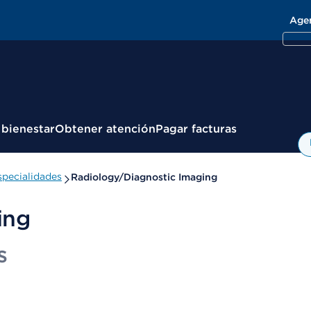
Age
 bienestar
Obtener atención
Pagar facturas
pecialidades
Radiology/Diagnostic Imaging
ing
s