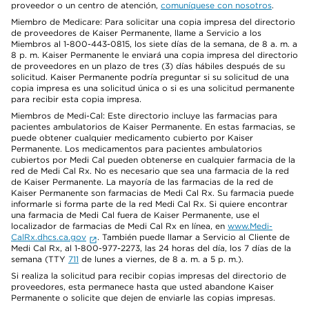
proveedor o un centro de atención,
comuníquese con nosotros
.
Miembro de Medicare: Para solicitar una copia impresa del directorio
de proveedores de Kaiser Permanente, llame a Servicio a los
Miembros al 1-800-443-0815, los siete días de la semana, de 8 a. m. a
8 p. m. Kaiser Permanente le enviará una copia impresa del directorio
de proveedores en un plazo de tres (3) días hábiles después de su
solicitud. Kaiser Permanente podría preguntar si su solicitud de una
copia impresa es una solicitud única o si es una solicitud permanente
para recibir esta copia impresa.
Miembros de Medi-Cal: Este directorio incluye las farmacias para
pacientes ambulatorios de Kaiser Permanente. En estas farmacias, se
puede obtener cualquier medicamento cubierto por Kaiser
Permanente. Los medicamentos para pacientes ambulatorios
cubiertos por Medi Cal pueden obtenerse en cualquier farmacia de la
red de Medi Cal Rx. No es necesario que sea una farmacia de la red
de Kaiser Permanente. La mayoría de las farmacias de la red de
Kaiser Permanente son farmacias de Medi Cal Rx. Su farmacia puede
informarle si forma parte de la red Medi Cal Rx. Si quiere encontrar
una farmacia de Medi Cal fuera de Kaiser Permanente, use el
localizador de farmacias de Medi Cal Rx en línea, en
www.Medi-
CalRx.dhcs.ca.gov
. También puede llamar a Servicio al Cliente de
Medi Cal Rx, al 1-800-977-2273, las 24 horas del día, los 7 días de la
semana (TTY
711
de lunes a viernes, de 8 a. m. a 5 p. m.).
Si realiza la solicitud para recibir copias impresas del directorio de
proveedores, esta permanece hasta que usted abandone Kaiser
Permanente o solicite que dejen de enviarle las copias impresas.