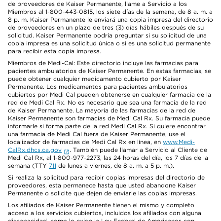
de proveedores de Kaiser Permanente, llame a Servicio a los
Miembros al 1-800-443-0815, los siete días de la semana, de 8 a. m. a
8 p. m. Kaiser Permanente le enviará una copia impresa del directorio
de proveedores en un plazo de tres (3) días hábiles después de su
solicitud. Kaiser Permanente podría preguntar si su solicitud de una
copia impresa es una solicitud única o si es una solicitud permanente
para recibir esta copia impresa.
Miembros de Medi-Cal: Este directorio incluye las farmacias para
pacientes ambulatorios de Kaiser Permanente. En estas farmacias, se
puede obtener cualquier medicamento cubierto por Kaiser
Permanente. Los medicamentos para pacientes ambulatorios
cubiertos por Medi Cal pueden obtenerse en cualquier farmacia de la
red de Medi Cal Rx. No es necesario que sea una farmacia de la red
de Kaiser Permanente. La mayoría de las farmacias de la red de
Kaiser Permanente son farmacias de Medi Cal Rx. Su farmacia puede
informarle si forma parte de la red Medi Cal Rx. Si quiere encontrar
una farmacia de Medi Cal fuera de Kaiser Permanente, use el
localizador de farmacias de Medi Cal Rx en línea, en
www.Medi-
CalRx.dhcs.ca.gov
. También puede llamar a Servicio al Cliente de
Medi Cal Rx, al 1-800-977-2273, las 24 horas del día, los 7 días de la
semana (TTY
711
de lunes a viernes, de 8 a. m. a 5 p. m.).
Si realiza la solicitud para recibir copias impresas del directorio de
proveedores, esta permanece hasta que usted abandone Kaiser
Permanente o solicite que dejen de enviarle las copias impresas.
Los afiliados de Kaiser Permanente tienen el mismo y completo
acceso a los servicios cubiertos, incluidos los afiliados con alguna
discapacidad, como lo exige la Ley Federal de Americanos con