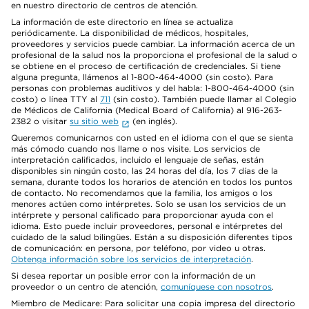
en nuestro directorio de centros de atención.
La información de este directorio en línea se actualiza
periódicamente. La disponibilidad de médicos, hospitales,
proveedores y servicios puede cambiar. La información acerca de un
profesional de la salud nos la proporciona el profesional de la salud o
se obtiene en el proceso de certificación de credenciales. Si tiene
alguna pregunta, llámenos al 1-800-464-4000 (sin costo). Para
personas con problemas auditivos y del habla: 1-800-464-4000 (sin
costo) o línea TTY al
711
(sin costo). También puede llamar al Colegio
de Médicos de California (Medical Board of California) al 916-263-
2382 o visitar
su sitio web
(en inglés).
Queremos comunicarnos con usted en el idioma con el que se sienta
más cómodo cuando nos llame o nos visite. Los servicios de
interpretación calificados, incluido el lenguaje de señas, están
disponibles sin ningún costo, las 24 horas del día, los 7 días de la
semana, durante todos los horarios de atención en todos los puntos
de contacto. No recomendamos que la familia, los amigos o los
menores actúen como intérpretes. Solo se usan los servicios de un
intérprete y personal calificado para proporcionar ayuda con el
idioma. Esto puede incluir proveedores, personal e intérpretes del
cuidado de la salud bilingües. Están a su disposición diferentes tipos
de comunicación: en persona, por teléfono, por video u otras.
Obtenga información sobre los servicios de interpretación
.
Si desea reportar un posible error con la información de un
proveedor o un centro de atención,
comuníquese con nosotros
.
Miembro de Medicare: Para solicitar una copia impresa del directorio