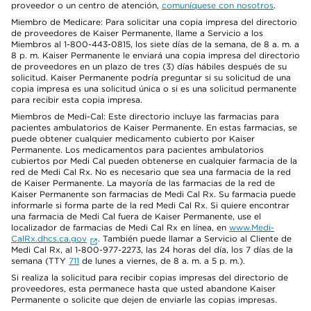
proveedor o un centro de atención,
comuníquese con nosotros
.
Miembro de Medicare: Para solicitar una copia impresa del directorio
de proveedores de Kaiser Permanente, llame a Servicio a los
Miembros al 1-800-443-0815, los siete días de la semana, de 8 a. m. a
8 p. m. Kaiser Permanente le enviará una copia impresa del directorio
de proveedores en un plazo de tres (3) días hábiles después de su
solicitud. Kaiser Permanente podría preguntar si su solicitud de una
copia impresa es una solicitud única o si es una solicitud permanente
para recibir esta copia impresa.
Miembros de Medi-Cal: Este directorio incluye las farmacias para
pacientes ambulatorios de Kaiser Permanente. En estas farmacias, se
puede obtener cualquier medicamento cubierto por Kaiser
Permanente. Los medicamentos para pacientes ambulatorios
cubiertos por Medi Cal pueden obtenerse en cualquier farmacia de la
red de Medi Cal Rx. No es necesario que sea una farmacia de la red
de Kaiser Permanente. La mayoría de las farmacias de la red de
Kaiser Permanente son farmacias de Medi Cal Rx. Su farmacia puede
informarle si forma parte de la red Medi Cal Rx. Si quiere encontrar
una farmacia de Medi Cal fuera de Kaiser Permanente, use el
localizador de farmacias de Medi Cal Rx en línea, en
www.Medi-
CalRx.dhcs.ca.gov
. También puede llamar a Servicio al Cliente de
Medi Cal Rx, al 1-800-977-2273, las 24 horas del día, los 7 días de la
semana (TTY
711
de lunes a viernes, de 8 a. m. a 5 p. m.).
Si realiza la solicitud para recibir copias impresas del directorio de
proveedores, esta permanece hasta que usted abandone Kaiser
Permanente o solicite que dejen de enviarle las copias impresas.