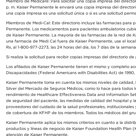
Miembro de Medicare: Para solicitar una copia impresa del director
p. m. Kaiser Permanente le enviará una copia impresa del directori
una copia impresa es una solicitud única o si es una solicitud perm
Miembros de Medi-Cal: Este directorio incluye las farmacias para
Permanente. Los medicamentos para pacientes ambulatorios cubier
de Kaiser Permanente. La mayoría de las farmacias de la red de Ka
una farmacia de Medi Cal fuera de Kaiser Permanente, use el local
Rx, al 1-800-977-2273, las 24 horas del día, los 7 días de la sema
Si realiza la solicitud para recibir copias impresas del directori
Los afiliados de Kaiser Permanente tienen el mismo y completo acce
Discapacidades (Federal Americans with Disabilities Act) de 1990, 
Kaiser Permanente toma en cuenta los mismos niveles de calidad, la
Silver del Mercado de Seguros Médicos, como lo hace para todos lo
rendimiento de Healthcare Effectiveness Data and Information Se
de seguridad del paciente, las medidas de calidad del hospital y
proveedores del cuidado de la salud profesionales, institucionale
de cobertura de KFHP de los miembros. Todos los médicos del grup
Kaiser Permanente aplica los mismos criterios en cuanto a la dist
productos y líneas de negocio de Kaiser Foundation Health Plan (KF
atención de Kaiser Permanente.