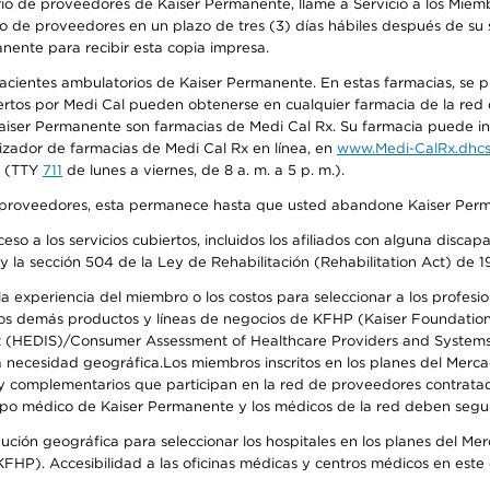
io de proveedores de Kaiser Permanente, llame a Servicio a los Miembr
o de proveedores en un plazo de tres (3) días hábiles después de su s
anente para recibir esta copia impresa.
 pacientes ambulatorios de Kaiser Permanente. En estas farmacias, se
tos por Medi Cal pueden obtenerse en cualquier farmacia de la red d
iser Permanente son farmacias de Medi Cal Rx. Su farmacia puede info
izador de farmacias de Medi Cal Rx en línea, en
www.Medi-CalRx.dhcs
na (TTY
711
de lunes a viernes, de 8 a. m. a 5 p. m.).
o de proveedores, esta permanece hasta que usted abandone Kaiser Perm
so a los servicios cubiertos, incluidos los afiliados con alguna disc
y la sección 504 de la Ley de Rehabilitación (Rehabilitation Act) de 1
 experiencia del miembro o los costos para seleccionar a los profesiona
s demás productos y líneas de negocios de KFHP (Kaiser Foundation He
t (HEDIS)/Consumer Assessment of Healthcare Providers and Systems (
 la necesidad geográfica.Los miembros inscritos en los planes del Me
s y complementarios que participan en la red de proveedores contrata
o médico de Kaiser Permanente y los médicos de la red deben seguir l
ribución geográfica para seleccionar los hospitales en los planes del 
HP). Accesibilidad a las oficinas médicas y centros médicos en este d