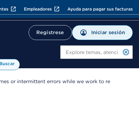
ntes
Empleadores
Ayuda para pagar sus facturas
Iniciar sesión
Regístrese
Bu
Buscar
es or intermittent errors while we work to re