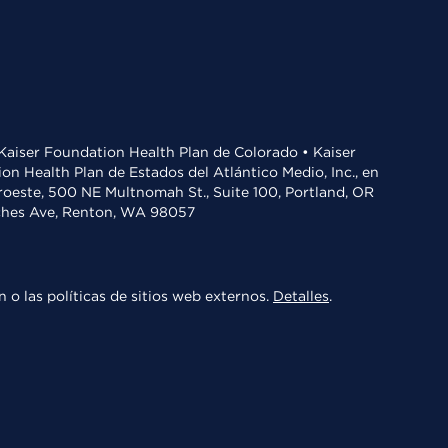
• Kaiser Foundation Health Plan de Colorado • Kaiser
n Health Plan de Estados del Atlántico Medio, Inc., en
oroeste, 500 NE Multnomah St., Suite 100, Portland, OR
aches Ave, Renton, WA 98057
 o las políticas de sitios web externos.
Detalles
.