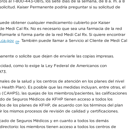
os al 1-800-443-0815, los siete días de la semana, de 8 a. m. a 8
olicitud. Kaiser Permanente podría preguntar si su solicitud de
 puede obtener cualquier medicamento cubierto por Kaiser
e Medi Cal Rx. No es necesario que sea una farmacia de la red
rmarle si forma parte de la red Medi Cal Rx. Si quiere encontrar
.ca.gov
. También puede llamar a Servicio al Cliente de Medi Cal
anente o solicite que dejen de enviarle las copias impresas.
apacidad, como lo exige la Ley Federal de Americanos con
973.
les de la salud y los centros de atención en los planes del nivel
alth Plan). Es posible que las medidas incluyan, entre otras, el
CAHPS), las quejas de los miembros/pacientes, las calificaciones
rcado de Seguros Médicos de KFHP tienen acceso a todos los
dos de los planes de KFHP, de acuerdo con los términos del plan
os mismos procesos de revisión de calidad y certificaciones.
Mercado de Seguros Médicos y en cuanto a todos los demás
irectorio: los miembros tienen acceso a todos los centros de