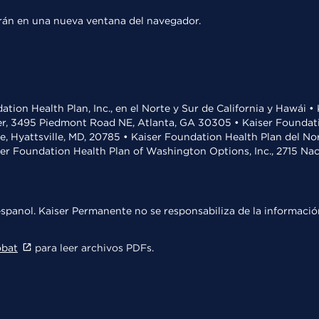
rirán en una nueva ventana del navegador.
ation Health Plan, Inc., en el Norte y Sur de California y Hawái 
r, 3495 Piedmont Road NE, Atlanta, GA 30305 • Kaiser Foundatio
ve, Hyattsville, MD, 20785 • Kaiser Foundation Health Plan del N
ser Foundation Health Plan of Washington Options, Inc., 2715 N
spanol. Kaiser Permanente no se responsabiliza de la información
obat
para leer archivos PDFs.