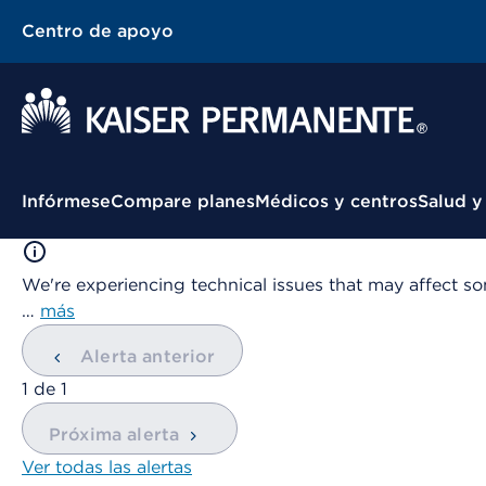
Centro de apoyo
Menú contextual
Infórmese
Compare planes
Médicos y centros
Salud y
We're experiencing technical issues that may affect so
…
más
Alerta anterior
mostrando
1
de
1
Próxima alerta
Ver todas las alertas