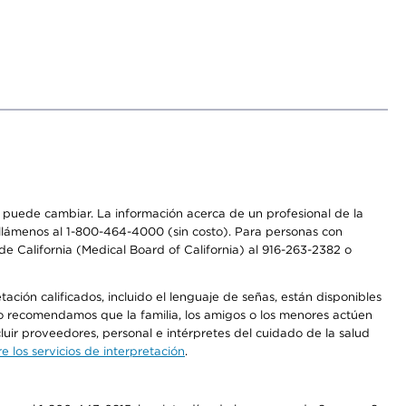
os puede cambiar. La información acerca de un profesional de la
a, llámenos al 1-800-464-4000 (sin costo). Para personas con
e California (Medical Board of California) al 916-263-2382 o
ción calificados, incluido el lenguaje de señas, están disponibles
 No recomendamos que la familia, los amigos o los menores actúen
luir proveedores, personal e intérpretes del cuidado de la salud
 los servicios de interpretación
.