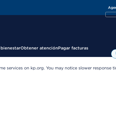
Age
 bienestar
Obtener atención
Pagar facturas
me services on kp.org. You may notice slower response tim